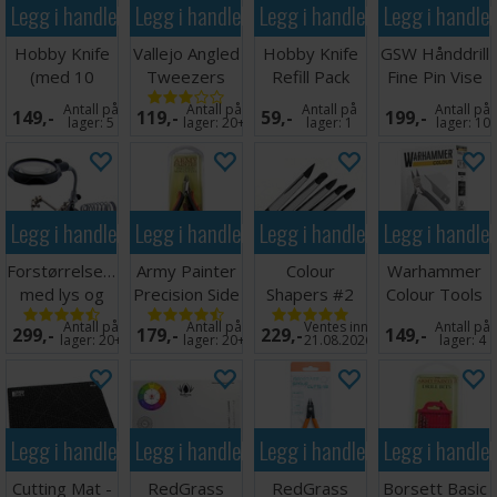
Legg i handlekurven
Legg i handlekurven
Legg i handlekurven
Legg i handle
Hobby Knife
Vallejo Angled
Hobby Knife
GSW Hånddrill
(med 10
Tweezers
Refill Pack
Fine Pin Vise
ekstra blad)
Vinklet Pinsett
0,3 - 3,2mm
Antall på
Antall på
Antall på
Antall på
149,-
119,-
59,-
199,-
lager:
5
lager:
20+
lager:
1
lager:
10
Legg i handlekurven
Legg i handlekurven
Legg i handlekurven
Legg i handle
Forstørrelsesglass
Army Painter
Colour
Warhammer
med lys og
Precision Side
Shapers #2
Colour Tools
holder
Cutter
Firm - 5 stk
Set
Antall på
Antall på
Ventes inn
Antall på
299,-
179,-
229,-
149,-
lager:
20+
lager:
20+
21.08.2026
lager:
4
Legg i handlekurven
Legg i handlekurven
Legg i handlekurven
Legg i handle
Cutting Mat -
RedGrass
RedGrass
Borsett Basic