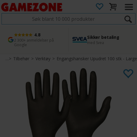
4.8
Sikker betaling
1 dags levering
45 dager returfrist
2 300+ anmeldelser på
med Svea
Bestill innen kl. 12
Enkel retur
Google
pill
>
Tilbehør
>
Verktøy
>
Engangshansker Upudret 100 stk - Large