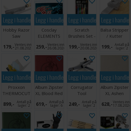
Legg i handlekurven
Legg i handlekurven
Legg i handlekurven
Legg i handle
Hobby Razor
Cosclay
Scratch
Balsa Stripper
Saw
ELEMENTS
Brushes Set -
/ Kutter
Glow BLUE
5 stk
Ventes inn
Ventes inn
Ventes inn
Antall på
179,-
259,-
199,-
199,-
21.08.2026
26.08.2026
20.08.2026
lager:
2
Legg i handlekurven
Legg i handlekurven
Legg i handlekurven
Legg i handle
Proxxon
Album Zipster
Corrugator
Album Zipster
THERMOCUT
XL Blood Red
Tool
XL Ashen
fence TA 300
24-pocket
White 24-
Antall på
Antall på
Antall på
Ventes inn
899,-
619,-
249,-
628,-
pocket
lager:
2
lager:
6
lager:
2
17.08.202