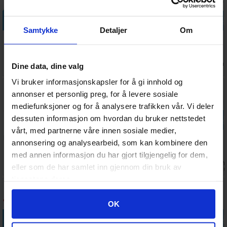
Legg i handlekurven
Legg i handlekurven
Legg i handlekurven
Legg i handle
Samtykke
Detaljer
Om
Cutting Mat -
Professional
Modelers
Hot Air Gun
A3 45x32cm -
Hobby Knife
Knife Pro
450W
Grønn
Set
Knivblader - 5
Antall på
Ventes inn
Antall på
Antall på
Dine data, dine valg
258,-
487,-
105,-
379,-
stk
lager:
20+
26.08.2026
lager:
7
lager:
3
Vi bruker informasjonskapsler for å gi innhold og
annonser et personlig preg, for å levere sosiale
mediefunksjoner og for å analysere trafikken vår. Vi deler
Legg i handlekurven
Legg i handlekurven
Legg i handle
dessuten informasjon om hvordan du bruker nettstedet
vårt, med partnerne våre innen sosiale medier,
Kniv Modelers
Foam Sanding
Hånddrill Fine
Large Vacuum
annonsering og analysearbeid, som kan kombinere den
Knife Pro
Pads FINE
Pin Vise D (1-
Forming
med annen informasjon du har gjort tilgjengelig for dem,
GRIT x20
3mm)
Machine
Ventes inn
Antall på
Antall på
Ventes inn
258,-
189,-
148,-
999,-
eller som de har samlet inn gjennom din bruk av
17.08.2026
lager:
7
lager:
20+
26.08.202
tjenestene deres.
Googles retningslinjer for personvern
OK
Legg i handlekurven
Legg i handlekurven
Legg i handlekurven
Legg i handle