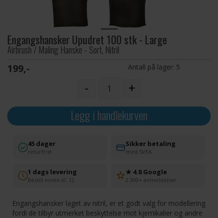
Engangshansker Upudret 100 stk - Large
Airbrush / Maling Hanske - Sort, Nitril
199,-
Antall på lager:
5
-
+
Legg i handlekurven
45 dager
Sikker betaling
returfrist
med SVEA
1 dags levering
★ 4.8 Google
Bestill innen kl. 12
2 300+ anmeldelser
Engangshansker laget av nitril, er et godt valg for modellering
fordi de tilbyr utmerket beskyttelse mot kjemikalier og andre