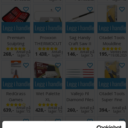
Legg i handlekurven
Legg i handlekurven
Legg i handlekurven
Legg i handle
Premium
Proxxon
Sag Handy
Citadel Tools
Sculpting
THERMOCUT
Craft Saw II
Mouldline
Tools 10stk
230/E
Remover
Antall på
Antall på
Antall på
Ventes inn
268,-
1 438,-
146,-
195,-
m/læretui
lager:
5
lager:
10
lager:
5
19.08.202
Legg i handlekurven
Legg i handlekurven
Legg i handlekurven
Legg i handle
RedGrass
Wet Palette
Vallejo Fil
Citadel Tools
Games
XL
Diamond Files
Super Fine
Precision
Wargamers
- 5 stk
Detail Cutters
Antall på
Antall på
Antall på
Antall på
639,-
428,-
260,-
394,-
Nippers
Edition
lager:
15
lager:
15
lager:
5
lager:
1