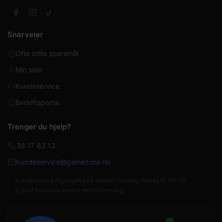
Snarveier
Ofte stilte spørsmål
Min side
Kundeservice
Bedriftsportal
Trenger du hjelp?
38 17 83 13
kundeservice@gamezone.no
Kundeservice tilgjengelig på telefon mandag–fredag kl. 09–15.
E-post besvares senest neste virkedag.