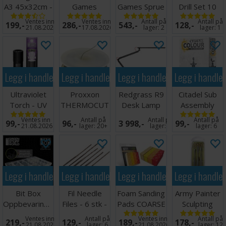
A3 45x32cm -
Games
Games Sprue
Drill Set 10
Sort
Painting/Cutting
Cutters
bor 0,7-3 mm
Ventes inn
Ventes inn
Antall på
Antall på
199,-
286,-
543,-
128,-
Mat A3
21.08.2026
17.08.2026
lager:
2
lager:
1
Legg i handlekurven
Legg i handlekurven
Legg i handlekurven
Legg i handle
Ultraviolet
Proxxon
Redgrass R9
Citadel Sub
Torch - UV
THERMOCUT
Desk Lamp
Assembly
Lommelykt
230/E Ekstra
Holder
Ventes inn
Antall på
Antall på
Antall på
99,-
96,-
3 998,-
99,-
Tråd
21.08.2026
lager:
20+
lager:
4
lager:
6
Legg i handlekurven
Legg i handlekurven
Legg i handlekurven
Legg i handle
Bit Box
Fil Needle
Foam Sanding
Army Painter
Oppbevaringsboks
Files - 6 stk -
Pads COARSE
Sculpting
- Large
140mm
GRIT x20
Tools
Ventes inn
Antall på
Ventes inn
Antall på
219,-
129,-
189,-
178,-
21.08.2026
lager:
6
21.08.2026
lager:
12