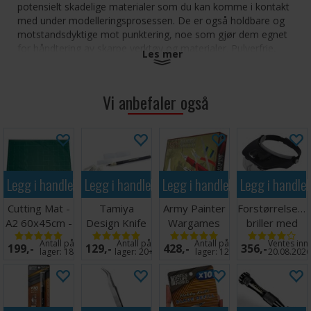
potensielt skadelige materialer som du kan komme i kontakt
med under modelleringsprosessen. De er også holdbare og
motstandsdyktige mot punktering, noe som gjør dem egnet
for håndtering av skarpe verktøy og materialer. Pulverfrie,
Les mer
nitrilhansker, ambidekstrøse med teksturerte fingre for bedre
grep. Hanskene beskytter mot gjennomtrengning av
kjemikalier med lav styrke og er perfekte for skulpturering,
Vi anbefaler også
modellering og maling.
En pakke inneholder 100 engangshansker.
Pudderfrie
Produsert i samsvar med loven 93/42/CEE for
medisinske enheter og i samsvar med EU-reguleringen
Legg i handlekurven
Legg i handlekurven
Legg i handlekurven
Legg i handle
2016/425 for individuell beskyttelse (EPI).
ikke sterile
Cutting Mat -
Tamiya
Army Painter
Forstørrelsesg
Uten latex.
A2 60x45cm -
Design Knife
Wargames
briller med
Grønn
Presisjonsskalpell
Hobby Tool
LED lys
Antall på
Antall på
Antall på
Ventes inn
199,-
129,-
428,-
356,-
Kit
lager:
18
lager:
20+
lager:
12
20.08.202