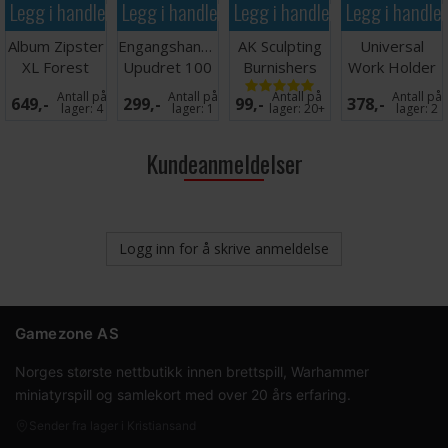
Legg i handlekurven
Legg i handlekurven
Legg i handlekurven
Legg i handle
Album Zipster
Engangshansker
AK Sculpting
Universal
XL Forest
Upudret 100
Burnishers
Work Holder
Green 24-
stk - Medium
Set
on Stand
Antall på
Antall på
Antall på
Antall på
649,-
299,-
99,-
378,-
pocket
lager:
4
lager:
1
lager:
20+
lager:
2
Kundeanmeldelser
Logg inn for å skrive anmeldelse
Gamezone AS
Norges største nettbutikk innen brettspill, Warhammer
miniatyrspill og samlekort med over 20 års erfaring.
Sender fra lager i Kristiansand