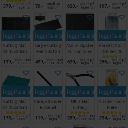
10stk
Blue 24-
Blå
Antall på
Antall på
Antall på
Antall på
379,-
79,-
620,-
107,-
pocket
lager:
2
lager:
1
lager:
5
lager:
17
Legg i handlekurven
Legg i handlekurven
Legg i handlekurven
Legg i handle
Cutting Mat -
Large Cutting
Album Zipster
Borsett Stort
A3 45x30cm -
Mat 50x120
XL Iron Grey
Drill Set 20
Sort
cm
24-pocket
Bor 0,3-
Ventes inn
Ventes inn
Antall på
Antall på
139,-
499,-
620,-
256,-
1,6mm
30.09.2026
21.08.2026
lager:
3
lager:
7
Legg i handlekurven
Legg i handlekurven
Legg i handlekurven
Legg i handle
Cutting Mat -
Vallejo Scriber
Ultra Flat
Citadel Tools
A4 22x32cm -
Rissenål
Cutting
Knife
Grønn
Nippers
Antall på
Antall på
Ventes inn
Antall på
178,-
119,-
289,-
234,-
lager:
9
lager:
2
21.08.2026
lager:
4