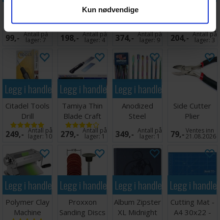
Knivblad
Borsett Fine
Pinsett
Citadel
Kun nødvendige
Replacement
Drill Set 5 bor
Reverse
Assembly
Blade - 30 stk
0,3-0,8 mm
Action Angled
Stand v2
Antall på
Antall på
Antall på
Antall på
99,-
198,-
374,-
204,-
Tweezers
lager:
7
lager:
4
lager:
9
lager:
3
Legg i handlekurven
Legg i handlekurven
Legg i handlekurven
Citadel Tools
Tamiya Thin
Anodized
Side Cutter
Drill
Blade Craft
Steel
Plier
Saw
Sculpting Set
Avbitertang
Antall på
Antall på
Antall på
Ventes inn
249,-
279,-
349,-
79,-
lager:
10
lager:
1
lager:
1
21.08.2026
Legg i handlekurven
Legg i handlekurven
Legg i handlekurven
Legg i handle
Polymer Clay
Proxxon
Album Zipster
Cutting Mat -
Machine
Sanding Discs
XL Midnight
A4 30x22 -