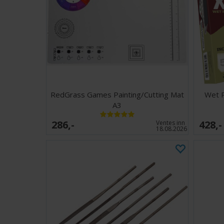
RedGrass Games Painting/Cutting Mat
Wet P
A3
286,-
428,-
Ventes inn
18.08.2026