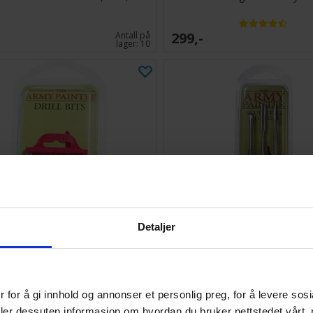
299,-
Antall på
lager:
10
Detaljer
 Basic Drill Set 10 bor 0,7-3 mm
Army Painter Sculpting T
 for å gi innhold og annonser et personlig preg, for å levere sos
178,-
Ventes inn
deler dessuten informasjon om hvordan du bruker nettstedet vårt,
27.08.2026