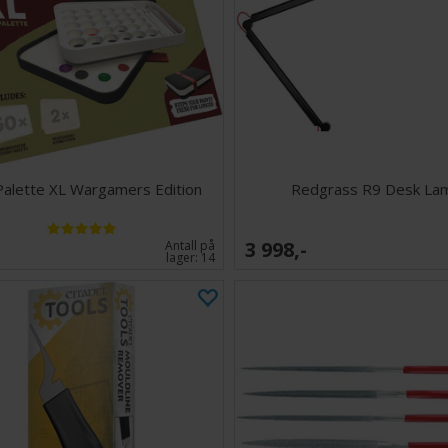
alette XL Wargamers Edition
Redgrass R9 Desk La
3 998,-
Antall på
lager:
14