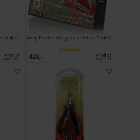
sskalpell
Army Painter Wargames Hobby Tool Kit
428,-
Antall på
Antall på
lager:
20+
lager:
11