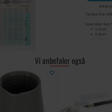
Antall p
Tamiya Fine Drill
Inneholder fem fo
0.3mm
0.4mm
0.5mm
0.6mm
0.8mm
Vi anbefaler også