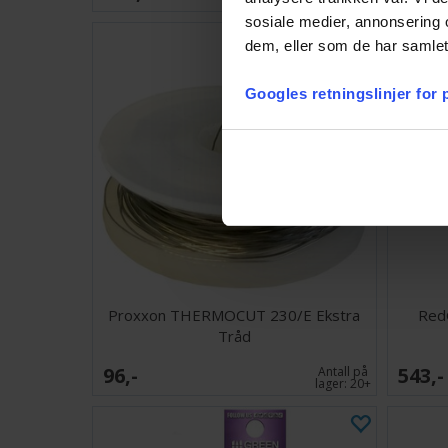
sosiale medier, annonsering 
dem, eller som de har samlet
Googles retningslinjer for
Proxxon THERMOCUT 230/E Ekstra
Red
Tråd
96,-
543,-
Antall på
lager:
20+