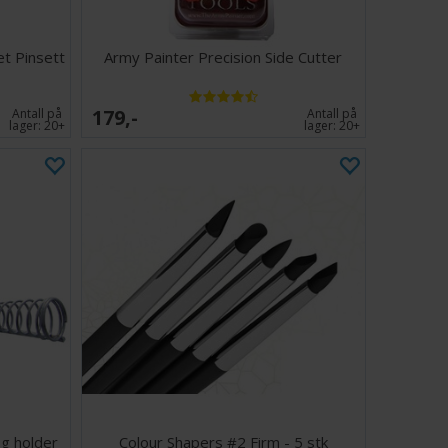
et Pinsett
Army Painter Precision Side Cutter
179,-
Antall på
Antall på
lager:
20+
lager:
20+
og holder
Colour Shapers #2 Firm - 5 stk