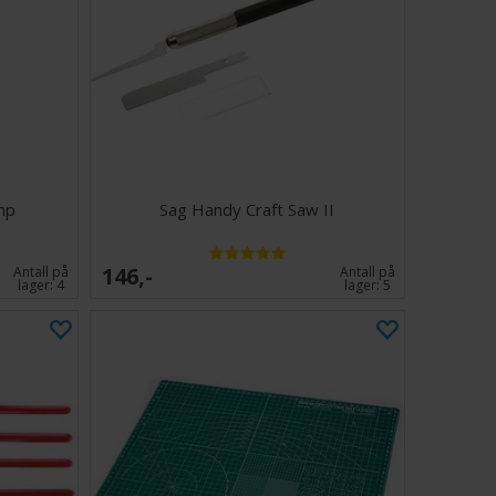
mp
Sag Handy Craft Saw II
146,-
Antall på
Antall på
lager:
4
lager:
5