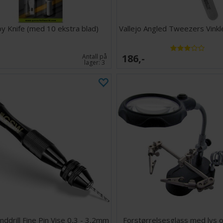
y Knife (med 10 ekstra blad)
Vallejo Angled Tweezers Vinkl
186,-
Antall på
lager:
3
drill Fine Pin Vise 0,3 - 3,2mm
Forstørrelsesglass med lys 