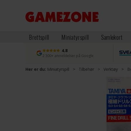
Brettspill
Miniatyrspill
Samlekort
4.8
2 300+ anmeldelser på Google
Her er du:
Miniatyrspill
>
Tilbehør
>
Verktøy
>
Bo