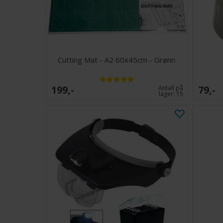
Cutting Mat - A2 60x45cm - Grønn
199,-
79,-
Antall på
lager:
15