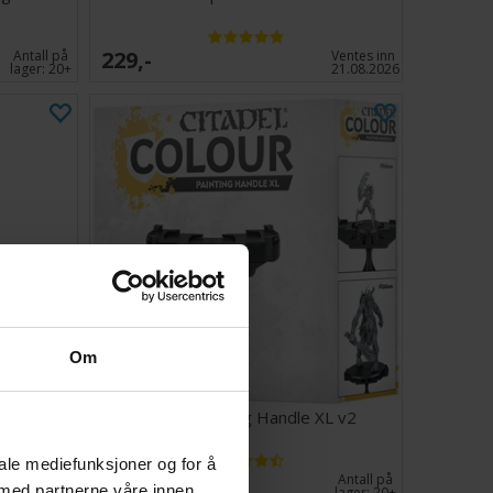
229,-
Antall på
Ventes inn
lager:
20+
21.08.2026
Om
ools
Citadel Painting Handle XL v2
iale mediefunksjoner og for å
145,-
Antall på
Antall på
 med partnerne våre innen
lager:
11
lager:
20+