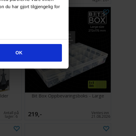
u har gjort tilgjengelig for
OK
lder
Bit Box Oppbevaringsboks - Large
219,-
Antall på
Ventes inn
lager:
6
21.08.2026