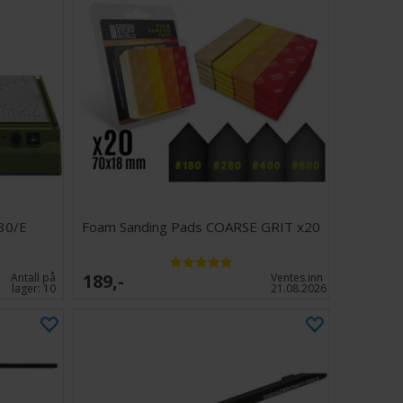
30/E
Foam Sanding Pads COARSE GRIT x20
189,-
Antall på
Ventes inn
lager:
10
21.08.2026