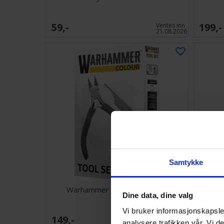
59,-
199,-
Ventes inn
21.08.2026
Samtykke
Warhammer Colour Tools Set
Borsett
Dine data, dine valg
Vi bruker informasjonskapsler
149,-
128,-
Antall på
analysere trafikken vår. Vi 
lager:
3