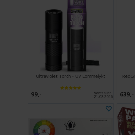
Ultraviolet Torch - UV Lommelykt
RedGr
99,-
639,-
Ventes inn
21.08.2026