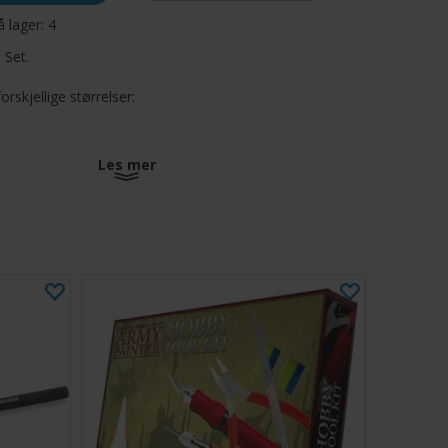
å lager:
4
 Set.
rskjellige størrelser:
Les mer