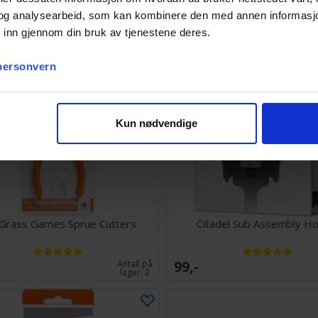
og analysearbeid, som kan kombinere den med annen informasjon d
 inn gjennom din bruk av tjenestene deres.
 personvern
Kun nødvendige
Grass Games Sprue Cutters
Citadel Sub Assembly Ho
99,-
Antall på
lager:
2