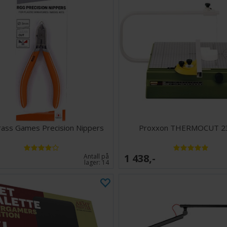
ass Games Precision Nippers
Proxxon THERMOCUT 2
1 438,-
Antall på
lager:
14