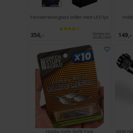
Forstørrelsesglass briller med LED lys
Hobb
356,-
149,-
Ventes inn
20.08.2026
Hobby Knife Refill Pack
GSW Hånd