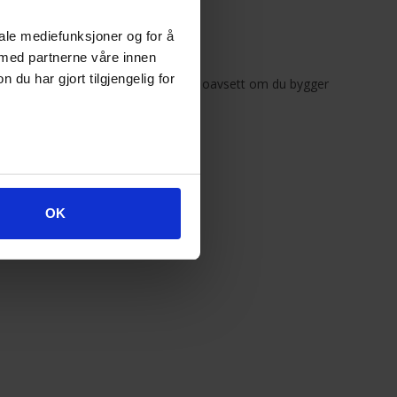
iale mediefunksjoner og for å
stalgi
 med partnerne våre innen
u har gjort tilgjengelig for
raspel.se
hittar du allt du behöver, oavsett om du bygger
OK