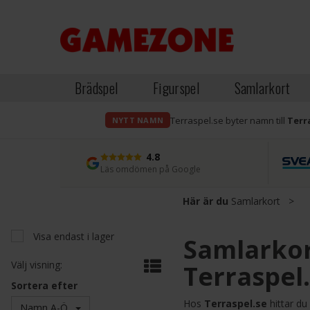
Brädspel
Figurspel
Samlarkort
Terraspel.se byter namn till
Terr
NYTT NAMN
4.8
Läs omdömen på Google
Här är du
Samlarkort
>
Visa endast i lager
Samlarkor
Välj visning:
Terraspel
Sortera efter
Hos
Terraspel.se
hittar du
Namn A-Ö