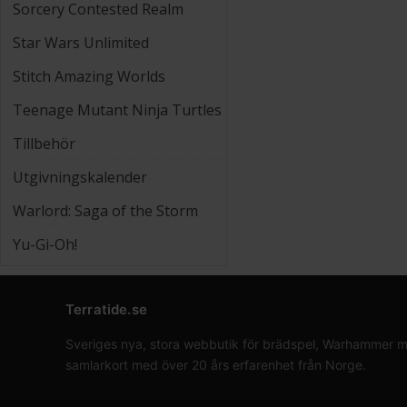
Sorcery Contested Realm
Star Wars Unlimited
Stitch Amazing Worlds
Teenage Mutant Ninja Turtles
Tillbehör
Utgivningskalender
Warlord: Saga of the Storm
Yu-Gi-Oh!
Terratide.se
Sveriges nya, stora webbutik för brädspel, Warhammer min
samlarkort med över 20 års erfarenhet från Norge.