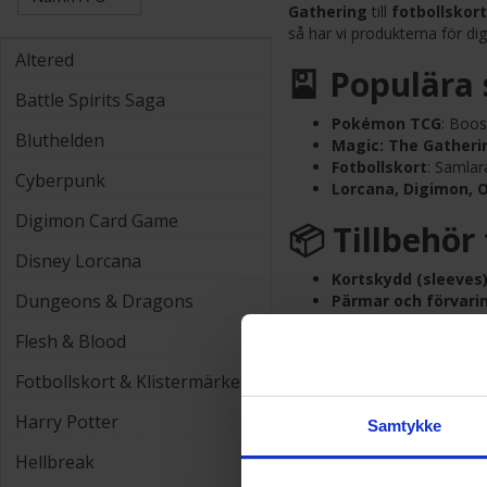
Gathering
till
fotbollskort
så har vi produkterna för dig
Altered
🎴 Populära 
Battle Spirits Saga
Pokémon TCG
: Boos
Bluthelden
Magic: The Gatheri
Fotbollskort
: Samlar
Cyberpunk
Lorcana, Digimon, 
Digimon Card Game
📦 Tillbehör
Disney Lorcana
Kortskydd (sleeves
Dungeons & Dragons
Pärmar och förvari
Deckboxar & playm
Flesh & Blood
Samlarlådor & displ
Fotbollskort & Klistermärken
🎯 Därför ha
Harry Potter
Samtykke
🚚
Snabb leverans
🎲
Brett sortiment
a
Hellbreak
📘
Högkvalitativa ti