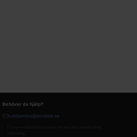
Behöver du hjälp?
kundservice@terratide.se
E-postmeddelanden kommer att besvaras senast nästa
arbetsdag.