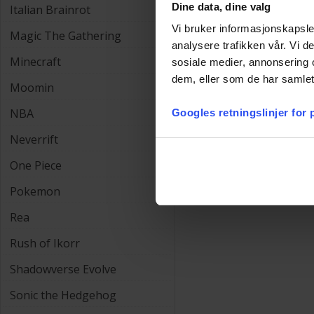
Dine data, dine valg
🎁
Utmärkta presen
Italian Brainrot
Vi bruker informasjonskapsler
En hobby för
Magic The Gathering
analysere trafikken vår. Vi 
Minecraft
sosiale medier, annonsering 
Samlarkort är mer än bara p
dem, eller som de har samlet
turneringslekar i Magic, jag
Moomin
NBA
Googles retningslinjer for
Neverrift
One Piece
Pokemon
Rea
Rush of Ikorr
Shadowverse Evolve
Sonic the Hedgehog