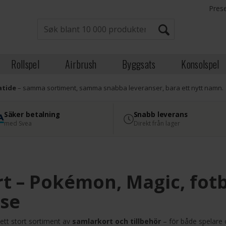
Pres
Rollspel
Airbrush
Byggsats
Konsolspel
atide
– samma sortiment, samma snabba leveranser, bara ett nytt namn.
Säker betalning
Snabb leverans
med Svea
Direkt från lager
t – Pokémon, Magic, fotb
.se
 ett stort sortiment av
samlarkort och tillbehör
– för både spelare o