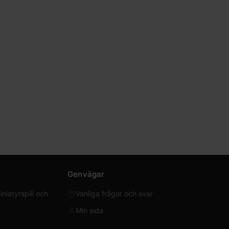
Genvägar
iatyrspill och
Vanliga frågor och svar
Min sida