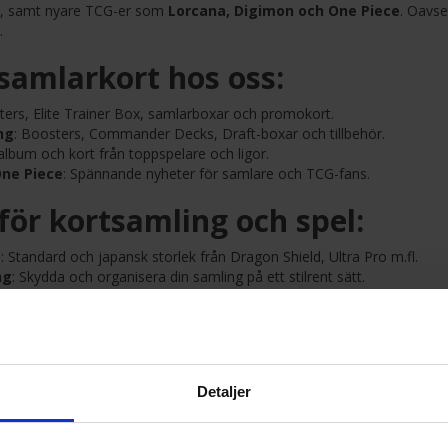
, samt nyare TCG-er som
Lorcana, Digimon och One Piece
. Oavse
.
samlarkort hos oss:
ters, Elite Trainer Box, samlarboxar och promokort.
ng
: Boosters, Commander Decks, Draft-boxar och tillbehör.
album och kort från toppspelare och ligor.
One Piece
: Spännande nyheter för samlare och TCG-fans.
 för kortsamling och spel:
)
: Standard och japansk storlek från Dragon Shield, Ultra Pro m.fl.
ng
: Skydda och organisera din samling på ett stilrent sätt.
ats
: För dig som vill spela med stil och struktur.
ayförvaring
: Perfekt för dyra, graderade eller ovanliga kort.
ndlar samlare hos Terraspel.se
Detaljer
v populära och nya TCG-er
llbehör
för både spelare och samlare