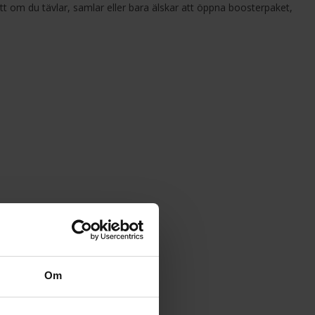
tt om du tävlar, samlar eller bara älskar att öppna boosterpaket,
:
Om