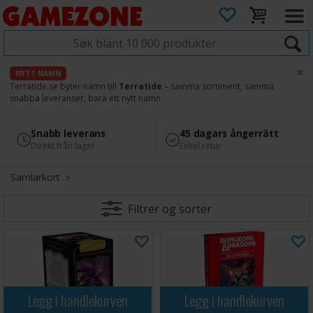
×
NYTT NAMN
Terratide.se byter namn till
Terratide
– samma sortiment, samma
snabba leveranser, bara ett nytt namn.
4.8
Säker betalning
Snabb leverans
45 dagars ångerrätt
Läs omdömen på Google
med Svea
Direkt från lager
Enkel retur
Samlarkort
Filtrer og sorter
Legg i handlekurven
Legg i handlekurven