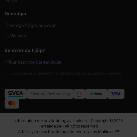
Genvägar
Vanliga frågor och svar
Min sida
Behöver du hjälp?
kundservice@terratide.se
E-postmeddelanden kommer att besvaras senast nästa arbetsdag.
Faktura / Delbetalning
Information om användning av cookies
Copyright © 2026
Terratide.se - All rights reserved
Affärssystem
och
webshop
är levererat av
Multicase™