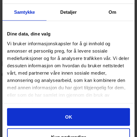
Pokémon TCG
: Boosters, Elite Trainer Box, samlarboxar
Samtykke
Detaljer
Om
och promokort.
Magic: The Gathering
: Boosters, Commander Decks,
Draft-boxar och tillbehör.
Fotbollskort
: Samlaralbum och kort från toppspelare och
Dine data, dine valg
ligor.
Lorcana, Digimon, One Piece
: Spännande nyheter för
Vi bruker informasjonskapsler for å gi innhold og
samlare och TCG-fans.
annonser et personlig preg, for å levere sosiale
mediefunksjoner og for å analysere trafikken vår. Vi deler
📦 Tillbehör för kortsamling
dessuten informasjon om hvordan du bruker nettstedet
och spel:
vårt, med partnerne våre innen sosiale medier,
annonsering og analysearbeid, som kan kombinere den
Kortskydd (sleeves)
: Standard och japansk storlek från
med annen informasjon du har gjort tilgjengelig for dem,
Dragon Shield, Ultra Pro m.fl.
eller som de har samlet inn gjennom din bruk av
Pärmar och förvaring
: Skydda och organisera din samling
tjenestene deres.
på ett stilrent sätt.
Deckboxar & playmats
: För dig som vill spela med stil och
struktur.
Googles retningslinjer for personvern
OK
Samlarlådor & displayförvaring
: Perfekt för dyra,
graderade eller ovanliga kort.
Kun nødvendige