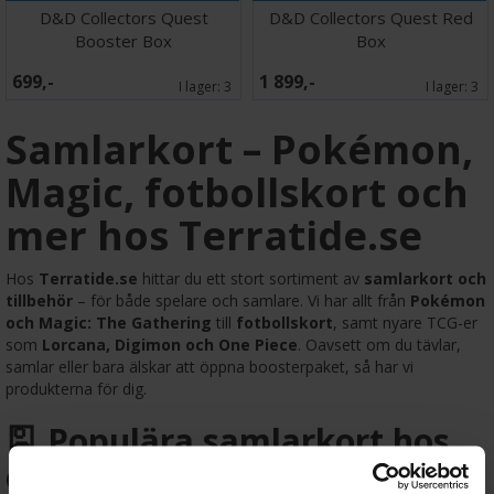
D&D Collectors Quest
D&D Collectors Quest Red
Booster Box
Box
699,-
1 899,-
I lager:
3
I lager:
3
Samlarkort – Pokémon,
Magic, fotbollskort och
mer hos Terratide.se
Hos
Terratide.se
hittar du ett stort sortiment av
samlarkort och
tillbehör
– för både spelare och samlare. Vi har allt från
Pokémon
och Magic: The Gathering
till
fotbollskort
, samt nyare TCG-er
som
Lorcana, Digimon och One Piece
. Oavsett om du tävlar,
samlar eller bara älskar att öppna boosterpaket, så har vi
produkterna för dig.
🎴 Populära samlarkort hos
oss: