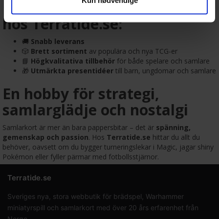
🎯 Därför handlar samlare
hos Terratide.se:
🚚
Snabb leverans
🎲
Brett sortiment
av populära och nya TCG-er
📘
Högkvalitativa tillbehör
för både spelare och samlare
🎁
Utmärkta presentidéer
till barn, ungdomar och samlare
En hobby för strategi,
samlarglädje och nostalgi
Samlarkort är mer än bara pappersbitar – det är
spänning,
gemenskap och passion
. Hos
Terratide.se
hittar du allt du
behöver, oavsett om du bygger turneringslekar i Magic, jagar shiny
Pokémon eller fyller pärmar med fotbollsstjärnor.
Terratide.se
Sveriges nya, stora webbutik för brädspel, Warhammer
miniatyrspill och samlarkort med över 20 års erfarenhet från
Norge.