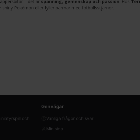
appersbitar – det är
spänning, gemenskap och passion
. Hos
Ter
ar shiny Pokémon eller fyller pärmar med fotbollsstjärnor.
Genvägar
iatyrspill och
Vanliga frågor och svar
Min sida