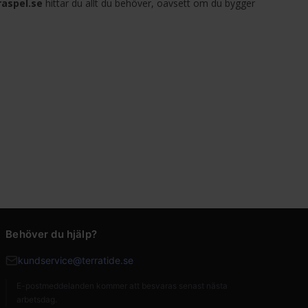
raspel.se
hittar du allt du behöver, oavsett om du bygger
Behöver du hjälp?
kundservice@terratide.se
E-postmeddelanden kommer att besvaras senast nästa
arbetsdag.