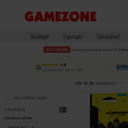
Brädspel
Figurspel
Samlarkort
Terraspel.se byter namn till
Terr
NYTT NAMN
4.8
Läs omdömen på Google
Här är du
Samlarkort
>
Visa endast i lager
Välj visning:
Sortera efter
Namn A-Ö