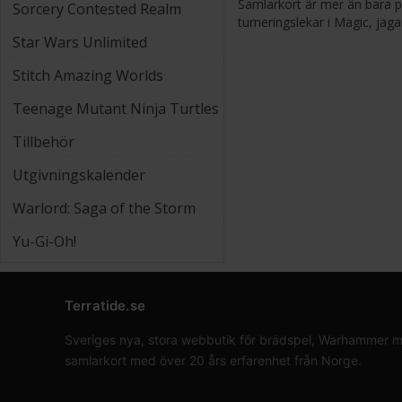
Samlarkort är mer än bara p
Sorcery Contested Realm
turneringslekar i Magic, jag
Star Wars Unlimited
Stitch Amazing Worlds
Teenage Mutant Ninja Turtles
Tillbehör
Utgivningskalender
Warlord: Saga of the Storm
Yu-Gi-Oh!
Terratide.se
Sveriges nya, stora webbutik för brädspel, Warhammer min
samlarkort med över 20 års erfarenhet från Norge.