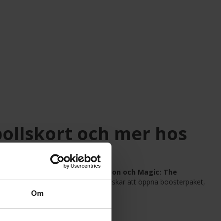
ollskort och mer hos
ch samlare. Vi har allt från
Pokémon och Magic: The
tt om du tävlar, samlar eller bara älskar att öppna boosterpaket,
Om