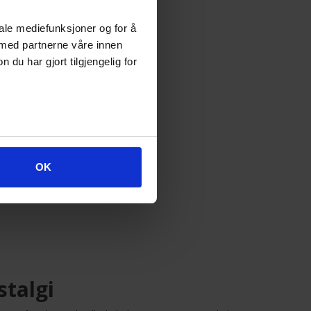
iale mediefunksjoner og for å
 med partnerne våre innen
u har gjort tilgjengelig for
OK
:
stalgi