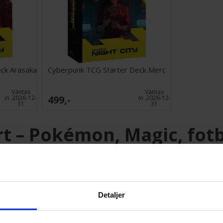
ck Arasaka
Cyberpunk TCG Starter Deck Merc
Väntas
Väntas
499,-
in
2026-12-
in
2026-12-
31
31
t – Pokémon, Magic, fotb
.se
 ett stort sortiment av
samlarkort och tillbehör
– för både spelare o
, samt nyare TCG-er som
Lorcana, Digimon och One Piece
. Oavse
.
Detaljer
samlarkort hos oss: