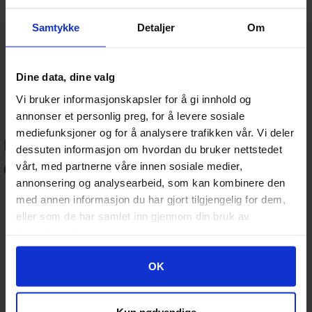
Pokémon TCG
: Boosters, Elite Trainer Box, samlarboxar
Samtykke
Detaljer
Om
och promokort.
Magic: The Gathering
: Boosters, Commander Decks,
Draft-boxar och tillbehör.
Fotbollskort
: Samlaralbum och kort från toppspelare och
Dine data, dine valg
ligor.
Lorcana, Digimon, One Piece
: Spännande nyheter för
Vi bruker informasjonskapsler for å gi innhold og
samlare och TCG-fans.
annonser et personlig preg, for å levere sosiale
mediefunksjoner og for å analysere trafikken vår. Vi deler
📦 Tillbehör för kortsamling
dessuten informasjon om hvordan du bruker nettstedet
och spel:
vårt, med partnerne våre innen sosiale medier,
annonsering og analysearbeid, som kan kombinere den
Kortskydd (sleeves)
: Standard och japansk storlek från
med annen informasjon du har gjort tilgjengelig for dem,
Dragon Shield, Ultra Pro m.fl.
eller som de har samlet inn gjennom din bruk av
Pärmar och förvaring
: Skydda och organisera din samling
tjenestene deres.
på ett stilrent sätt.
Deckboxar & playmats
: För dig som vill spela med stil och
struktur.
Googles retningslinjer for personvern
OK
Samlarlådor & displayförvaring
: Perfekt för dyra,
graderade eller ovanliga kort.
Kun nødvendige