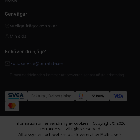
Genvägar
Vanliga frågor och svar
Min sida
Behöver du hjälp?
kundservice@terratide.se
E-postmeddelanden kommer att besvaras senast nästa arbetsdag.
Faktura / Delbetalning
Information om användning av cookies
Copyright © 2026
Terratide.se - All rights reserved
Affärssystem
och
webshop
är levererat av
Multicase™