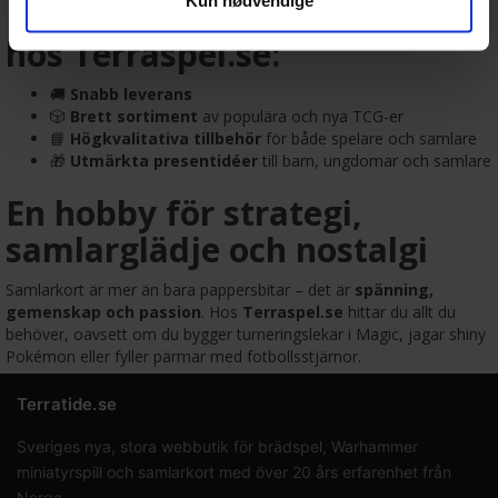
🎯 Därför handlar samlare
hos Terraspel.se:
🚚
Snabb leverans
🎲
Brett sortiment
av populära och nya TCG-er
📘
Högkvalitativa tillbehör
för både spelare och samlare
🎁
Utmärkta presentidéer
till barn, ungdomar och samlare
En hobby för strategi,
samlarglädje och nostalgi
Samlarkort är mer än bara pappersbitar – det är
spänning,
gemenskap och passion
. Hos
Terraspel.se
hittar du allt du
behöver, oavsett om du bygger turneringslekar i Magic, jagar shiny
Pokémon eller fyller pärmar med fotbollsstjärnor.
Terratide.se
Sveriges nya, stora webbutik för brädspel, Warhammer
miniatyrspill och samlarkort med över 20 års erfarenhet från
Norge.