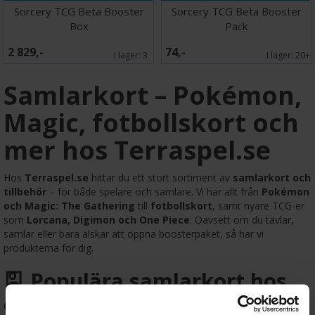
Sorcery TCG Beta Booster
Sorcery TCG Beta Booster
Box
Pack
2 829,-
74,-
I lager:
3
I lager:
20+
Samlarkort – Pokémon,
Magic, fotbollskort och
mer hos Terraspel.se
Hos
Terraspel.se
hittar du ett stort sortiment av
samlarkort och
tillbehör
– för både spelare och samlare. Vi har allt från
Pokémon
och Magic: The Gathering
till
fotbollskort
, samt nyare TCG-er
som
Lorcana, Digimon och One Piece
. Oavsett om du tävlar,
samlar eller bara älskar att öppna boosterpaket, så har vi
produkterna för dig.
🎴 Populära samlarkort hos
oss: