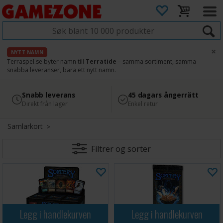
×
NYTT NAMN
Terraspel.se byter namn till
Terratide
– samma sortiment, samma
snabba leveranser, bara ett nytt namn.
4.8
Säker betalning
Snabb leverans
45 dagars ångerrätt
Läs omdömen på Google
med Svea
Direkt från lager
Enkel retur
Samlarkort
Filtrer og sorter
Legg i handlekurven
Legg i handlekurven