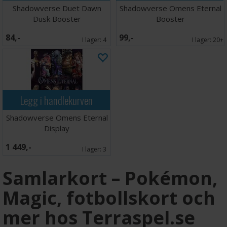
Shadowverse Duet Dawn
Shadowverse Omens Eternal
Dusk Booster
Booster
84,-
99,-
I lager:
4
I lager:
20+
Legg i handlekurven
Shadowverse Omens Eternal
Display
1 449,-
I lager:
3
Samlarkort – Pokémon,
Magic, fotbollskort och
mer hos Terraspel.se