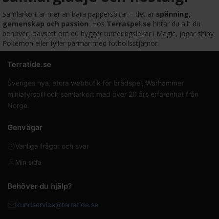
Samlarkort är mer än bara pappersbitar – det är
spänning,
gemenskap och passion
. Hos
Terraspel.se
hittar du allt du
behöver, oavsett om du bygger turneringslekar i Magic, jagar shiny
Pokémon eller fyller pärmar med fotbollsstjärnor.
Terratide.se
Sveriges nya, stora webbutik för brädspel, Warhammer
miniatyrspill och samlarkort med över 20 års erfarenhet från
Norge.
Genvägar
Vanliga frågor och svar
Min sida
Behöver du hjälp?
kundservice@terratide.se