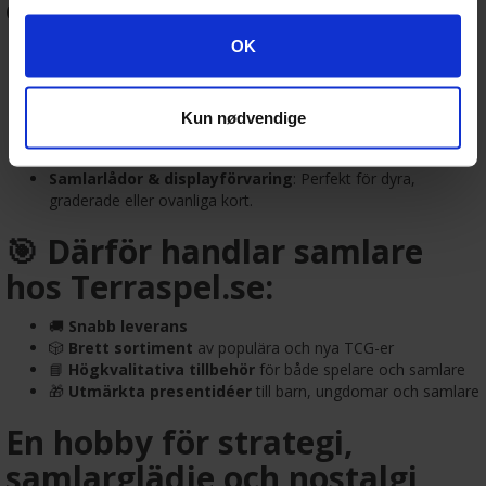
och spel:
Googles retningslinjer for personvern
OK
Kortskydd (sleeves)
: Standard och japansk storlek från
Dragon Shield, Ultra Pro m.fl.
Pärmar och förvaring
: Skydda och organisera din samling
på ett stilrent sätt.
Kun nødvendige
Deckboxar & playmats
: För dig som vill spela med stil och
struktur.
Samlarlådor & displayförvaring
: Perfekt för dyra,
graderade eller ovanliga kort.
🎯 Därför handlar samlare
hos Terraspel.se:
🚚
Snabb leverans
🎲
Brett sortiment
av populära och nya TCG-er
📘
Högkvalitativa tillbehör
för både spelare och samlare
🎁
Utmärkta presentidéer
till barn, ungdomar och samlare
En hobby för strategi,
samlarglädje och nostalgi