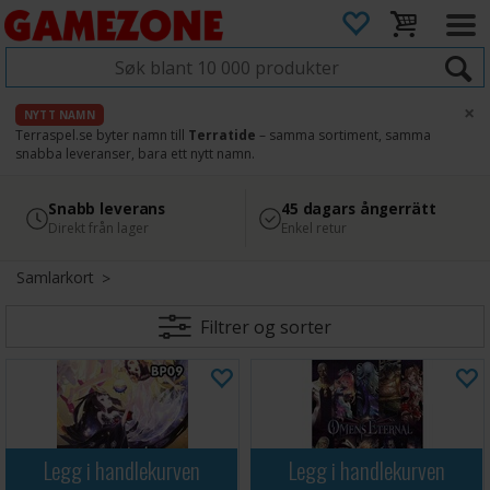
×
NYTT NAMN
Terraspel.se byter namn till
Terratide
– samma sortiment, samma
snabba leveranser, bara ett nytt namn.
4.8
Säker betalning
Snabb leverans
45 dagars ångerrätt
Läs omdömen på Google
med Svea
Direkt från lager
Enkel retur
Samlarkort
Filtrer og sorter
Legg i handlekurven
Legg i handlekurven