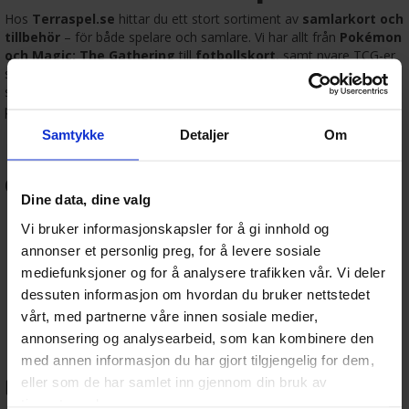
Hos
Terraspel.se
hittar du ett stort sortiment av
samlarkort och
tillbehör
– för både spelare och samlare. Vi har allt från
Pokémon
och Magic: The Gathering
till
fotbollskort
, samt nyare TCG-er
som
Lorcana, Digimon och One Piece
. Oavsett om du tävlar,
samlar eller bara älskar att öppna boosterpaket, så har vi
produkterna för dig.
Samtykke
Detaljer
Om
🎴 Populära samlarkort hos
oss:
Dine data, dine valg
Pokémon TCG
: Boosters, Elite Trainer Box, samlarboxar
Vi bruker informasjonskapsler for å gi innhold og
och promokort.
annonser et personlig preg, for å levere sosiale
Magic: The Gathering
: Boosters, Commander Decks,
Draft-boxar och tillbehör.
mediefunksjoner og for å analysere trafikken vår. Vi deler
Fotbollskort
: Samlaralbum och kort från toppspelare och
dessuten informasjon om hvordan du bruker nettstedet
ligor.
vårt, med partnerne våre innen sosiale medier,
Lorcana, Digimon, One Piece
: Spännande nyheter för
annonsering og analysearbeid, som kan kombinere den
samlare och TCG-fans.
med annen informasjon du har gjort tilgjengelig for dem,
📦 Tillbehör för kortsamling
eller som de har samlet inn gjennom din bruk av
tjenestene deres.