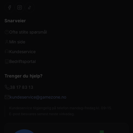
Snarveier
Ofte stilte spørsmål
Min side
Kundeservice
Bedriftsportal
Trenger du hjelp?
38 17 83 13
kundeservice@gamezone.no
Kundeservice tilgjengelig på telefon mandag–fredag kl. 09–15.
E-post besvares senest neste virkedag.