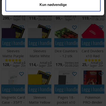
Collectors
Plastlomme
Innersleeves
Cube Shell -
Kun nødvendige
Album Regular
20-Pocket
Side-Loading
Blood Red - 8
Svart
Coins+Tokens
Klar 63x88
stk
Antall på
Ventes inn
Antall på
Ventes inn
299,-
118,-
99,-
119,-
10stk
lager:
18
26.08.2026
lager:
1
17.08.202
Legg i handlekurven
Legg i handlekurven
Legg i handlekurven
Legg i handle
Sleeves
Sleeves
Dice Counters
Card Dividers
Matte Purple
Matte White
- 12 stk
x10 Rød
x100 66x91
x100 66x91
(Rød/Grønn)
Antall på
Antall på
Ventes inn
Antall på
128,-
114,-
179,-
25,-
lager:
20+
lager:
20+
30.09.2026
lager:
20+
Legg i handlekurven
Legg i handlekurven
Legg i handlekurven
Legg i handle
Magnetic Card
Sleeves
Pages 18-
Pokemon
Case - 35PT -
Matte Yellow
pocket x10
PRO-Binder