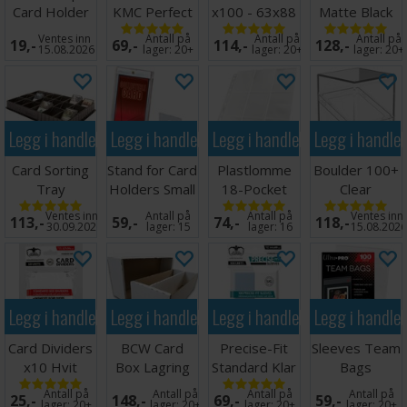
Card Holder
KMC Perfect
x100 - 63x88
Matte Black
Fit x100
m/box
x100 66x91
Ventes inn
Antall på
Antall på
Antall på
19,-
69,-
114,-
128,-
64x89
15.08.2026
lager:
20+
lager:
20+
lager:
20+
Legg i handlekurven
Legg i handlekurven
Legg i handlekurven
Legg i handle
Card Sorting
Stand for Card
Plastlomme
Boulder 100+
Tray
Holders Small
18-Pocket
Clear
(5 stk)
Side Load
Transparent
Ventes inn
Antall på
Antall på
Ventes inn
113,-
59,-
74,-
118,-
Hvit x10
30.09.2026
lager:
15
lager:
16
15.08.202
Legg i handlekurven
Legg i handlekurven
Legg i handlekurven
Legg i handle
Card Dividers
BCW Card
Precise-Fit
Sleeves Team
x10 Hvit
Box Lagring
Standard Klar
Bags
2000 kort
x100 64x89
Resealable -
Antall på
Antall på
Antall på
Antall på
25,-
148,-
69,-
59,-
100 stk
lager:
20+
lager:
20+
lager:
20+
lager:
20+