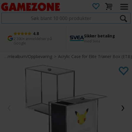
4.8
Sikker betaling
1 dags levering
45 dager returfrist
2 300+ anmeldelser på
med Svea
Bestill innen kl. 12
Enkel retur
Google
>
Samlealbum/Oppbevaring
>
Acrylic Case for Elite Trainer Box (ETB)