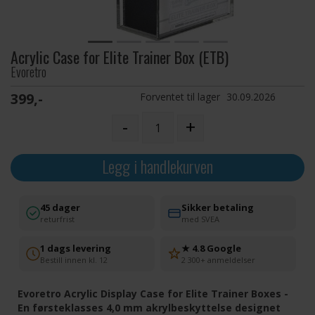
Acrylic Case for Elite Trainer Box (ETB)
Evoretro
399,-
Forventet til lager
30.09.2026
-
+
Legg i handlekurven
45 dager
Sikker betaling
returfrist
med SVEA
1 dags levering
★ 4.8 Google
Bestill innen kl. 12
2 300+ anmeldelser
Evoretro Acrylic Display Case for Elite Trainer Boxes -
En førsteklasses 4,0 mm akrylbeskyttelse designet