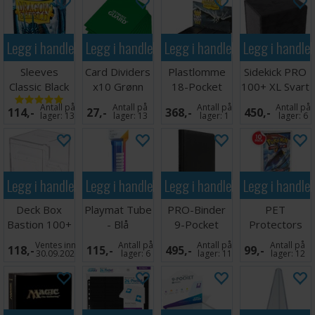
Legg i handlekurven
Legg i handlekurven
Legg i handlekurven
Legg i handle
Sleeves
Card Dividers
Plastlomme
Sidekick PRO
Classic Black
x10 Grønn
18-Pocket
100+ XL Svart
x100 - 63x88
SideLoad
Antall på
Antall på
Antall på
Antall på
114,-
27,-
368,-
450,-
m/box
Svart x 50
lager:
13
lager:
13
lager:
1
lager:
6
Legg i handlekurven
Legg i handlekurven
Legg i handlekurven
Legg i handle
Deck Box
Playmat Tube
PRO-Binder
PET
Bastion 100+
- Blå
9-Pocket
Protectors
XL Clear
10-Pack for
Ventes inn
Antall på
Antall på
Antall på
118,-
115,-
495,-
99,-
Booster
30.09.2026
lager:
6
lager:
11
lager:
12