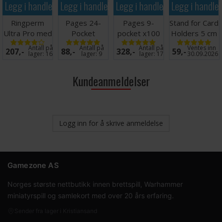
Legg i handlekurven
Legg i handlekurven
Legg i handlekurven
Legg i handle
Ringperm
Pages 24-
Pages 9-
Stand for Card
Ultra Pro med
Pocket
pocket x100
Holders 5 cm
Magic Logo
QuadRow x10
Klar
(5 stk)
Antall på
Antall på
Antall på
Ventes inn
207,-
88,-
328,-
59,-
(900)
Svart
lager:
16
lager:
9
lager:
17
30.09.2026
Kundeanmeldelser
Logg inn for å skrive anmeldelse
Gamezone AS
Norges største nettbutikk innen brettspill, Warhammer
miniatyrspill og samlekort med over 20 års erfaring.
Sender fra lager i Kristiansand