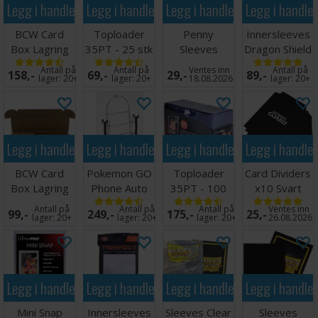
Legg i handlekurven
Legg i handlekurven
Legg i handlekurven
Legg i handle
Pokémon TCG-samlere, og kombinerer maksimal beskyttelse
med en elegant, utstillingsklar finish.
BCW Card
Toploader
Penny
Innersleeves
Box Lagring
35PT - 25 stk
Sleeves
Dragon Shield
4000 kort
63,5 x 88,9
63.5x89mm
Klar
Antall på
Antall på
Ventes inn
Antall på
158,-
69,-
29,-
89,-
mm
100 stk
64x89mm
lager:
20+
lager:
20+
18.08.2026
lager:
20+
Legg i handlekurven
Legg i handlekurven
Legg i handlekurven
Legg i handle
BCW Card
Pokemon GO
Toploader
Card Dividers
Box Lagring
Phone Auto
35PT - 100
x10 Svart
1000 kort
Skrittgenerator
stk 63,5 x
Antall på
Antall på
Antall på
Ventes inn
99,-
249,-
175,-
25,-
88,9 mm
lager:
20+
lager:
20+
lager:
20+
26.08.2026
Legg i handlekurven
Legg i handlekurven
Legg i handlekurven
Legg i handle
Mini Snap
Innersleeves
Sleeves Clear
Sleeves