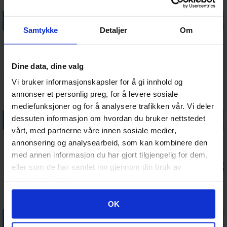
Legg i handlekurven
Legg i handlekurven
Legg i handlekurven
Legg i handle
Samtykke
Detaljer
Om
FlexXfolio 18-
Zipfolio
Album Zip-Up
Boulder 60+
Pocket Svart
Xenoskin 24-
18-Pocket
Clear
Pocket Svart
Hvit
Antall på
Antall på
Antall på
Antall på
Dine data, dine valg
209,-
399,-
370,-
88,-
lager:
4
lager:
8
lager:
12
lager:
20+
Vi bruker informasjonskapsler for å gi innhold og
annonser et personlig preg, for å levere sosiale
mediefunksjoner og for å analysere trafikken vår. Vi deler
Legg i handlekurven
Legg i handlekurven
Legg i handlekurven
Legg i handle
dessuten informasjon om hvordan du bruker nettstedet
vårt, med partnerne våre innen sosiale medier,
Ringperm
Precise-Fit
Card Covers
Magic
annonsering og analysearbeid, som kan kombinere den
Pokemon
Side-Loading
Toploading -
DeckProtector
med annen informasjon du har gjort tilgjengelig for dem,
Pikachu
Klar 64x89
35 pt
Sleeves Mana
Antall på
Antall på
Antall på
Antall på
224,-
49,-
69,-
189,-
eller som de har samlet inn gjennom din bruk av
Classic
lager:
6
lager:
20+
lager:
20+
lager:
20+
tjenestene deres.
Googles retningslinjer for personvern
OK
Legg i handlekurven
Legg i handlekurven
Legg i handlekurven
Legg i handle