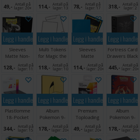
1 stk
x100 66x91
Grå
9-Pocket
Antall på
Antall på
Antall på
Antall på
49,-
114,-
78,-
318,-
Mega Chariza
lager:
20+
lager:
13
lager:
17
lager:
2
Legg i handlekurven
Legg i handlekurven
Legg i handlekurven
Legg i handle
Sleeves
Multi Tokens
Sleeves
Fortress Card
Matte Non-
for Magic the
Matte
Drawers Black
Glare Black
Gathering
Sapphire x100
Antall på
Antall på
Antall på
Antall på
128,-
118,-
114,-
445,-
66x91
lager:
11
lager:
10
lager:
20+
lager:
20+
Legg i handlekurven
Legg i handlekurven
Legg i handlekurven
Legg i handle
Plastlomme
Album
Premium
Album
18-Pocket
Pokemon 9-
Toploading
Pokemon 9-
Side Load
Pocket
Exoshields -
Pocket Mega
Antall på
Antall på
Antall på
Antall på
344,-
178,-
49,-
178,-
Svart x50
Pikachu
25 stk
Charizard XY
lager:
15
lager:
20+
lager:
20+
lager:
20+