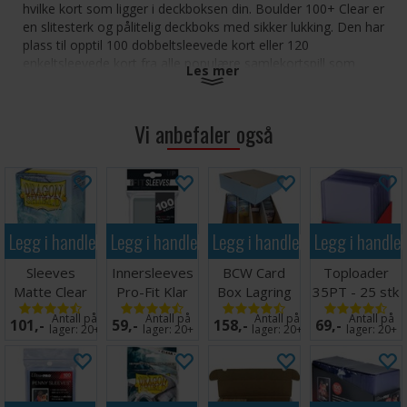
hvilke kort som ligger i deckboksen din. Boulder 100+ Clear er
en slitesterk og pålitelig deckboks med sikker lukking. Den har
plass til opptil 100 dobbeltsleevede kort eller 120
enkeltsleevede kort fra alle populære samlekortspill som
Les mer
Magic: The Gathering, Pokémon, Lorcana, One Piece eller
Yu-Gi-Oh!
Vi anbefaler også
Helt gjennomsiktig
Sikker lukking
Slitesterk og stiv eske
Modulær design som kan kombineres med Ultimate
Guard-produkter
Legg i handlekurven
Legg i handlekurven
Legg i handlekurven
Legg i handle
Ultimate Guard Boulder 100+ Clear - Onyx
Sleeves
Innersleeves
BCW Card
Toploader
Matte Clear
Pro-Fit Klar
Box Lagring
35PT - 25 stk
x100 - 63x88
x100 64x89
4000 kort
63,5 x 88,9
Antall på
Antall på
Antall på
Antall på
101,-
59,-
158,-
69,-
m/box
mm
lager:
20+
lager:
20+
lager:
20+
lager:
20+