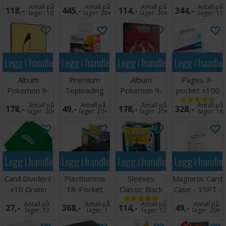
Gathering
Sapphire x100
Side Load
Antall på
Antall på
Antall på
Antall på
118,-
445,-
114,-
344,-
66x91
Svart x50
lager:
10
lager:
20+
lager:
20+
lager:
15
Legg i handlekurven
Legg i handlekurven
Legg i handlekurven
Legg i handle
Album
Premium
Album
Pages 9-
Pokemon 9-
Toploading
Pokemon 9-
pocket x100
Pocket
Exoshields -
Pocket Mega
Klar
Antall på
Antall på
Antall på
Antall på
178,-
49,-
178,-
328,-
Pikachu
25 stk
Charizard XY
lager:
20+
lager:
20+
lager:
20+
lager:
18
Legg i handlekurven
Legg i handlekurven
Legg i handlekurven
Legg i handle
Card Dividers
Plastlomme
Sleeves
Magnetic Card
x10 Grønn
18-Pocket
Classic Black
Case - 35PT -
SideLoad
x100 - 63x88
1 stk
Antall på
Antall på
Antall på
Antall på
27,-
368,-
114,-
49,-
Svart x 50
m/box
lager:
13
lager:
1
lager:
13
lager:
20+