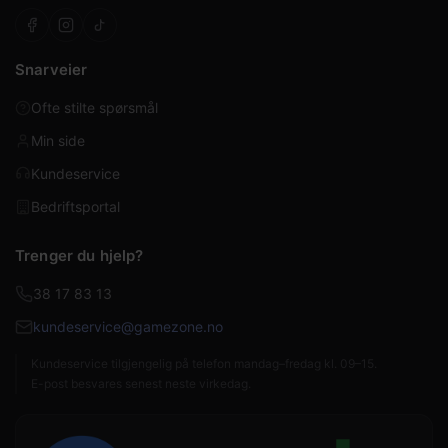
Snarveier
Ofte stilte spørsmål
Min side
Kundeservice
Bedriftsportal
Trenger du hjelp?
38 17 83 13
kundeservice@gamezone.no
Kundeservice tilgjengelig på telefon mandag–fredag kl. 09–15.
E-post besvares senest neste virkedag.