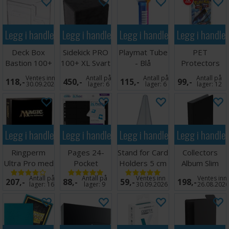
Legg i handlekurven
Legg i handlekurven
Legg i handlekurven
Legg i handle
Deck Box
Sidekick PRO
Playmat Tube
PET
Bastion 100+
100+ XL Svart
- Blå
Protectors
XL Clear
10-Pack for
Ventes inn
Antall på
Antall på
Antall på
118,-
450,-
115,-
99,-
Booster
30.09.2026
lager:
6
lager:
6
lager:
12
Legg i handlekurven
Legg i handlekurven
Legg i handlekurven
Legg i handle
Ringperm
Pages 24-
Stand for Card
Collectors
Ultra Pro med
Pocket
Holders 5 cm
Album Slim
Magic Logo
QuadRow x10
(5 stk)
Regular Svart
Antall på
Antall på
Ventes inn
Ventes inn
207,-
88,-
59,-
198,-
(900)
Svart
lager:
16
lager:
9
30.09.2026
26.08.202