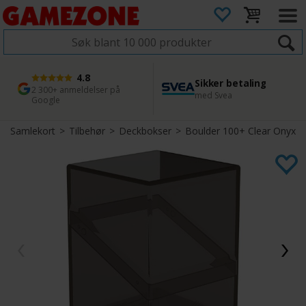
4.8
Sikker betaling
1 dags levering
45 dager returfrist
2 300+ anmeldelser på
med Svea
Bestill innen kl. 12
Enkel retur
Google
Samlekort
>
Tilbehør
>
Deckbokser
>
Boulder 100+ Clear Onyx