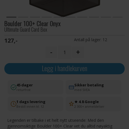
Boulder 100+ Clear Onyx
Ultimate Guard Card Box
127,-
Antall på lager:
12
-
+
Legg i handlekurven
45 dager
Sikker betaling
returfrist
med SVEA
1 dags levering
★ 4.8 Google
Bestill innen kl. 12
2 300+ anmeldelser
Legenden er tilbake i et helt nytt utseende: Med den
gjennomsiktige Boulder 100+ Clear vet du alltid nøyaktig