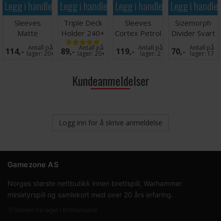
Legg i handlekurven
Legg i handlekurven
Legg i handlekurven
Legg i handle
Sleeves
Triple Deck
Sleeves
Sizemorph
Matte
Holder 240+
Cortex Petrol
Divider Svart
Turquoise
Black
MATTE x100
Antall på
Antall på
Antall på
Antall på
114,-
89,-
119,-
70,-
x100 66x91
66x91
lager:
20+
lager:
20+
lager:
2
lager:
17
Kundeanmeldelser
Logg inn for å skrive anmeldelse
Gamezone AS
Norges største nettbutikk innen brettspill, Warhammer
miniatyrspill og samlekort med over 20 års erfaring.
Sender fra lager i Kristiansand