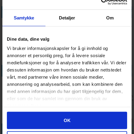
Legg i handlekurven
Legg i handlekurven
Legg i handlekurven
Legg i handle
Samtykke
Detaljer
Om
Boulder 60+
Ringperm
Precise-Fit
Card Covers
Clear
Pokemon
Side-Loading
Toploading -
Pikachu
Klar 64x89
35 pt
Antall på
Antall på
Antall på
Antall på
Dine data, dine valg
88,-
224,-
49,-
69,-
lager:
20+
lager:
6
lager:
20+
lager:
20+
Vi bruker informasjonskapsler for å gi innhold og
annonser et personlig preg, for å levere sosiale
mediefunksjoner og for å analysere trafikken vår. Vi deler
Legg i handlekurven
Legg i handlekurven
Legg i handlekurven
Legg i handle
dessuten informasjon om hvordan du bruker nettstedet
vårt, med partnerne våre innen sosiale medier,
Plastlomme
Collectors
Innersleeves
Cube Shell -
annonsering og analysearbeid, som kan kombinere den
20-Pocket
Album Regular
Side-Loading
Blood Red - 8
med annen informasjon du har gjort tilgjengelig for dem,
Coins+Tokens
Svart
Klar 63x88
stk
Ventes inn
Antall på
Antall på
Ventes inn
118,-
299,-
99,-
119,-
eller som de har samlet inn gjennom din bruk av
10stk
26.08.2026
lager:
18
lager:
1
17.08.202
tjenestene deres.
Googles retningslinjer for personvern
OK
Legg i handlekurven
Legg i handlekurven
Legg i handlekurven
Legg i handle