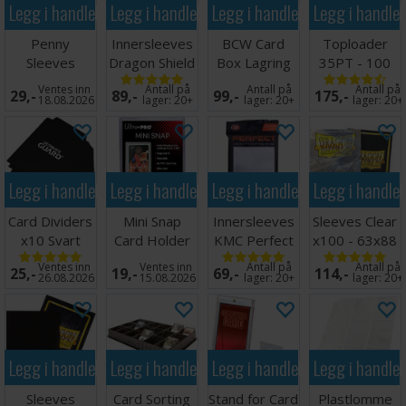
Legg i handlekurven
Legg i handlekurven
Legg i handlekurven
Legg i handle
Penny
Innersleeves
BCW Card
Toploader
Sleeves
Dragon Shield
Box Lagring
35PT - 100
63.5x89mm
Klar
1000 kort
stk 63,5 x
Ventes inn
Antall på
Antall på
Antall på
29,-
89,-
99,-
175,-
100 stk
64x89mm
88,9 mm
18.08.2026
lager:
20+
lager:
20+
lager:
20+
Legg i handlekurven
Legg i handlekurven
Legg i handlekurven
Legg i handle
Card Dividers
Mini Snap
Innersleeves
Sleeves Clear
x10 Svart
Card Holder
KMC Perfect
x100 - 63x88
Fit x100
m/box
Ventes inn
Ventes inn
Antall på
Antall på
25,-
19,-
69,-
114,-
64x89
26.08.2026
15.08.2026
lager:
20+
lager:
20+
Legg i handlekurven
Legg i handlekurven
Legg i handlekurven
Legg i handle
Sleeves
Card Sorting
Stand for Card
Plastlomme