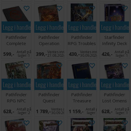
Legg i handlekurven
Legg i handlekurven
Legg i handlekurven
Legg i handle
Pathfinder
Pathfinder
Pathfinder
Starfinder
Complete
Operation
RPG Troubles
Infinity Deck
Rogue
Hellmouth
in Grayce
Kortspill
Antall på
Ventes inn
Ventes inn
Antall på
599,-
399,-
430,-
426,-
Chronicle
lager:
1
27.08.2026
30.09.2026
lager:
1
Legg i handlekurven
Legg i handlekurven
Legg i handlekurven
Legg i handle
Pathfinder
Pathfinder
Pathfinder
Pathfinder
RPG NPC
Quest
Treasure
Lost Omens
Core
Brettspill
Vault
Draconic
Antall på
Ventes inn
Antall på
Antall på
628,-
1 789,-
1 159,-
628,-
Remastered
Codex
lager:
2
30.09.2026
lager:
1
lager:
1
SE