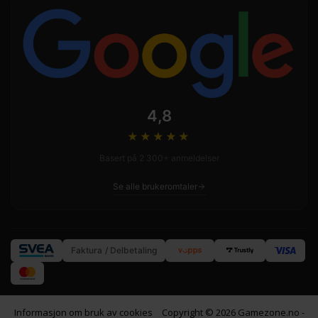
4,8
★★★★
★
Basert på 2 300+ anmeldelser
Se alle brukeromtaler
Faktura / Delbetaling
Informasjon om bruk av cookies
Copyright © 2026 Gamezone.no -