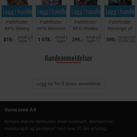
Legg i handlekurven
Legg i handlekurven
Legg i handlekurven
Legg i handle
Pathfinder
Pathfinder
Pathfinder
Pathfinder
RPG Shining
RPG Monster
RPG Shades
Revenge of
Kingdoms
Core 2 Pawn
of Blood Vol 3
the Runelords
Antall på
Antall på
Antall på
Ventes inn
819,-
1 078,-
295,-
399,-
Box
Vol3
lager:
1
lager:
1
lager:
1
30.09.202
Kundeanmeldelser
Logg inn for å skrive anmeldelse
Gamezone AS
Norges største nettbutikk innen brettspill, Warhammer
miniatyrspill og samlekort med over 20 års erfaring.