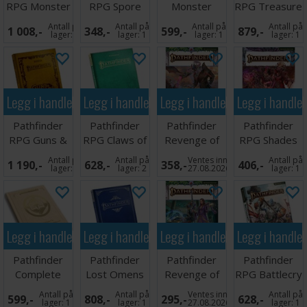
RPG Monster
RPG Spore
Monster
RPG Treasure
Core Battle
War Vol 3
Match Card
Vault
Antall på
Antall på
Antall på
Antall på
1 008,-
348,-
599,-
879,-
Cards
Game
Remastered
lager:
1
lager:
1
lager:
1
lager:
1
Legg i handlekurven
Legg i handlekurven
Legg i handlekurven
Legg i handle
Pathfinder
Pathfinder
Pathfinder
Pathfinder
RPG Guns &
RPG Claws of
Revenge of
RPG Shades
Gears SE
the Tyrant SE
the Runelords
of Blood Vol 2
Antall på
Antall på
Ventes inn
Antall på
1 190,-
628,-
358,-
406,-
Vol1
lager:
1
lager:
2
27.08.2026
lager:
1
Legg i handlekurven
Legg i handlekurven
Legg i handlekurven
Legg i handle
Pathfinder
Pathfinder
Pathfinder
Pathfinder
Complete
Lost Omens
Revenge of
RPG Battlecry
Cleric
Draconic
the Runelords
Antall på
Antall på
Ventes inn
Antall på
599,-
808,-
295,-
628,-
Chronicle
Codex SE
Vol2
lager:
1
lager:
1
27.08.2026
lager:
1