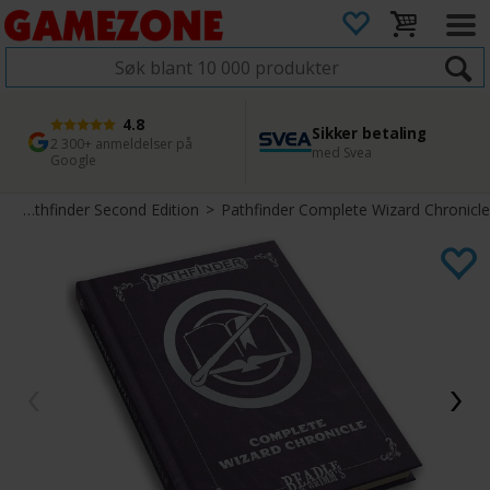
4.8
Sikker betaling
1 dags levering
45 dager returfrist
2 300+ anmeldelser på
med Svea
Bestill innen kl. 12
Enkel retur
Google
>
Pathfinder Second Edition
>
Pathfinder Complete Wizard Chronicle