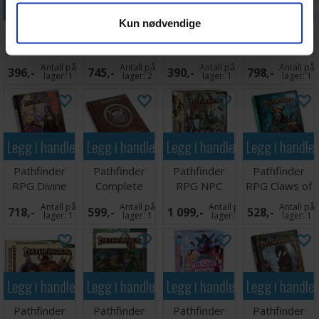
Legg i handlekurven
Legg i handlekurven
Legg i handlekurven
Legg i handle
Kun nødvendige
Pathfinder
Pathfinder
Pathfinder
Pathfinder
RPG Spore
RPG Player
RPG Shades
RPG Rival
War Vol 2
Core 2 Special
of Blood Vol 1
Academies SE
Antall på
Antall på
Antall på
Antall på
396,-
745,-
390,-
798,-
Ed.
lager:
1
lager:
2
lager:
1
lager:
1
Legg i handlekurven
Legg i handlekurven
Legg i handlekurven
Legg i handle
Pathfinder
Pathfinder
Pathfinder
Pathfinder
RPG Divine
Complete
RPG NPC
RPG Claws of
Mysteries
Fighter
Core Pawn
the Tyrant
Antall på
Antall på
Antall på
Antall på
718,-
599,-
1 099,-
528,-
Chronicle
Box
lager:
1
lager:
1
lager:
2
lager:
1
Legg i handlekurven
Legg i handlekurven
Legg i handlekurven
Legg i handle
Pathfinder
Pathfinder
Pathfinder
Pathfinder