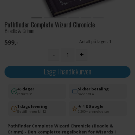
Pathfinder Complete Wizard Chronicle
Beadle & Grimm
599,-
Antall på lager:
1
-
+
Legg i handlekurven
45 dager
Sikker betaling
returfrist
med SVEA
1 dags levering
★ 4.8 Google
Bestill innen kl. 12
2 300+ anmeldelser
Pathfinder Complete Wizard Chronicle (Beadle &
Grimm) - Den komplette regelboken for Wizards i