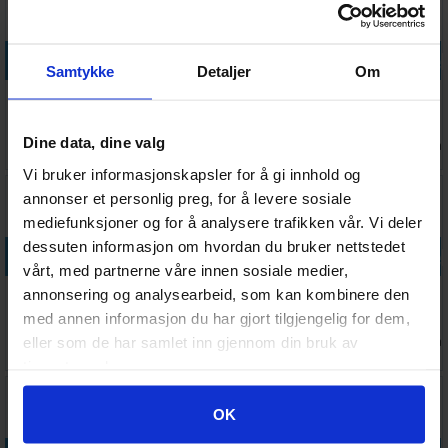
Legg i handlekurven
Legg i handlekurven
Legg i handlekurven
Legg i handle
Samtykke
Detaljer
Om
Pathfinder
Pathfinder
Pathfinder
Pathfinder
RPG Divine
RPG Lost
RPG Wardens
RPG Spore
Mysteries SE
Omens Tian
of Wildwood
War Vol 1
Dine data, dine valg
Antall på
Antall på
Antall på
Antall på
898,-
718,-
342,-
385,-
Xia
Vol 3
lager:
1
lager:
2
lager:
1
lager:
1
Vi bruker informasjonskapsler for å gi innhold og
annonser et personlig preg, for å levere sosiale
30%
mediefunksjoner og for å analysere trafikken vår. Vi deler
dessuten informasjon om hvordan du bruker nettstedet
Legg i handlekurven
Legg i handlekurven
Legg i handlekurven
Legg i handle
vårt, med partnerne våre innen sosiale medier,
Pathfinder
Pathfinder
Pathfinder
Pathfinder
annonsering og analysearbeid, som kan kombinere den
RPG Guns &
RPG Monster
RPG Tian Xia
RPG Rival
med annen informasjon du har gjort tilgjengelig for dem,
Gears
Pawn Box
Character SE
Academies
520,-
Antall på
Antall på
Antall på
eller som de har samlet inn gjennom din bruk av
673,-
1 212,-
Antall på
441,-
364,-
lager:
1
lager:
1
lager:
1
lager:
1
tjenestene deres.
Googles retningslinjer for personvern
OK