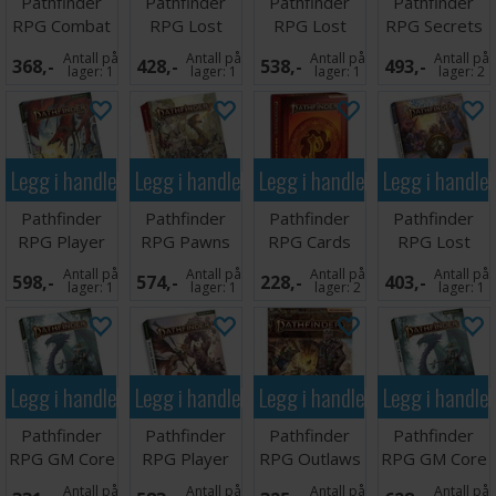
Pathfinder
Pathfinder
Pathfinder
Pathfinder
RPG Combat
RPG Lost
RPG Lost
RPG Secrets
Pad
Omens Gods
Omens
of Magic
Antall på
Antall på
Antall på
Antall på
368,-
428,-
538,-
493,-
& Magic
Absalom
lager:
1
lager:
1
lager:
1
lager:
2
Legg i handlekurven
Legg i handlekurven
Legg i handlekurven
Legg i handle
Pathfinder
Pathfinder
Pathfinder
Pathfinder
RPG Player
RPG Pawns
RPG Cards
RPG Lost
Core
Bestiary 3
Hero Point
Omens Travel
Antall på
Antall på
Antall på
Antall på
598,-
574,-
228,-
403,-
Guide
lager:
1
lager:
1
lager:
2
lager:
1
Legg i handlekurven
Legg i handlekurven
Legg i handlekurven
Legg i handle
Pathfinder
Pathfinder
Pathfinder
Pathfinder
RPG GM Core
RPG Player
RPG Outlaws
RPG GM Core
Pocket Edition
Core 2
of Alkenstar
Antall på
Antall på
Antall på
Antall på