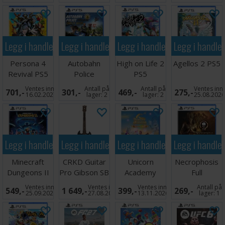
Legg i handlekurven
Legg i handlekurven
Legg i handlekurven
Legg i handle
Persona 4
Autobahn
High on Life 2
Agellos 2 PS5
Revival PS5
Police
PS5
Simulator 3
Ventes inn
Antall på
Antall på
Ventes inn
701,-
301,-
469,-
275,-
PS5
16.02.2027
lager:
2
lager:
2
25.08.202
Legg i handlekurven
Legg i handlekurven
Legg i handlekurven
Legg i handle
Minecraft
CRKD Guitar
Unicorn
Necrophosis
Dungeons II
Pro Gibson SB
Academy
Full
Deluxe Edition
Black PS5
Island of
Consciousness
Ventes inn
Ventes inn
Ventes inn
Antall på
549,-
1 649,-
399,-
269,-
PS5
Magic PS5
PS5
25.09.2026
27.08.2026
13.11.2026
lager:
1