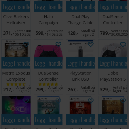
Legg i handlekurven
Legg i handlekurven
Legg i handlekurven
Legg i handle
Utgivelsesdato: 13. november 2020
Clive Barkers
Halo
Dual Play
DualSense
Hellraiser
Campaign
Charge Cable
Controller
Revival PS5
Evolved PS5
3 meter PS5
Cosmic Red
Ventes inn
Ventes inn
Antall på
Ventes inn
371,-
599,-
128,-
799,-
PS5
06.10.2026
14.08.2026
lager:
2
30.09.202
Legg i handlekurven
Legg i handlekurven
Legg i handlekurven
Legg i handle
Metro Exodus
DualSense
PlayStation
Dobe
Complete
Controller
Link USB
PlayStation 5
Edition PS5
Nova Pink PS5
Adapter
Charging Dock
Antall på
Antall på
Antall på
Antall på
217,-
799,-
267,-
329,-
PS5/PC
m/lys
lager:
2
lager:
3
lager:
4
lager:
14
Legg i handlekurven
Legg i handlekurven
Legg i handlekurven
Legg i handle