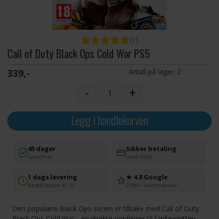
(1)
Call of Duty Black Ops Cold War PS5
339,-
Antall på lager:
2
-
+
Legg i handlekurven
45 dager
Sikker betaling
returfrist
med SVEA
1 dags levering
★ 4.8 Google
Bestill innen kl. 12
2 300+ anmeldelser
Den populære Black Ops-serien er tilbake med Call of Duty:
Black Ops Cold War - en direkte oppfølger til fanfavoritten