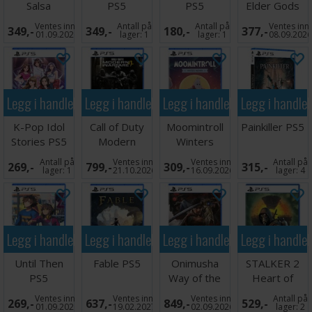
Salsa
PS5
PS5
Elder Gods
Palombia PS5
PS5
Ventes inn
Antall på
Antall på
Ventes inn
349,-
349,-
180,-
377,-
01.09.2026
lager:
1
lager:
1
08.09.202
Legg i handlekurven
Legg i handlekurven
Legg i handlekurven
Legg i handle
K-Pop Idol
Call of Duty
Moomintroll
Painkiller PS5
Stories PS5
Modern
Winters
Warfare 4
Warmth PS5
Antall på
Ventes inn
Ventes inn
Antall på
269,-
799,-
309,-
315,-
PS5
lager:
1
21.10.2026
16.09.2026
lager:
4
Legg i handlekurven
Legg i handlekurven
Legg i handlekurven
Legg i handle
Until Then
Fable PS5
Onimusha
STALKER 2
PS5
Way of the
Heart of
Sword PS5
Chernobyl
Ventes inn
Ventes inn
Ventes inn
Antall på
269,-
637,-
849,-
529,-
PS5
01.09.2026
19.02.2027
02.09.2026
lager:
2