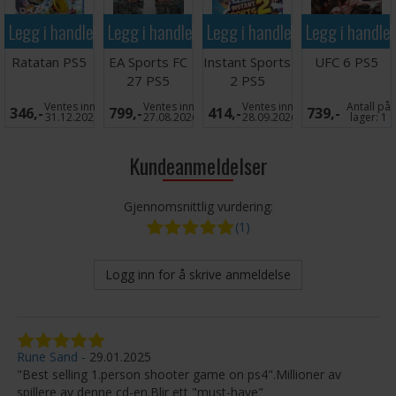
Legg i handlekurven
Legg i handlekurven
Legg i handlekurven
Legg i handle
Ratatan PS5
EA Sports FC
Instant Sports
UFC 6 PS5
27 PS5
2 PS5
Ventes inn
Ventes inn
Ventes inn
Antall på
346,-
799,-
414,-
739,-
31.12.2026
27.08.2026
28.09.2026
lager:
1
Kundeanmeldelser
Gjennomsnittlig vurdering:
(1)
Logg inn for å skrive anmeldelse
Rune Sand
29.01.2025
"Best selling 1.person shooter game on ps4".Millioner av
spillere av denne cd-en.Blir ett "must-have"