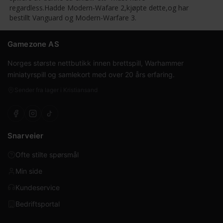
regardless.Hadde Modern-Wafare 2,kjøpte dette,og har
bestillt Vanguard og Modern-Warfare 3.
Gamezone AS
Norges største nettbutikk innen brettspill, Warhammer
miniatyrspill og samlekort med over 20 års erfaring.
Sender fra lager i Kristiansand
Snarveier
Ofte stilte spørsmål
Min side
Kundeservice
Bedriftsportal