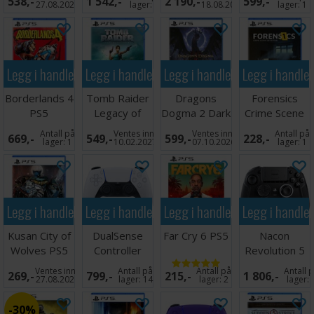
538,-
1 542,-
2 190,-
599,-
PS5
27.08.2026
lager:
2
18.08.2026
lager:
1
Legg i handlekurven
Legg i handlekurven
Legg i handlekurven
Legg i handle
Borderlands 4
Tomb Raider
Dragons
Forensics
PS5
Legacy of
Dogma 2 Dark
Crime Scene
Atlantis PS5
Arisen PS5
Detective PS5
Antall på
Ventes inn
Ventes inn
Antall på
669,-
549,-
599,-
228,-
lager:
1
10.02.2027
07.10.2026
lager:
1
Legg i handlekurven
Legg i handlekurven
Legg i handlekurven
Legg i handle
Kusan City of
DualSense
Far Cry 6 PS5
Nacon
Wolves PS5
Controller
Revolution 5
White PS5
Pro Controller
Ventes inn
Antall på
Antall på
Antall 
269,-
799,-
215,-
1 806,-
Black
27.08.2026
lager:
14
lager:
2
lager:
30%