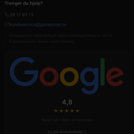
Trenger du hjelp?
38 17 83 13
kundeservice@gamezone.no
Kundeservice tilgjengelig på telefon mandag–fredag kl. 09–15.
E-post besvares senest neste virkedag.
4,8
★★★★
★
Basert på 2 300+ anmeldelser
Se alle brukeromtaler