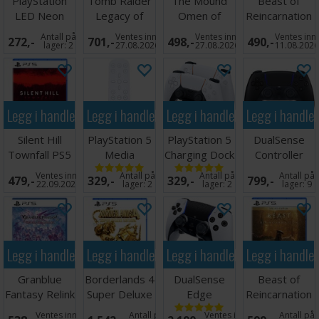
PlayStation
Tomb Raider
The Mound
Beast of
LED Neon
Legacy of
Omen of
Reincarnation
Light - 30 cm
Atlantis DE
Cthulhu PS5
PS5
Antall på
Ventes inn
Ventes inn
Ventes inn
272,-
701,-
498,-
490,-
PS5
lager:
2
27.08.2026
27.08.2026
11.08.202
Legg i handlekurven
Legg i handlekurven
Legg i handlekurven
Legg i handle
Silent Hill
PlayStation 5
PlayStation 5
DualSense
Townfall PS5
Media
Charging Dock
Controller
Remote PS5
PS5
Midnight Black
Ventes inn
Antall på
Antall på
Antall på
479,-
329,-
329,-
799,-
PS5
22.09.2026
lager:
2
lager:
2
lager:
9
Legg i handlekurven
Legg i handlekurven
Legg i handlekurven
Legg i handle
Granblue
Borderlands 4
DualSense
Beast of
Fantasy Relink
Super Deluxe
Edge
Reincarnation
PS5
Edition PS5
Controller PS5
Deluxe Ed
Ventes inn
Antall på
Ventes inn
Antall på