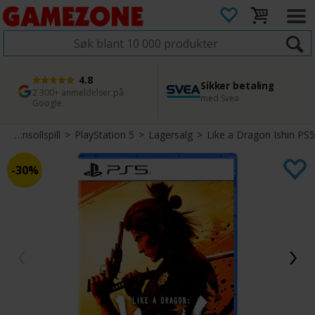
4.8
Sikker betaling
1 dags levering
45 dager returfrist
2 300+ anmeldelser på
med Svea
Bestill innen kl. 12
Enkel retur
Google
Konsollspill
>
PlayStation 5
>
Lagersalg
>
Like a Dragon Ishin PS5
30%