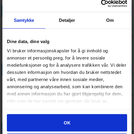
Legg i handlekurven
Legg i handlekurven
Legg i handlekurven
Legg i handle
Samtykke
Detaljer
Om
7 Days to Die
Double
Deliver At All
Silent Hill f
Console
Dragon
Costs PS5
PS5
Edition PS5
Revive PS5
Antall på
Ventes inn
Ventes inn
Ventes inn
425,-
349,-
327,-
799,-
lager:
2
18.08.2026
18.08.2026
18.08.202
Dine data, dine valg
Vi bruker informasjonskapsler for å gi innhold og
annonser et personlig preg, for å levere sosiale
mediefunksjoner og for å analysere trafikken vår. Vi deler
Legg i handlekurven
Legg i handlekurven
Legg i handlekurven
Legg i handle
dessuten informasjon om hvordan du bruker nettstedet
vårt, med partnerne våre innen sosiale medier,
SHINOBI Art
Borderlands 4
Fatal Frame II
Saros PS5
of Vengeance
Super Deluxe
Remake PS5
annonsering og analysearbeid, som kan kombinere den
PS5
Edition PS5
med annen informasjon du har gjort tilgjengelig for dem,
Antall på
Antall på
Antall på
Antall på
329,-
1 542,-
567,-
799,-
lager:
1
lager:
2
lager:
2
lager:
1
eller som de har samlet inn gjennom din bruk av
tjenestene deres.
30%
Googles retningslinjer for personvern
OK
Legg i handlekurven
Legg i handlekurven
Legg i handlekurven
Legg i handle