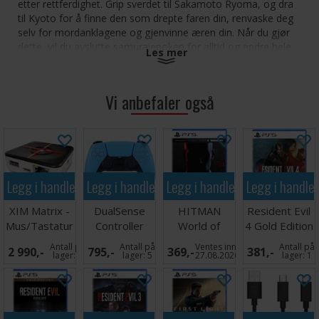
etter rettferdighet. Grip sverdet til Sakamoto Ryoma, og dra
til Kyoto for å finne den som drepte faren din, renvaske deg
selv for mordanklagene og gjenvinne æren din. Når du gjør
dette, vil du avslutte samuraiepoken for alltid og endre hele
Les mer
Japans fremtid. Trekk sverdet, lad revolveren, og bli med i
revolusjonen i dette spennende historiske eventyret som
bare skaperne av Yakuza: Like a Dragon kunne lage.
Vi anbefaler også
Utgivelsesdato: 21. februar 2023
Legg i handlekurven
Legg i handlekurven
Legg i handlekurven
Legg i handle
XIM Matrix -
DualSense
HITMAN
Resident Evil
Mus/Tastatur
Controller
World of
4 Gold Edition
Adapter
Starlight Blue
Assassination
PS5
Antall på
Antall på
Ventes inn
Antall på
2 990,-
795,-
369,-
381,-
PS5
PS5
lager:
1
lager:
5
27.08.2026
lager:
1