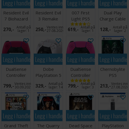
Legg i handlekurven
Legg i handlekurven
Legg i handlekurven
Legg i handle
Resident Evil
Resident Evil
007 First
Dual Play
7 Biohazard
3 Remake
Light PS5
Charge Cable
Gold Ed PS5
PS5
3 meter PS5
Antall på
Ventes inn
Antall på
Antall på
270,-
250,-
619,-
128,-
lager:
1
27.08.2026
lager:
1
lager:
2
Legg i handlekurven
Legg i handlekurven
Legg i handlekurven
Legg i handle
DualSense
Dobe
DualSense
Chernobylite
Controller
PlayStation 5
Controller
PS5
Cosmic Red
Charging Dock
Nova Pink PS5
Ventes inn
Antall på
Antall på
Ventes inn
799,-
329,-
799,-
213,-
PS5
m/lys
30.09.2026
lager:
14
lager:
3
27.08.202
Legg i handlekurven
Legg i handlekurven
Legg i handlekurven
Legg i handle
Grand Theft
The Quarry
Dead Space
PlayStation