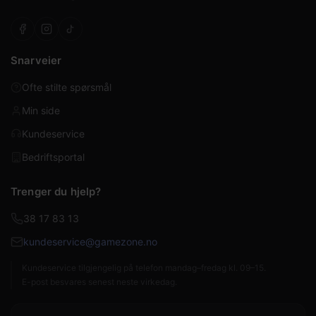
Snarveier
Ofte stilte spørsmål
Min side
Kundeservice
Bedriftsportal
Trenger du hjelp?
38 17 83 13
kundeservice@gamezone.no
Kundeservice tilgjengelig på telefon mandag–fredag kl. 09–15.
E-post besvares senest neste virkedag.