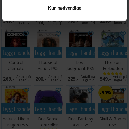
Marvel
Watch Dogs
DualSense
Resident Evil
Kun nødvendige
Spider-Man
Legion PS5
Controller
8 Village PS5
Miles Morales
White PS5
249,-
Antall på
Antall på
Antall på
349,-
Antall på
799,-
229,-
174,-
PS5
lager:
3
lager:
14
lager:
3
lager:
1
Legg i handlekurven
Legg i handlekurven
Legg i handlekurven
Legg i handle
Control
House of
Lost
Horizon
Ultimate
Ashes PS5
Judgment PS5
Forbidden
Edition PS5
West PS5
Antall på
Antall på
Antall på
Antall på
269,-
200,-
225,-
549,-
lager:
2
lager:
2
lager:
2
lager:
2
50%
Legg i handlekurven
Legg i handlekurven
Legg i handlekurven
Legg i handle
Yakuza Like a
DualSense
Final Fantasy
Skull & Bones
Dragon PS5
Controller
XVI PS5
PS5