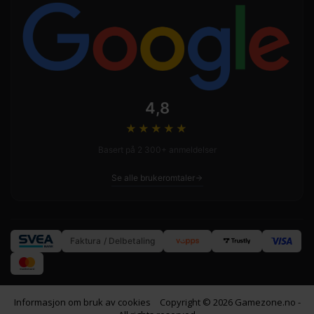
4,8
★★★★
★
Basert på 2 300+ anmeldelser
Se alle brukeromtaler
Faktura / Delbetaling
Informasjon om bruk av cookies
Copyright © 2026 Gamezone.no -