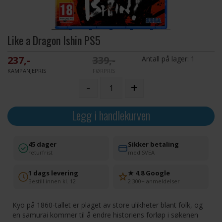
Like a Dragon Ishin PS5
237,-
339,-
Antall på lager:
1
KAMPANJEPRIS
FØRPRIS
-
+
Legg i handlekurven
45 dager
Sikker betaling
returfrist
med SVEA
1 dags levering
★ 4.8 Google
Bestill innen kl. 12
2 300+ anmeldelser
Kyo på 1860-tallet er plaget av store ulikheter blant folk, og
en samurai kommer til å endre historiens forløp i søkenen