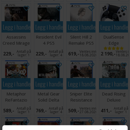
Legg i handlekurven
Legg i handlekurven
Legg i handlekurven
Legg i handle
Assassins
Resident Evil
Silent Hill 2
DualSense
Creed Mirage
4 PS5
Remake PS5
Edge
PS5
Controller PS5
Antall på
Antall på
Ventes inn
Ventes i
229,-
229,-
619,-
2 190,-
lager:
1
lager:
4
18.08.2026
18.08.2
Legg i handlekurven
Legg i handlekurven
Legg i handlekurven
Legg i handle
Metaphor
Metal Gear
Sniper Elite
Dead Rising
ReFantazio
Solid Delta
Resistance
Deluxe
PS5
PS5
PS5
Remastered
Antall på
Antall på
Ventes inn
Antall på
589,-
769,-
509,-
411,-
PS5
lager:
1
lager:
4
27.08.2026
lager:
1