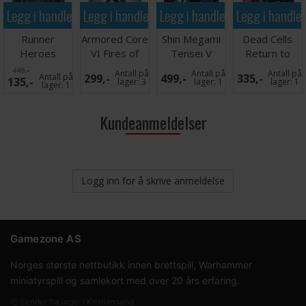
Legg i handlekurven
Legg i handlekurven
Legg i handlekurven
Legg i handle
Runner
Armored Core
Shin Megami
Dead Cells
Heroes
VI Fires of
Tensei V
Return to
Enhanced
Rubicon PS5
Vengeance
Castlevania
449,-
Antall på
Antall på
Antall på
Antall på
299,-
499,-
335,-
135,-
Edition PS5
PS5
PS5
lager:
3
lager:
1
lager:
1
lager:
1
Kundeanmeldelser
Logg inn for å skrive anmeldelse
Gamezone AS
Norges største nettbutikk innen brettspill, Warhammer
miniatyrspill og samlekort med over 20 års erfaring.
Sender fra lager i Kristiansand