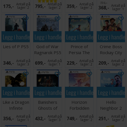
Galactic
736,-
Antall på
Antall på
Antall på
175,-
795,-
359,-
Antall på
368,-
Purple PS5
lager:
2
lager:
2
lager:
2
lager:
1
Legg i handlekurven
Legg i handlekurven
Legg i handlekurven
Legg i handle
Lies of P PS5
God of War
Prince of
Crime Boss
Ragnarok PS5
Persia The
Rockay City
Lost Crown
PS5
Antall på
Antall på
Antall på
Antall på
346,-
699,-
229,-
209,-
PS5
lager:
3
lager:
1
lager:
2
lager:
2
Legg i handlekurven
Legg i handlekurven
Legg i handlekurven
Legg i handle
Like a Dragon
Banishers
Horizon
Hello
Infinite
Ghosts of
Forbidden
Neighbor 2
Wealth PS5
New Eden
West
PS5
Antall på
Antall på
Antall på
Antall på
356,-
432,-
749,-
251,-
PS5
Complete Ed
lager:
1
lager:
3
lager:
2
lager:
2
PS5