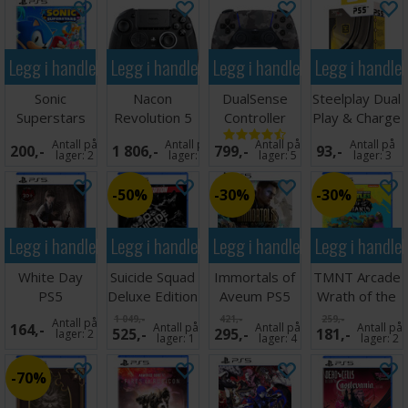
Legg i handlekurven
Legg i handlekurven
Legg i handlekurven
Legg i handle
Sonic
Nacon
DualSense
Steelplay Dual
Superstars
Revolution 5
Controller
Play & Charge
PS5
Pro Controller
Grey Camo
Cable PS5
Antall på
Antall på
Antall på
Antall på
200,-
1 806,-
799,-
93,-
Black
PS5
lager:
2
lager:
1
lager:
5
lager:
3
50%
30%
30%
Legg i handlekurven
Legg i handlekurven
Legg i handlekurven
Legg i handle
White Day
Suicide Squad
Immortals of
TMNT Arcade
PS5
Deluxe Edition
Aveum PS5
Wrath of the
PS5
Mutants PS5
1 049,-
421,-
259,-
Antall på
164,-
Antall på
Antall på
Antall på
525,-
295,-
181,-
lager:
2
lager:
1
lager:
4
lager:
2
70%