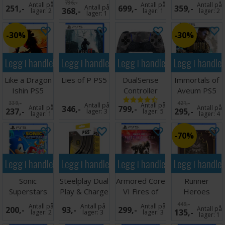
PS5
736,-
Antall på
Antall på
Antall på
251,-
Antall på
699,-
359,-
368,-
lager:
2
lager:
1
lager:
2
lager:
1
30%
30%
Legg i handlekurven
Legg i handlekurven
Legg i handlekurven
Legg i handle
Like a Dragon
Lies of P PS5
DualSense
Immortals of
Ishin PS5
Controller
Aveum PS5
Grey Camo
339,-
421,-
Antall på
Antall på
Antall på
346,-
799,-
Antall på
237,-
295,-
PS5
lager:
3
lager:
5
lager:
1
lager:
4
70%
Legg i handlekurven
Legg i handlekurven
Legg i handlekurven
Legg i handle
Sonic
Steelplay Dual
Armored Core
Runner
Superstars
Play & Charge
VI Fires of
Heroes
PS5
Cable PS5
Rubicon PS5
Enhanced
449,-
Antall på
Antall på
Antall på
200,-
93,-
299,-
Antall på
135,-
Edition PS5
lager:
2
lager:
3
lager:
3
lager:
1