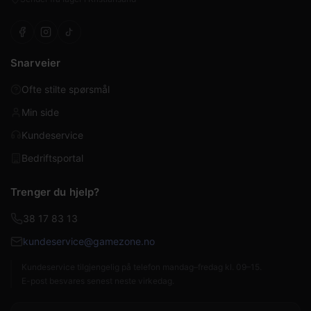
Snarveier
Ofte stilte spørsmål
Min side
Kundeservice
Bedriftsportal
Trenger du hjelp?
38 17 83 13
kundeservice@gamezone.no
Kundeservice tilgjengelig på telefon mandag–fredag kl. 09–15.
E-post besvares senest neste virkedag.