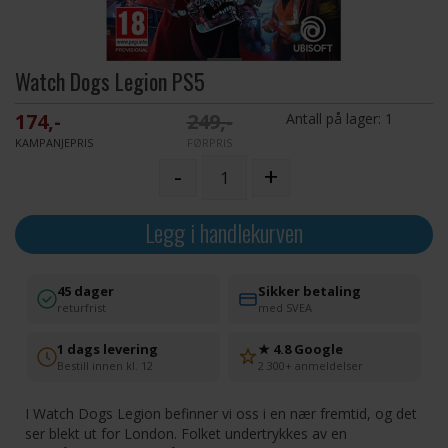
Watch Dogs Legion PS5
174,-
249,-
Antall på lager:
1
KAMPANJEPRIS
FØRPRIS
-
+
Legg i handlekurven
45 dager
Sikker betaling
returfrist
med SVEA
1 dags levering
★ 4.8 Google
Bestill innen kl. 12
2 300+ anmeldelser
I Watch Dogs Legion befinner vi oss i en nær fremtid, og det
ser blekt ut for London. Folket undertrykkes av en