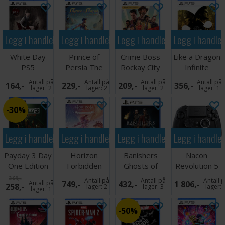
Legg i handlekurven
Legg i handlekurven
Legg i handlekurven
Legg i handle
White Day
Prince of
Crime Boss
Like a Dragon
PS5
Persia The
Rockay City
Infinite
Lost Crown
PS5
Wealth PS5
Antall på
Antall på
Antall på
Antall på
164,-
229,-
209,-
356,-
PS5
lager:
2
lager:
2
lager:
2
lager:
1
30%
Legg i handlekurven
Legg i handlekurven
Legg i handlekurven
Legg i handle
Payday 3 Day
Horizon
Banishers
Nacon
One Edition
Forbidden
Ghosts of
Revolution 5
PS5
West
New Eden
Pro Controller
369,-
Antall på
Antall på
Antall 
Antall på
749,-
432,-
1 806,-
258,-
Complete Ed
PS5
Black
lager:
2
lager:
3
lager:
lager:
1
PS5
50%