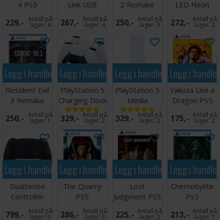
4 PS5
Link USB
2 Remake
LED Neon
Eye – og prøv deg på sideaktiviteter som boksing uten
Adapter
PS5
Light - 30 cm
hansker, freestyle-fotball, illegale leveringskontrakter
Antall på
Antall på
Antall på
Antall på
229,-
267,-
250,-
272,-
og gatekunst.
PS5/PC
lager:
4
lager:
4
lager:
3
lager:
2
SPILL PÅ LAG MED VENNER:
Ta teamet ditt på nett,
og slå deg sammen med inntil tre venner for å utforske
spilluniverset sammen og prøve dere på helt nye
samarbeidsoppdrag og utfordrende end-game-innhold.
Legg i handlekurven
Legg i handlekurven
Legg i handlekurven
Legg i handle
Motta jevnlige gratisoppdateringer som gir spillet nye
onlinemoduser, belønninger og tematiserte hendelser.
Resident Evil
PlayStation 5
PlayStation 5
Yakuza Like a
3 Remake
Charging Dock
Media
Dragon PS5
Utgivelsesdato: 24
. november 2020
PS5
PS5
Remote PS5
Antall på
Antall på
Antall på
Antall på
250,-
329,-
329,-
175,-
lager:
1
lager:
2
lager:
2
lager:
2
Legg i handlekurven
Legg i handlekurven
Legg i handlekurven
Legg i handle
DualSense
The Quarry
Lost
Chernobylite
Controller
PS5
Judgment PS5
PS5
Midnight Black
Antall på
Antall på
Antall på
Antall på
799,-
286,-
225,-
213,-
PS5
lager:
9
lager:
3
lager:
2
lager:
1