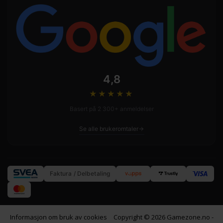
4,8
★★★★
★
Basert på 2 300+ anmeldelser
Se alle brukeromtaler
Faktura / Delbetaling
Informasjon om bruk av cookies
Copyright © 2026 Gamezone.no -