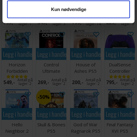
Saros PS5
Marvel
DualSense
Resident Evil
Kun nødvendige
Spider-Man
Controller
8 Village PS5
Miles Morales
White PS5
Antall på
Antall på
Antall på
Antall på
799,-
349,-
799,-
229,-
PS5
lager:
1
lager:
3
lager:
14
lager:
3
Legg i handlekurven
Legg i handlekurven
Legg i handlekurven
Legg i handle
Horizon
Control
House of
DualSense
Forbidden
Ultimate
Ashes PS5
Controller
West PS5
Edition PS5
Galactic
Antall på
Antall på
Antall på
Antall på
549,-
269,-
200,-
795,-
Purple PS5
lager:
2
lager:
2
lager:
2
lager:
2
50%
Legg i handlekurven
Legg i handlekurven
Legg i handlekurven
Legg i handle
Hello
Skull & Bones
God of War
Final Fantasy
Neighbor 2
PS5
Ragnarok PS5
XVI PS5