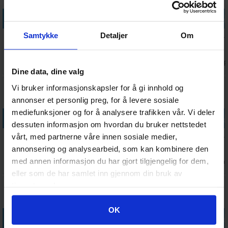
Legg i handlekurven
Legg i handlekurven
Legg i handlekurven
Legg i handle
Samtykke
Detaljer
Om
Sniper Elite
7 Days to Die
Tormented
Borderlands 4
Resistance
Console
Souls 2 PS5
Super Deluxe
PS5
Edition PS5
Edition PS5
Ventes inn
Antall på
Antall på
Antall 
509,-
425,-
319,-
1 542,-
27.08.2026
lager:
2
lager:
3
lager:
Dine data, dine valg
Vi bruker informasjonskapsler for å gi innhold og
annonser et personlig preg, for å levere sosiale
mediefunksjoner og for å analysere trafikken vår. Vi deler
Legg i handlekurven
Legg i handlekurven
Legg i handlekurven
Legg i handle
dessuten informasjon om hvordan du bruker nettstedet
Deliver At All
Silent Hill f
Fatal Frame II
Borderlands 4
vårt, med partnerne våre innen sosiale medier,
Costs PS5
PS5
Remake PS5
PS5
annonsering og analysearbeid, som kan kombinere den
med annen informasjon du har gjort tilgjengelig for dem,
Ventes inn
Ventes inn
Antall på
Antall på
327,-
799,-
567,-
669,-
18.08.2026
18.08.2026
lager:
2
lager:
1
eller som de har samlet inn gjennom din bruk av
tjenestene deres.
Googles retningslinjer for personvern
OK
Legg i handlekurven
Legg i handlekurven
Legg i handlekurven
Legg i handle