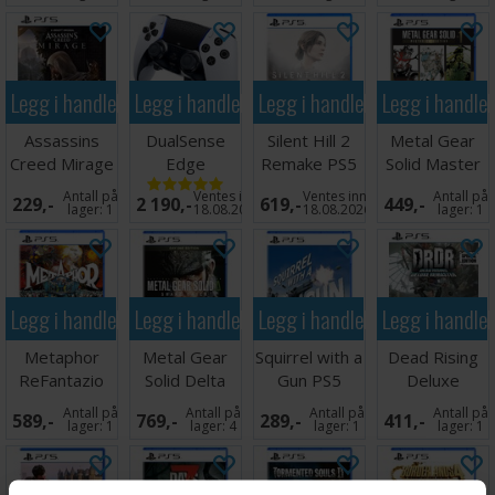
Legg i handlekurven
Legg i handlekurven
Legg i handlekurven
Legg i handle
Assassins
DualSense
Silent Hill 2
Metal Gear
Creed Mirage
Edge
Remake PS5
Solid Master
PS5
Controller PS5
Coll V1 PS5
Antall på
Ventes inn
Ventes inn
Antall på
229,-
2 190,-
619,-
449,-
lager:
1
18.08.2026
18.08.2026
lager:
1
Legg i handlekurven
Legg i handlekurven
Legg i handlekurven
Legg i handle
Metaphor
Metal Gear
Squirrel with a
Dead Rising
ReFantazio
Solid Delta
Gun PS5
Deluxe
PS5
PS5
Remastered
Antall på
Antall på
Antall på
Antall på
589,-
769,-
289,-
411,-
PS5
lager:
1
lager:
4
lager:
1
lager:
1