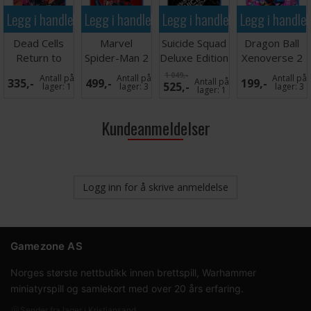
Legg i handlekurven
Legg i handlekurven
Legg i handlekurven
Legg i handle
Dead Cells
Marvel
Suicide Squad
Dragon Ball
Return to
Spider-Man 2
Deluxe Edition
Xenoverse 2
Castlevania
PS5
PS5
PS5
1 049,-
Antall på
Antall på
Antall på
335,-
499,-
Antall på
199,-
525,-
PS5
lager:
1
lager:
3
lager:
3
lager:
1
Kundeanmeldelser
Logg inn for å skrive anmeldelse
Gamezone AS
Norges største nettbutikk innen brettspill, Warhammer
miniatyrspill og samlekort med over 20 års erfaring.
Sender fra lager i Kristiansand