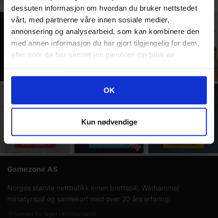
Play
dessuten informasjon om hvordan du bruker nettstedet
Display
vårt, med partnerne våre innen sosiale medier,
annonsering og analysearbeid, som kan kombinere den
med annen informasjon du har gjort tilgjengelig for dem,
eller som de har samlet inn gjennom din bruk av
tjenestene deres.
Googles retningslinjer for personvern
OK
Kun nødvendige
Gamezone AS
Norges største nettbutikk innen brettspill, Warhammer
miniatyrspill og samlekort med over 20 års erfaring.
Sender fra lager i Kristiansand