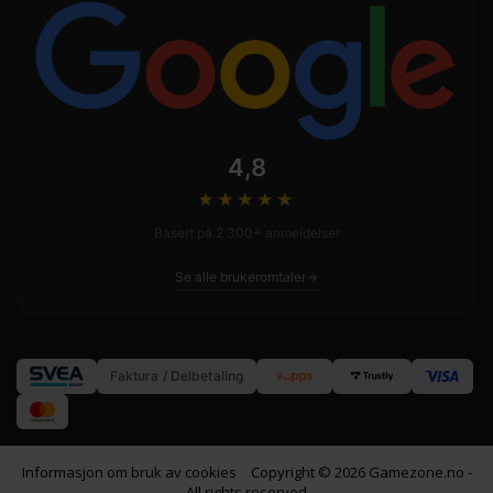
4,8
★★★★
★
Basert på 2 300+ anmeldelser
Se alle brukeromtaler
Faktura / Delbetaling
Informasjon om bruk av cookies
Copyright © 2026 Gamezone.no -
All rights reserved