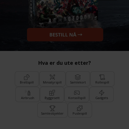
Hva er du ute etter?
Brettspill
Miniatyrspill
Samlekort
Rollespill
Airbrush
Byggesett
Konsollspill
Gadgets
Samleobjekter
Puslespill