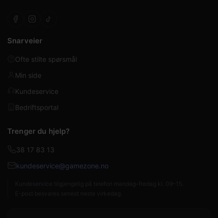
Snarveier
Ofte stilte spørsmål
Min side
Kundeservice
Bedriftsportal
Trenger du hjelp?
38 17 83 13
kundeservice@gamezone.no
Kundeservice tilgjengelig på telefon mandag–fredag kl. 09–15.
E-post besvares senest neste virkedag.