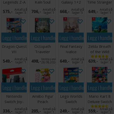
Legends Z-A
Kain Soul
Galaxy 1+2
Time Stranger
Switch
Reaver 1+2
Switch
Switch
Antall på
Antall på
Antall på
Antall på
575,-
706,-
668,-
649,-
Switch
lager:
5
lager:
1
lager:
5
lager:
1
Legg i handlekurven
Legg i handlekurven
Legg i handlekurven
Legg i handle
Dragon Quest
Octopath
Final Fantasy
Zelda Breath
VII
Traveler
Ivalice
of the Wild
Reimagined
ZERO Switch
Chronicles
Switch
Antall på
Ventes inn
Antall på
Antall på
549,-
498,-
649,-
639,-
Switch
Switch
lager:
1
28.08.2026
lager:
3
lager:
3
Legg i handlekurven
Legg i handlekurven
Legg i handlekurven
Legg i handle
Nintendo
Amiibo Figur
Lego Worlds
Mario Kart 8
Switch Joy-
Peach
Switch
Deluxe Switch
Con Charging
Antall på
Antall på
Antall på
Antall på
336,-
205,-
249,-
559,-
Grip
lager:
1
lager:
1
lager:
3
lager:
3