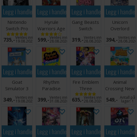
Legg i handlekurven
Legg i handlekurven
Legg i handlekurven
Legg i handle
Nintendo
Hyrule
Gang Beasts
Unicorn
Switch Pro
Warriors Age
Switch
Overlord
Controller
of Calamity
Switch
Ventes inn
Ventes inn
Ventes inn
Ventes inn
735,-
599,-
319,-
394,-
Switch
19.08.2026
28.08.2026
28.08.2026
28.08.202
Legg i handlekurven
Legg i handlekurven
Legg i handlekurven
Legg i handle
Goat
Rhythm
Fire Emblem
Animal
Simulator 3
Paradise
Three
Crossing New
Switch
Groove
Houses
Horizons
Ventes inn
Ventes inn
Ventes inn
Antall på
349,-
399,-
635,-
549,-
Switch
Switch
Switch
19.08.2026
31.08.2026
28.08.2026
lager:
1
Legg i handlekurven
Legg i handlekurven
Legg i handlekurven
Legg i handle