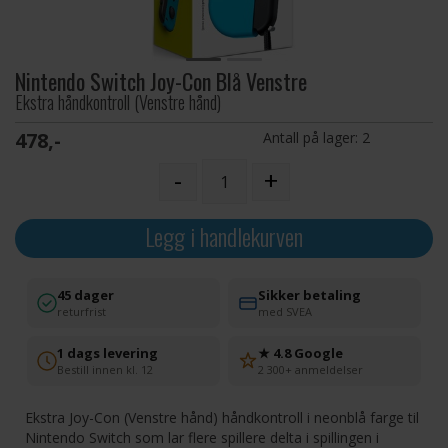
Nintendo Switch Joy-Con Blå Venstre
Ekstra håndkontroll (Venstre hånd)
478,-
Antall på lager:
2
-
+
Legg i handlekurven
45 dager
Sikker betaling
returfrist
med SVEA
1 dags levering
★ 4.8 Google
Bestill innen kl. 12
2 300+ anmeldelser
Ekstra Joy-Con (Venstre hånd) håndkontroll i neonblå farge til
Nintendo Switch som lar flere spillere delta i spillingen i