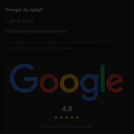
Trenger du hjelp?
38 17 83 13
kundeservice@gamezone.no
Kundeservice tilgjengelig på telefon mandag–fredag kl. 09–15.
E-post besvares senest neste virkedag.
4,8
★★★★
★
Basert på 2 300+ anmeldelser