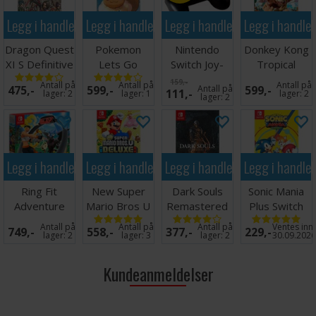
Legg i handlekurven
Legg i handlekurven
Legg i handlekurven
Legg i handle
Dragon Quest
Pokemon
Nintendo
Donkey Kong
XI S Definitive
Lets Go
Switch Joy-
Tropical
Ed Switch
Eevee Switch
Con Controller
Freeze Switch
159,-
Antall på
Antall på
Antall på
475,-
599,-
Antall på
599,-
111,-
Grip
lager:
2
lager:
1
lager:
2
lager:
2
Legg i handlekurven
Legg i handlekurven
Legg i handlekurven
Legg i handle
Ring Fit
New Super
Dark Souls
Sonic Mania
Adventure
Mario Bros U
Remastered
Plus Switch
Switch
Deluxe Switch
Switch
Antall på
Antall på
Antall på
Ventes inn
749,-
558,-
377,-
229,-
lager:
2
lager:
3
lager:
2
30.09.202
Kundeanmeldelser