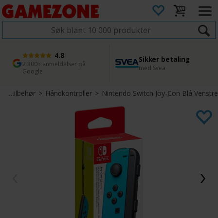
4.8
Sikker betaling
1 dags levering
45 dager returfrist
2 300+ anmeldelser på
med Svea
Bestill innen kl. 12
Enkel retur
Google
Switch Tilbehør
>
Håndkontroller
>
Nintendo Switch Joy-Con Blå Venstre