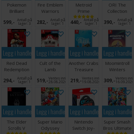
Pokemon
Fire Emblem
Metroid
ORI The
Brilliant
Warriors
Prime
Collection
Diamond
Three Hopes
Remastered
Switch
Antall på
Antall på
Antall på
Antall på
599,-
282,-
440,-
390,-
Switch
Switch
Switch
lager:
3
lager:
1
lager:
1
lager:
1
Legg i handlekurven
Legg i handlekurven
Legg i handlekurven
Legg i handle
Red Dead
Cult of the
Another Crabs
Moomintroll
Redemption
Lamb
Treasure
Winters
Switch
Definitive Ed
Switch
Warmth
Antall på
Ventes inn
Ventes inn
Ventes inn
294,-
519,-
219,-
309,-
Switch
Switch
lager:
1
28.08.2026
19.08.2026
16.09.202
Legg i handlekurven
Legg i handlekurven
Legg i handlekurven
Legg i handle
The Elder
Super Mario
Nintendo
Super Smash
Scrolls V
Odyssey
Switch Joy-
Bros Ultimate