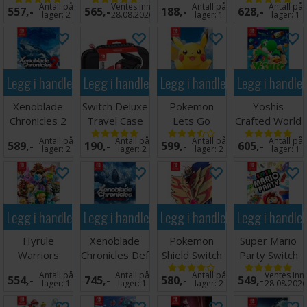
Skyrim SE
Switch
Con Wheel (2
Switch
Antall på
Ventes inn
Antall på
Antall på
557,-
565,-
188,-
628,-
Switch
stk)
lager:
2
28.08.2026
lager:
1
lager:
1
Legg i handlekurven
Legg i handlekurven
Legg i handlekurven
Legg i handle
Xenoblade
Switch Deluxe
Pokemon
Yoshis
Chronicles 2
Travel Case
Lets Go
Crafted World
Switch
Black
Pikachu Switch
Switch
Antall på
Antall på
Antall på
Antall på
589,-
190,-
599,-
605,-
lager:
2
lager:
2
lager:
2
lager:
1
Legg i handlekurven
Legg i handlekurven
Legg i handlekurven
Legg i handle
Hyrule
Xenoblade
Pokemon
Super Mario
Warriors
Chronicles Def
Shield Switch
Party Switch
Definitive Ed
Ed Switch
Antall på
Antall på
Antall på
Ventes inn
554,-
745,-
580,-
549,-
Switch
lager:
1
lager:
1
lager:
2
28.08.202