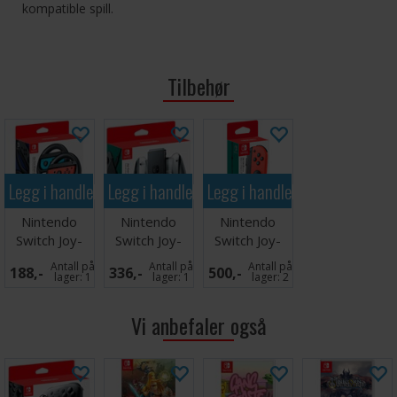
kompatible spill.
Tilbehør
Legg i handlekurven
Legg i handlekurven
Legg i handlekurven
Nintendo
Nintendo
Nintendo
Switch Joy-
Switch Joy-
Switch Joy-
Con Wheel (2
Con Charging
Con Rød
Antall på
Antall på
Antall på
188,-
336,-
500,-
stk)
Grip
Høyre
lager:
1
lager:
1
lager:
2
Vi anbefaler også