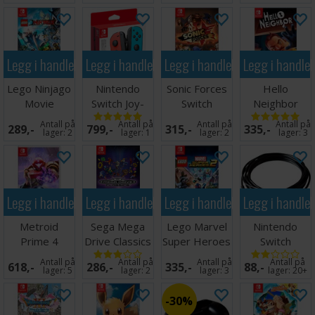
Legg i handlekurven
Legg i handlekurven
Legg i handlekurven
Legg i handle
Lego Ninjago
Nintendo
Sonic Forces
Hello
Movie
Switch Joy-
Switch
Neighbor
Videogame
Con Kontroll
Switch
Antall på
Antall på
Antall på
Antall på
289,-
799,-
315,-
335,-
Switch
Blå/Rød
lager:
2
lager:
1
lager:
2
lager:
3
Legg i handlekurven
Legg i handlekurven
Legg i handlekurven
Legg i handle
Metroid
Sega Mega
Lego Marvel
Nintendo
Prime 4
Drive Classics
Super Heroes
Switch
Beyond
Switch
2 Switch
Ladekabel - 3
Antall på
Antall på
Antall på
Antall på
618,-
286,-
335,-
88,-
Switch
meter
lager:
5
lager:
2
lager:
3
lager:
20+
30%