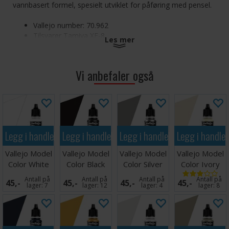
vannbasert formel, spesielt utviklet for påføring med pensel.
Vallejo number: 70.962
Tilsvarer Tamiya XF-8
Les mer
Vallejo Model Color Acrylic-Colors Flat Blue
Vi anbefaler også
Legg i handlekurven
Legg i handlekurven
Legg i handlekurven
Legg i handle
Vallejo Model
Vallejo Model
Vallejo Model
Vallejo Model
Color White
Color Black
Color Silver
Color Ivory
17ml
Antall på
Antall på
Antall på
Antall på
45,-
45,-
45,-
45,-
lager:
7
lager:
12
lager:
4
lager:
8