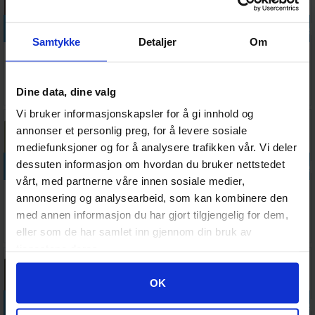
Legg i handlekurven
Legg i handlekurven
Legg i handlekurven
Legg i handle
Samtykke
Detaljer
Om
Vallejo Model
Vallejo Model
Vallejo Model
Vallejo Model
Color Smoke
Color Basalt
Color Grey
Color Blue
Ink
Grey 17ml
Blue - 17ml
Green
Antall på
Antall på
Antall på
Antall på
Dine data, dine valg
45,-
45,-
45,-
45,-
lager:
2
lager:
5
lager:
3
lager:
12
Vi bruker informasjonskapsler for å gi innhold og
annonser et personlig preg, for å levere sosiale
mediefunksjoner og for å analysere trafikken vår. Vi deler
Legg i handlekurven
Legg i handlekurven
Legg i handlekurven
Legg i handle
dessuten informasjon om hvordan du bruker nettstedet
vårt, med partnerne våre innen sosiale medier,
Vallejo Model
Vallejo Model
Vallejo Model
Vallejo Model
annonsering og analysearbeid, som kan kombinere den
Color Pastel
Color Pink
Color Green
Color
med annen informasjon du har gjort tilgjengelig for dem,
Green 17ml
17ml
Ochre 17ml
Intermediate
Antall på
Antall på
Antall på
Ventes inn
45,-
45,-
45,-
45,-
eller som de har samlet inn gjennom din bruk av
Green
lager:
1
lager:
5
lager:
3
25.08.2026
tjenestene deres.
Googles retningslinjer for personvern
OK
Legg i handlekurven
Legg i handlekurven
Legg i handlekurven
Legg i handle