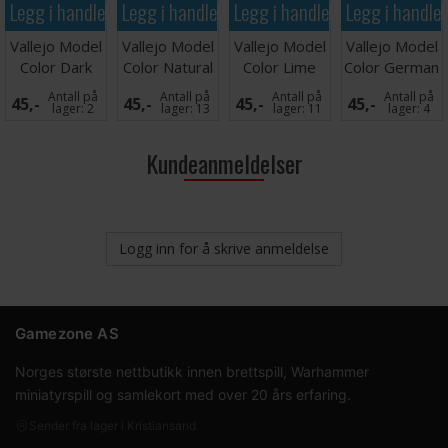
Legg i handlekurven
Legg i handlekurven
Legg i handlekurven
Legg i handle
Vallejo Model
Vallejo Model
Vallejo Model
Vallejo Model
Color Dark
Color Natural
Color Lime
Color German
Purple
Steel 17ml
Green
Tank Crew
Antall på
Antall på
Antall på
Antall på
45,-
45,-
45,-
45,-
lager:
2
lager:
13
lager:
11
lager:
4
Kundeanmeldelser
Logg inn for å skrive anmeldelse
Gamezone AS
Norges største nettbutikk innen brettspill, Warhammer
miniatyrspill og samlekort med over 20 års erfaring.
Sender fra lager i Kristiansand