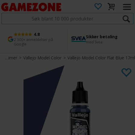
4.8
Sikker betaling
1 dags levering
45 dager returfrist
2 300+ anmeldelser på
med Svea
Bestill innen kl. 12
Enkel retur
Google
Maling & Primer
>
Vallejo Model Color
>
Vallejo Model Color Flat Blue 17ml