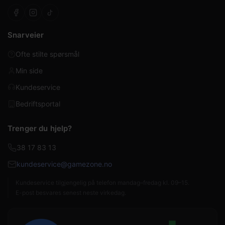
Snarveier
Ofte stilte spørsmål
Min side
Kundeservice
Bedriftsportal
Trenger du hjelp?
38 17 83 13
kundeservice@gamezone.no
Kundeservice tilgjengelig på telefon mandag–fredag kl. 09–15.
E-post besvares senest neste virkedag.