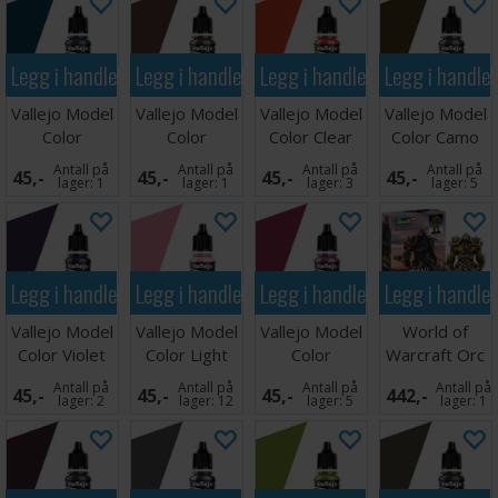
Legg i handlekurven
Legg i handlekurven
Legg i handlekurven
Legg i handle
Vallejo Model
Vallejo Model
Vallejo Model
Vallejo Model
Color
Color
Color Clear
Color Camo
Turquoise
Chestnut
Orange 17ml
Middle Brown
Antall på
Antall på
Antall på
Antall på
45,-
45,-
45,-
45,-
17ml
Brown
lager:
1
lager:
1
lager:
3
lager:
5
Legg i handlekurven
Legg i handlekurven
Legg i handlekurven
Legg i handle
Vallejo Model
Vallejo Model
Vallejo Model
World of
Color Violet
Color Light
Color
Warcraft Orc
17ml
Pink
Magenta
Thrall
Antall på
Antall på
Antall på
Antall på
45,-
45,-
45,-
442,-
lager:
2
lager:
12
lager:
5
lager:
1