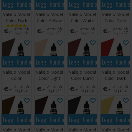
Legg i handlekurven
Legg i handlekurven
Legg i handlekurven
Legg i handle
Vallejo Model
Vallejo Model
Vallejo Model
Vallejo Model
Color Dark
Color Yellow
Color White
Color Deck
Sea Blue 17ml
Ochre 17ml
Grey 17ml
Tan 17ml
Antall på
Antall på
Antall på
Antall på
45,-
45,-
45,-
45,-
lager:
8
lager:
11
lager:
4
lager:
17
Legg i handlekurven
Legg i handlekurven
Legg i handlekurven
Legg i handle
Vallejo Model
Vallejo Model
Vallejo Model
Vallejo Model
Color
Color Light
Color Burnt
Color Dark
Chocolate
Flesh 17ml
Red 17ml
Vermilion
Antall på
Antall på
Antall på
Antall på
45,-
45,-
45,-
45,-
Brown
17ml
lager:
3
lager:
11
lager:
8
lager:
3
Legg i handlekurven
Legg i handlekurven
Legg i handlekurven
Legg i handle
Vallejo Model
Vallejo Model
Vallejo Model
Vallejo Model