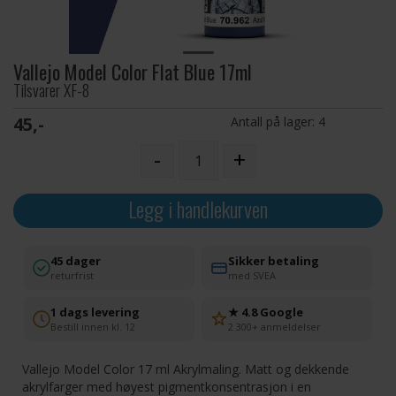
Vallejo Model Color Flat Blue 17ml
Tilsvarer XF-8
45,-
Antall på lager:
4
-
+
Legg i handlekurven
45 dager
Sikker betaling
returfrist
med SVEA
1 dags levering
★ 4.8 Google
Bestill innen kl. 12
2 300+ anmeldelser
Vallejo Model Color 17 ml Akrylmaling. Matt og dekkende
akrylfarger med høyest pigmentkonsentrasjon i en