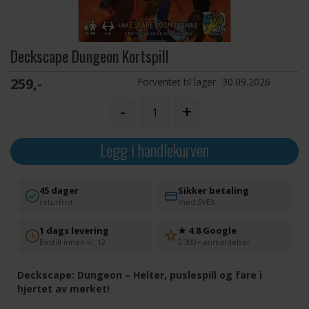
Deckscape Dungeon Kortspill
259,-
Forventet til lager
30.09.2026
-
+
Legg i handlekurven
45 dager
Sikker betaling
returfrist
med SVEA
1 dags levering
★ 4.8 Google
Bestill innen kl. 12
2 300+ anmeldelser
Deckscape: Dungeon – Helter, puslespill og fare i
hjertet av mørket!