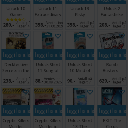
eller lag som liker å løse gåter.
Unlock 10
Unlock 11
Unlock 13
Unlock 2
Game
Extraordinary
Risky
Fantastiske
Deckscape: Dungeon er et episk eventyr i en kompakt eske –
Adventures
Adventures
Adventures
Eventyr -
vil heltene dine få tak i Dragon Eyes, eller vil de gå tapt i
Antall på
Ventes inn
Antall på
Antall på
280,-
358,-
358,-
208,-
Brettspill
Brettspill
Norsk
lager:
4
31.08.2026
lager:
12
lager:
2
mørket for alltid?
Antall spillere: 1-6
Alder: 12+
Spilletid: 60 minutter
Legg i handlekurven
Legg i handlekurven
Legg i handlekurven
Legg i handle
Språk: Engelsk
Decktective
Unlock Short
Unlock Short
Bomb
Secrets in the
11 Song of
10 Mind of
Busters -
Sand
the Sea Spray
Sherlock
SVENSK
Antall på
Ventes inn
Antall på
Antall på
238,-
88,-
90,-
629,-
Holmes
lager:
2
30.09.2026
lager:
7
lager:
1
Legg i handlekurven
Legg i handlekurven
Legg i handlekurven
Legg i handle
Cryptic Killers
Cryptic Killers
Unlock Short
EXIT The
Murder
Murder in
13 The
Circus