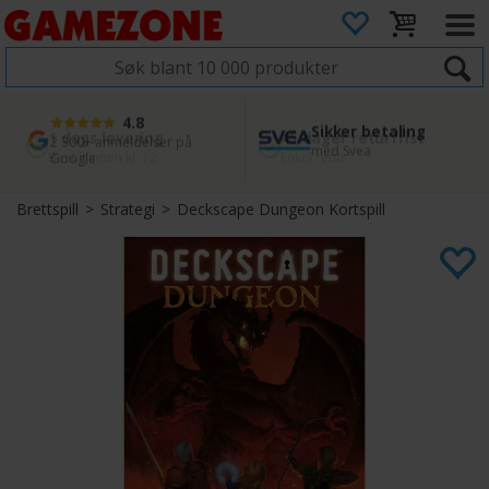
4.8
Sikker betaling
1 dags levering
45 dager returfrist
2 300+ anmeldelser på
med Svea
Bestill innen kl. 12
Enkel retur
Google
Brettspill
>
Strategi
>
Deckscape Dungeon Kortspill