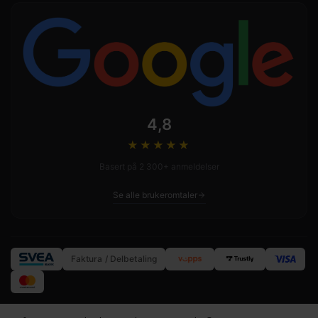
4,8
★★★★
★
Basert på 2 300+ anmeldelser
Se alle brukeromtaler
Faktura / Delbetaling