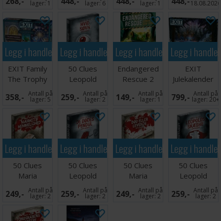
268,-
448,-
448,-
448,-
Mortimer
lager:
1
lager:
6
lager:
1
18.08.202
Legg i handlekurven
Legg i handlekurven
Legg i handlekurven
Legg i handle
EXIT Family
50 Clues
Endangered
EXIT
The Trophy
Leopold
Rescue 2
Julekalender
Heist
Trilogien Del
Kortspill
Julens Magi -
Antall på
Antall på
Antall på
Antall på
358,-
259,-
149,-
799,-
Brettspill
2 - DANSK
SVENSK
lager:
5
lager:
2
lager:
1
lager:
20+
Legg i handlekurven
Legg i handlekurven
Legg i handlekurven
Legg i handle
50 Clues
50 Clues
50 Clues
50 Clues
Maria
Leopold
Maria
Leopold
Trilogien Del
Trilogien Del
Trilogien Del
Trilogien Del
Antall på
Antall på
Antall på
Antall på
249,-
259,-
249,-
259,-
2 - DANSK
1 - DANSK
1 - DANSK
3 - DANSK
lager:
2
lager:
2
lager:
2
lager:
2