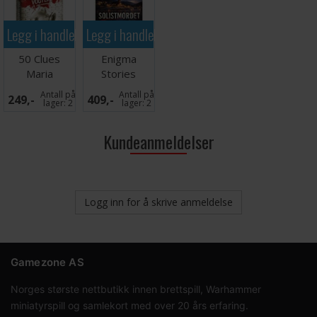
Legg i handlekurven
Legg i handlekurven
50 Clues
Enigma
Maria
Stories
Trilogien Del
Solistmordet -
Antall på
Antall på
249,-
409,-
3 - DANSK
SVENSK
lager:
2
lager:
2
Kundeanmeldelser
Logg inn for å skrive anmeldelse
Gamezone AS
Norges største nettbutikk innen brettspill, Warhammer
miniatyrspill og samlekort med over 20 års erfaring.