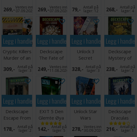
Merivale
Miami
Ascent
Mystery
Ventes inn
Ventes inn
Antall på
Antall på
269,-
269,-
79,-
268,-
Manor
Kortspill
Brettspill
07.09.2026
07.09.2026
lager:
12
lager:
4
Legg i handlekurven
Legg i handlekurven
Legg i handlekurven
Legg i handle
Cryptic Killers
Deckscape
Unlock 3
Deckscape
Murder of an
The Fate of
Secret
Mystery of
MVP
London
Adventures
Eldorado
Antall på
Ventes inn
Antall på
Antall på
309,-
249,-
328,-
238,-
Kortspill
Kortspill
Kortspill
lager:
3
11.08.2026
lager:
3
lager:
2
Legg i handlekurven
Legg i handlekurven
Legg i handlekurven
Legg i handle
Deckscape
EXIT 5 Den
Unlock Star
Deckscape
Escape From
Glemte Øya
Wars
Draculas
Alcatraz
Brettspill
Brettspill
Castle
Antall på
Antall på
Ventes inn
Antall på
178,-
142,-
278,-
216,-
Kortspill
Kortspill
lager:
2
lager:
5
30.09.2026
lager:
1