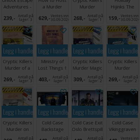
Adventures -
a Murder
Murder
Hijinks The
SVENSK
Brettspill
Marine
Leprechaun
Antall på
Ventes inn
Antall på
Ventes inn
239,-
629,-
268,-
159,-
Biologist
Larceny
lager:
3
30.09.2026
lager:
1
30.09.202
Legg i handlekurven
Legg i handlekurven
Legg i handlekurven
Legg i handle
Cryptic Killers
Ministry of
Cryptic Killers
Cryptic Killers
Murder of a
Lost Things 1
Murder Magic
Murder
Musician
Brettspill
Mirror
MediLuck
Antall på
Antall på
Antall på
Antall på
269,-
403,-
309,-
269,-
Medicine
lager:
3
lager:
1
lager:
2
lager:
2
Legg i handlekurven
Legg i handlekurven
Legg i handlekurven
Legg i handle
Cryptic Killers
Cold Case
Cold Case Exit
Cold Case
Murder on
Backstage
Oslo Brettspill
Vikinggraven
Mount
Brettspill
Brettspill
Antall på
Antall på
Antall på
Ventes inn