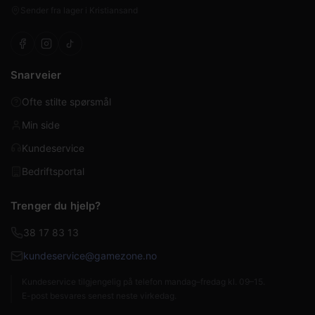
Sender fra lager i Kristiansand
Snarveier
Ofte stilte spørsmål
Min side
Kundeservice
Bedriftsportal
Trenger du hjelp?
38 17 83 13
kundeservice@gamezone.no
Kundeservice tilgjengelig på telefon mandag–fredag kl. 09–15.
E-post besvares senest neste virkedag.