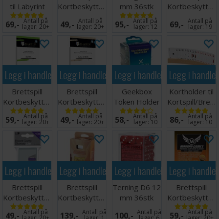
til Labyrint
Kortbeskyttere
mm 36stk
Kortbeskytter
50 stk 44x68
Elfenben/Sort
50 stk
Antall på
Antall på
Antall på
Antall på
69,-
49,-
95,-
69,-
63.5x88
lager:
20+
lager:
20+
lager:
12
lager:
19
Legg i handlekurven
Legg i handlekurven
Legg i handlekurven
Legg i handle
Brettspill
Brettspill
Geekbox
Kortholder til
Kortbeskyttere
Kortbeskyttere
Token Holder
Kortspill/Bretts
55 stk
55 stk
Regular - 3
33cm
Antall på
Antall på
Antall på
Antall på
59,-
49,-
58,-
86,-
70x120
80x120
stk
lager:
20+
lager:
20+
lager:
10
lager:
10
Legg i handlekurven
Legg i handlekurven
Legg i handlekurven
Legg i handle
Brettspill
Brettspill
Terning D6 12
Brettspill
Kortbeskyttere
Kortbeskyttere
mm 36stk
Kortbeskytter
x100
100 stk
Rød/Hvit
50 stk 54x80
Antall på
Antall på
Antall på
Antall på
49,-
139,-
100,-
59,-
44x68mm
70x120
lager:
20+
lager:
1
lager:
6
lager:
20+