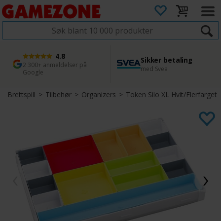
4.8
Sikker betaling
1 dags levering
45 dager returfrist
2 300+ anmeldelser på
med Svea
Bestill innen kl. 12
Enkel retur
Google
Brettspill
>
Tilbehør
>
Organizers
>
Token Silo XL Hvit/Flerfarget