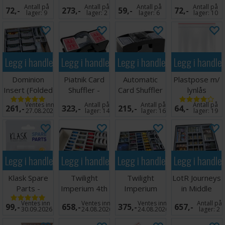
(Fra Folded
90stk
Antall på
Antall på
Antall på
Antall på
72,-
273,-
59,-
72,-
Space)
81x122mm
lager:
9
lager:
2
lager:
6
lager:
10
Legg i handlekurven
Legg i handlekurven
Legg i handlekurven
Legg i handle
Dominion
Piatnik Card
Automatic
Plastpose m/
Insert (Folded
Shuffler -
Card Shuffler
lynlås
Space)
Manuell
5,5x6,5cm -
Ventes inn
Antall på
Antall på
Antall på
261,-
323,-
215,-
64,-
100stk
27.08.2026
lager:
14
lager:
16
lager:
19
Legg i handlekurven
Legg i handlekurven
Legg i handlekurven
Legg i handle
Klask Spare
Twilight
Twilight
LotR Journeys
Parts -
Imperium 4th
Imperium
in Middle
Reservedeler
Ed. Insert
Prophecy
Earth Insert
Ventes inn
Ventes inn
Ventes inn
Antall på
99,-
658,-
375,-
657,-
Kings Insert
30.09.2026
24.08.2026
24.08.2026
lager:
2