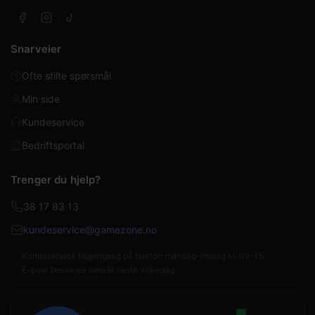
Snarveier
Ofte stilte spørsmål
Min side
Kundeservice
Bedriftsportal
Trenger du hjelp?
38 17 83 13
kundeservice@gamezone.no
Kundeservice tilgjengelig på telefon mandag–fredag kl. 09–15.
E-post besvares senest neste virkedag.