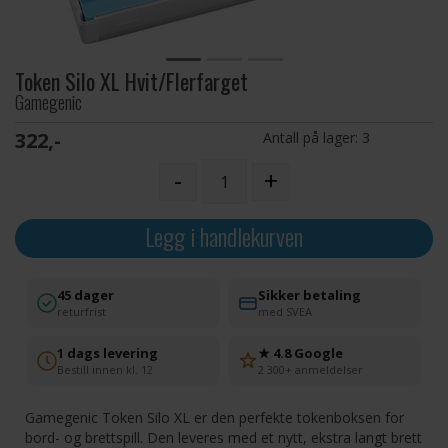
Token Silo XL Hvit/Flerfarget
Gamegenic
322,-
Antall på lager:
3
-
+
Legg i handlekurven
45 dager
Sikker betaling
returfrist
med SVEA
1 dags levering
★ 4.8 Google
Bestill innen kl. 12
2 300+ anmeldelser
Gamegenic Token Silo XL er den perfekte tokenboksen for
bord- og brettspill. Den leveres med et nytt, ekstra langt brett