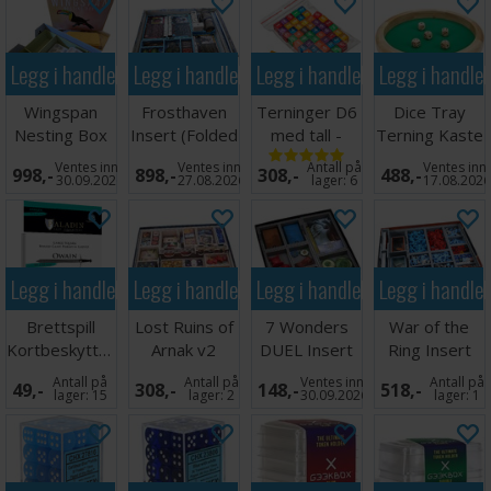
Legg i handlekurven
Legg i handlekurven
Legg i handlekurven
Legg i handle
Wingspan
Frosthaven
Terninger D6
Dice Tray
Nesting Box
Insert (Folded
med tall -
Terning Kaste
Space)
50stk
Brett 40cm
Ventes inn
Ventes inn
Antall på
Ventes inn
998,-
898,-
308,-
488,-
assortert
30.09.2026
27.08.2026
lager:
6
17.08.202
Legg i handlekurven
Legg i handlekurven
Legg i handlekurven
Legg i handle
Brettspill
Lost Ruins of
7 Wonders
War of the
Kortbeskyttere
Arnak v2
DUEL Insert
Ring Insert
55 stk 80x80
Insert
V2
Antall på
Antall på
Ventes inn
Antall på
49,-
308,-
148,-
518,-
lager:
15
lager:
2
30.09.2026
lager:
1