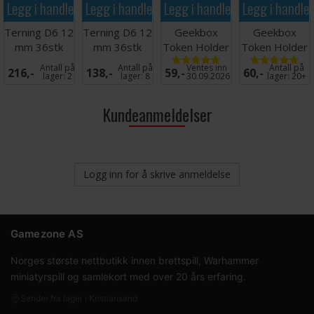
Legg i handlekurven
Legg i handlekurven
Legg i handlekurven
Legg i handle
Terning D6 12
Terning D6 12
Geekbox
Geekbox
mm 36stk
mm 36stk
Token Holder
Token Holder
Blå/hvit
Blue/White
Slim - 4 stk
Double - 2 stk
Antall på
Antall på
Ventes inn
Antall på
216,-
138,-
59,-
60,-
Frosted
lager:
2
lager:
8
30.09.2026
lager:
20+
Kundeanmeldelser
Logg inn for å skrive anmeldelse
Gamezone AS
Norges største nettbutikk innen brettspill, Warhammer
miniatyrspill og samlekort med over 20 års erfaring.
Sender fra lager i Kristiansand