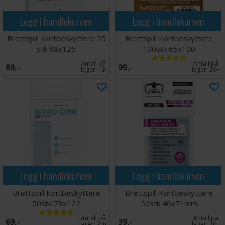
Legg i handlekurven
Legg i handlekurven
Brettspill Kortbeskyttere 55
Brettspill Kortbeskyttere
stk 88x126
100stk 65x100
Antall på
Antall på
89,-
99,-
lager:
13
lager:
20+
Legg i handlekurven
Legg i handlekurven
Brettspill Kortbeskyttere
Brettspill Kortbeskyttere
50stk 73x122
50stk 46x71mm
Antall på
Antall på
69,-
39,-
lager:
20+
lager:
20+