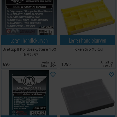
Legg i handlekurven
Legg i handlekurven
Brettspill Kortbeskyttere 100
Token Silo XL Gul
stk 57x57
Antall på
Antall på
69,-
178,-
lager:
20+
lager:
1