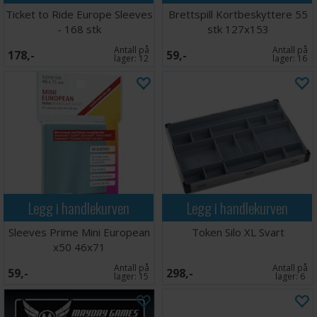
Ticket to Ride Europe Sleeves
Brettspill Kortbeskyttere 55
- 168 stk
stk 127x153
Antall på
Antall på
178,-
59,-
lager:
12
lager:
16
Legg i handlekurven
Legg i handlekurven
Sleeves Prime Mini European
Token Silo XL Svart
x50 46x71
Antall på
Antall på
59,-
298,-
lager:
15
lager:
6