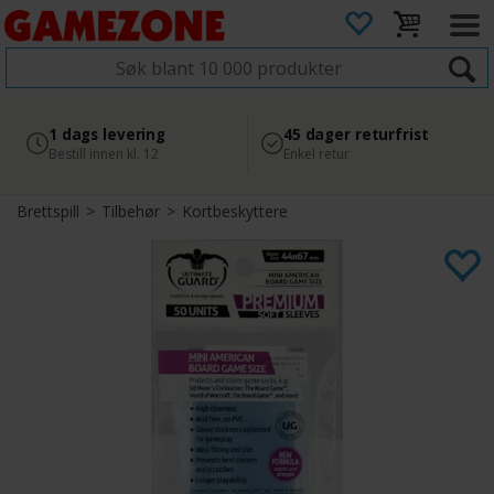
4.8
Sikker betaling
1 dags levering
45 dager returfrist
2 300+ anmeldelser på
med Svea
Bestill innen kl. 12
Enkel retur
Google
Brettspill
>
Tilbehør
>
Kortbeskyttere