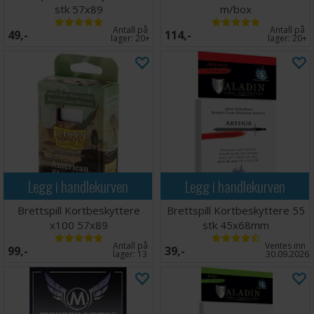
stk 57x89
m/box
Antall på
Antall på
49,-
114,-
lager:
20+
lager:
20+
Legg i handlekurven
Legg i handlekurven
Brettspill Kortbeskyttere
Brettspill Kortbeskyttere 55
x100 57x89
stk 45x68mm
Antall på
Ventes inn
99,-
39,-
lager:
13
30.09.2026