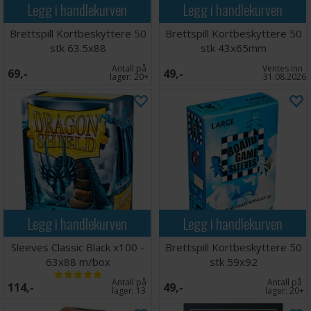
Legg i handlekurven
Legg i handlekurven
Brettspill Kortbeskyttere 50
Brettspill Kortbeskyttere 50
stk 63.5x88
stk 43x65mm
Antall på
Ventes inn
69,-
49,-
lager:
20+
31.08.2026
Legg i handlekurven
Legg i handlekurven
Sleeves Classic Black x100 -
Brettspill Kortbeskyttere 50
63x88 m/box
stk 59x92
Antall på
Antall på
114,-
49,-
lager:
13
lager:
20+