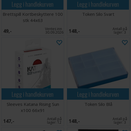
Legg i handlekurven
Legg i handlekurven
Brettspill Kortbeskyttere 100
Token Silo Svart
stk 44x63
Ventes inn
Antall på
49,-
148,-
30.09.2026
lager:
3
Legg i handlekurven
Legg i handlekurven
Sleeves Katana Rising Sun
Token Silo Blå
x100 66x91
Antall på
Antall på
147,-
148,-
lager:
12
lager:
3