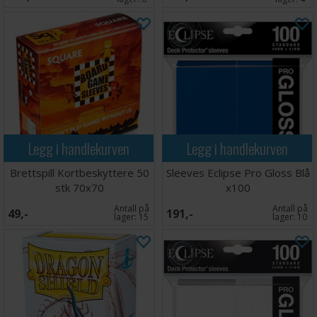
Legg i handlekurven
Legg i handlekurven
Brettspill Kortbeskyttere 50
Sleeves Eclipse Pro Gloss Blå
stk 70x70
x100
Antall på
Antall på
49,-
191,-
lager:
15
lager:
10