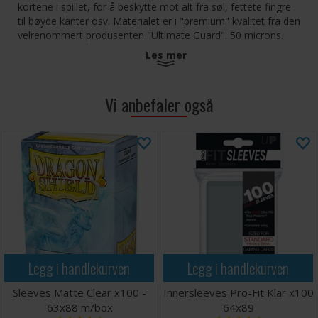
kortene i spillet, for å beskytte mot alt fra søl, fettete fingre
til bøyde kanter osv. Materialet er i "premium" kvalitet fra den
velrenommert
produsenten "Ultimate Guard". 50 microns.
Les mer
Passer perfekt til spill som f.eks:
Arkham Horror (Ancient Ones Kort - 189 kort i grunnspillet)
Vi anbefaler også
Sid Meier‘s Civilization: The Board Game™,
World of Warcraft: The Board Game™,
Ticket to Ride™,
Pirate's Cove™,
Thurn & Taxis™-
Settlers, Norsk utgave
Legg i handlekurven
Legg i handlekurven
Sleeves Matte Clear x100 -
Innersleeves Pro-Fit Klar x100
63x88 m/box
64x89