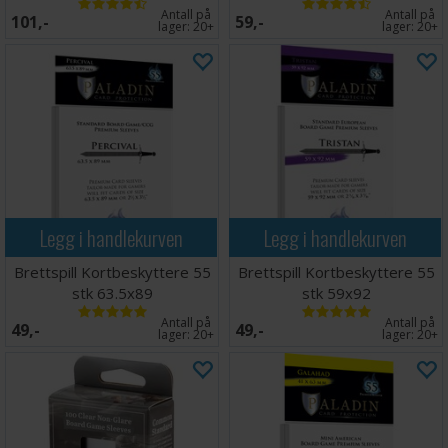
Antall på
Antall på
101,-
59,-
lager:
20+
lager:
20+
Legg i handlekurven
Legg i handlekurven
Brettspill Kortbeskyttere 55
Brettspill Kortbeskyttere 55
stk 63.5x89
stk 59x92
Antall på
Antall på
49,-
49,-
lager:
20+
lager:
20+