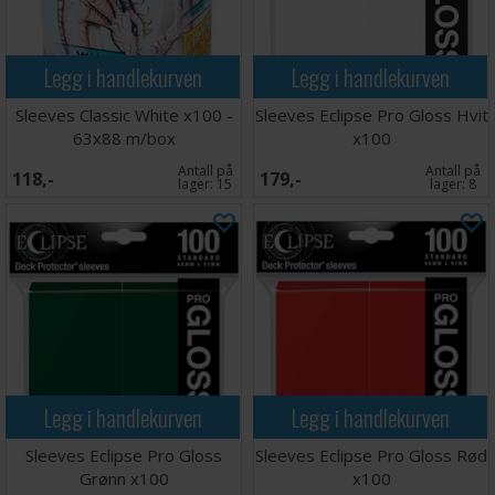
Legg i handlekurven
Legg i handlekurven
Sleeves Classic White x100 -
Sleeves Eclipse Pro Gloss Hvit
63x88 m/box
x100
Antall på
Antall på
118,-
179,-
lager:
15
lager:
8
Legg i handlekurven
Legg i handlekurven
Sleeves Eclipse Pro Gloss
Sleeves Eclipse Pro Gloss Rød
Grønn x100
x100