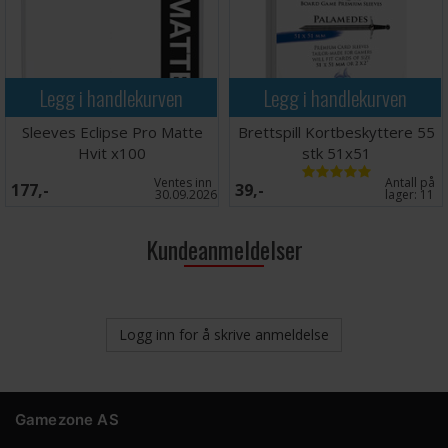
Legg i handlekurven
Legg i handlekurven
Sleeves Eclipse Pro Matte
Brettspill Kortbeskyttere 55
Hvit x100
stk 51x51
Ventes inn
Antall på
177,-
39,-
30.09.2026
lager:
11
Kundeanmeldelser
Logg inn for å skrive anmeldelse
Gamezone AS