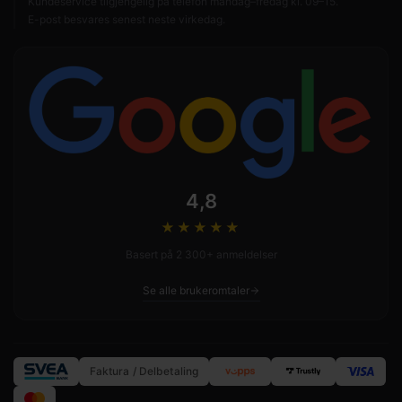
Kundeservice tilgjengelig på telefon mandag–fredag kl. 09–15.
E-post besvares senest neste virkedag.
4,8
★★★★
★
Basert på 2 300+ anmeldelser
Se alle brukeromtaler
Faktura / Delbetaling