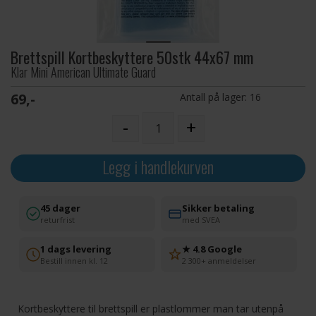
Brettspill Kortbeskyttere 50stk 44x67 mm
Klar Mini American Ultimate Guard
69,-
Antall på lager:
16
-
+
Legg i handlekurven
45 dager
Sikker betaling
returfrist
med SVEA
1 dags levering
★ 4.8 Google
Bestill innen kl. 12
2 300+ anmeldelser
Kortbeskyttere til brettspill er plastlommer man tar utenpå