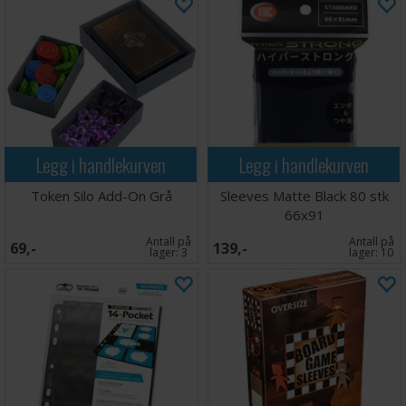
Legg i handlekurven
Legg i handlekurven
Token Silo Add-On Grå
Sleeves Matte Black 80 stk
66x91
Antall på
Antall på
69,-
139,-
lager:
3
lager:
10