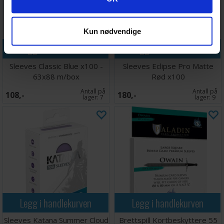
Kun nødvendige
Legg i handlekurven
Legg i handlekurven
Sleeves Classic Blue x100 -
Sleeves Eclipse Pro Matte
63x88 m/box
Rød x100
Antall på
Antall på
108,-
180,-
lager:
7
lager:
9
Legg i handlekurven
Legg i handlekurven
Sleeves Katana Summer Cloud
Brettspill Kortbeskyttere 55