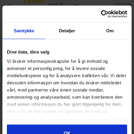
Antall på
Antall på
148,-
178,-
lager:
8
lager:
9
Samtykke
Detaljer
Om
Dine data, dine valg
Vi bruker informasjonskapsler for å gi innhold og
annonser et personlig preg, for å levere sosiale
Legg i handlekurven
Legg i handlekurven
mediefunksjoner og for å analysere trafikken vår. Vi deler
Brettspill Kortbeskyttere
Sleeves Katana Grønn 100 stk
dessuten informasjon om hvordan du bruker nettstedet
90stk 81x122mm
66x91
vårt, med partnerne våre innen sosiale medier,
Antall på
Antall på
annonsering og analysearbeid, som kan kombinere den
59,-
160,-
lager:
6
lager:
7
med annen informasjon du har gjort tilgjengelig for dem,
eller som de har samlet inn gjennom din bruk av
tjenestene deres.
Googles retningslinjer for personvern
OK