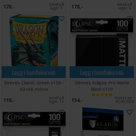
Antall på
Antall på
178,-
178,-
lager:
5
lager:
3
Legg i handlekurven
Legg i handlekurven
Sleeves Classic Green x100 -
Sleeves Eclipse Pro Matte
63x88 m/box
Black x100
Antall på
Ventes inn
118,-
154,-
lager:
13
30.09.2026