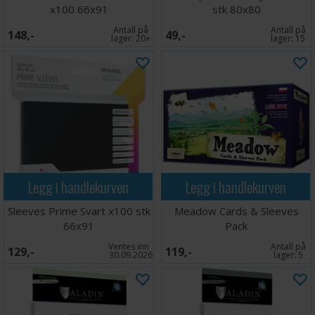
x100 66x91
stk 80x80
Antall på
Antall på
148,-
49,-
lager:
20+
lager:
15
Legg i handlekurven
Legg i handlekurven
Sleeves Prime Svart x100 stk
Meadow Cards & Sleeves
66x91
Pack
Ventes inn
Antall på
129,-
119,-
30.09.2026
lager:
5