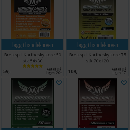
Legg i handlekurven
Legg i handlekurven
Brettspill Kortbeskyttere 50
Brettspill Kortbeskyttere 75
stk 54x80
stk 70x120
Antall på
Antall på
59,-
109,-
lager:
20+
lager:
17