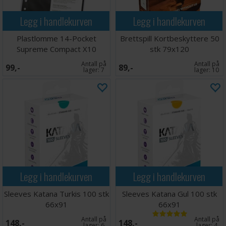
Legg i handlekurven
Legg i handlekurven
Plastlomme 14-Pocket
Brettspill Kortbeskyttere 50
Supreme Compact X10
stk 79x120
Antall på
Antall på
99,-
89,-
lager:
7
lager:
10
Legg i handlekurven
Legg i handlekurven
Sleeves Katana Turkis 100 stk
Sleeves Katana Gul 100 stk
66x91
66x91
Antall på
Antall på
148,-
148,-
lager:
6
lager:
4