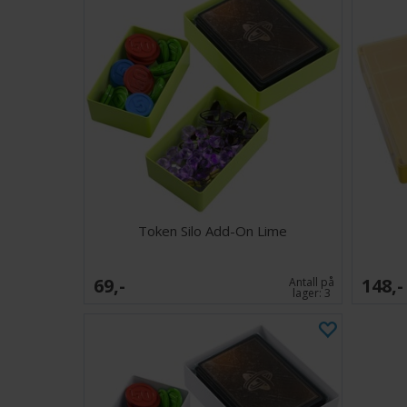
Token Silo Add-On Lime
69,-
148,-
Antall på
lager:
3