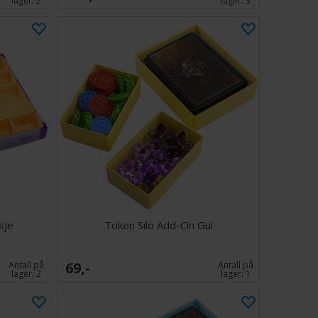
lager:
2
lager:
3
sje
Token Silo Add-On Gul
69,-
Antall på
Antall på
lager:
2
lager:
1