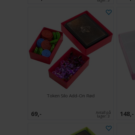
lager:
3
Token Silo Add-On Rød
69,-
148,-
Antall på
lager:
3