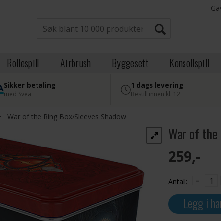
Ga
Rollespill
Airbrush
Byggesett
Konsollspill
Sikker betaling
1 dags levering
med Svea
Bestill innen kl. 12
>
War of the Ring Box/Sleeves Shadow
War of the
259,-
-
Antall:
Legg i ha