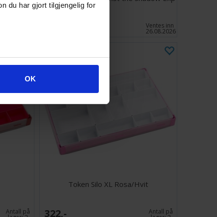
u har gjort tilgjengelig for
431,-
Antall på
Ventes inn
lager:
6
26.08.2026
OK
Token Silo XL Rosa/Hvit
322,-
Antall på
Antall på