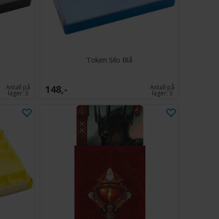
Token Silo Blå
148,-
Antall på
Antall på
lager:
3
lager:
3