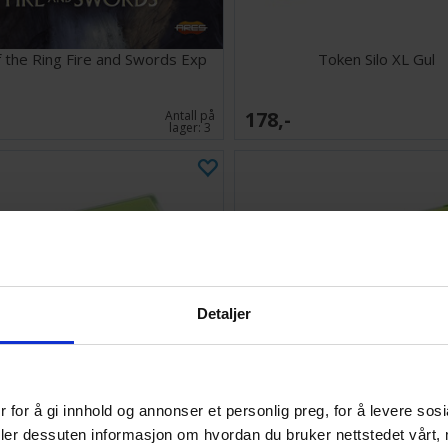
 the Ring Fire and Swords Exp
Token Silo XL Gul
178,-
Antall på
lager:
3
Detaljer
 for å gi innhold og annonser et personlig preg, for å levere sos
deler dessuten informasjon om hvordan du bruker nettstedet vårt,
Token Silo Grønn/Lime
Token Silo XL Grønn