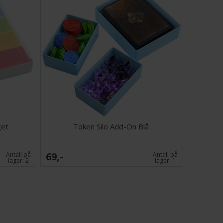
get
Token Silo Add-On Blå
69,-
Antall på
Antall på
lager:
2
lager:
1