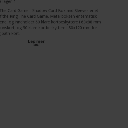
å lager:
1
 The Card Game - Shadow Card Box and Sleeves er et
 of the Ring The Card Game. Metallboksen er tematisk
ene, og inneholder 60 klare kortbeskyttere i 63x88 mm
jonskort, og 30 klare kortbeskyttere i 80x120 mm for
 path-kort.
Les mer
u også finne et tilpasset plastbrett designet for å
i begge formatene) og brikker fra spillet.
illere som ønsker å holde kortene i perfekt stand er
 den perfekte oppbevaringsløsningen. Kjøper du både
 Free Peoples-boksen har du alt du trenger for å
nhold fra hovedspillet på en kompakt, stilig måte.