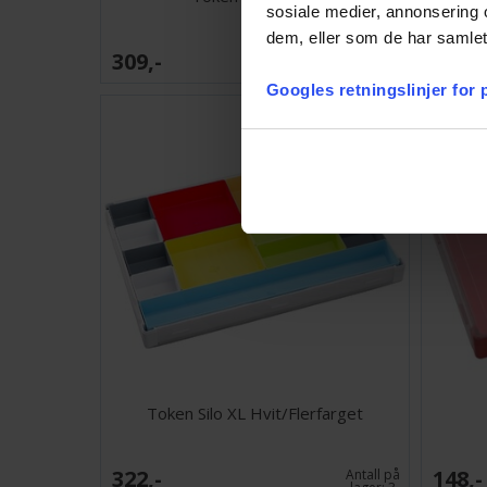
sosiale medier, annonsering 
dem, eller som de har samlet
309,-
148,-
Antall på
lager:
1
Googles retningslinjer for
Token Silo XL Hvit/Flerfarget
322,-
148,-
Antall på