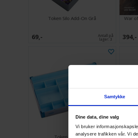
Token Silo Add-On Grå
War of
69,-
394,-
Antall på
lager:
3
Samtykke
Dine data, dine valg
Vi bruker informasjonskapsler
analysere trafikken vår. Vi 
Token Silo XL Blå