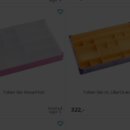
lager:
3
Token Silo Rosa/Hvit
Token Silo XL Lilla/Oran
322,-
Antall på
lager:
3