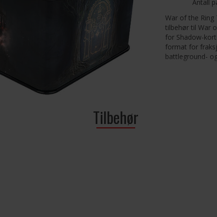
Antall p
War of the Ring
tilbehør til War
for Shadow-kort
format for fraks
battleground- og
Inni boksen vil d
inneholder kort (
For dedikerte sp
Tilbehør
dette tilbehøret
denne boksen og
oppbevare alt in