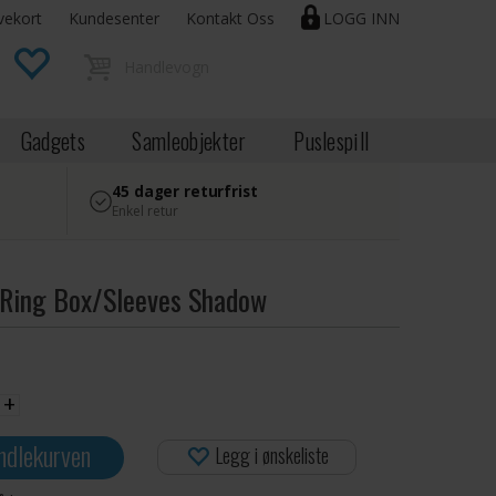
vekort
Kundesenter
Kontakt Oss
LOGG INN
Gadgets
Samleobjekter
Puslespill
45 dager returfrist
Enkel retur
 Ring Box/Sleeves Shadow
+
ndlekurven
Legg i ønskeliste