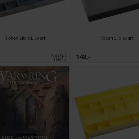
Token Silo XL Svart
Token Silo Svart
148,-
Antall på
lager:
6