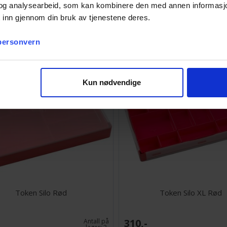
og analysearbeid, som kan kombinere den med annen informasjon d
 inn gjennom din bruk av tjenestene deres.
309,-
Antall på
lager:
2
 personvern
Kun nødvendige
Token Silo Rød
Token Silo XL Rød
310,-
Antall på