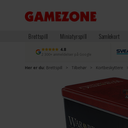
Brettspill
Miniatyrspill
Samlekort
4.8
2 300+ anmeldelser på Google
Her er du:
Brettspill
>
Tilbehør
>
Kortbeskyttere