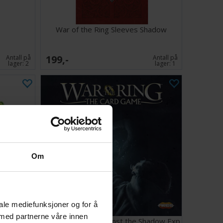
War of the Ring Sleeves Shadow
199,-
Antall på
Antall på
lager:
2
lager:
1
Om
iale mediefunksjoner og for å
 med partnerne våre innen
War of the Ring Against the Shadow Exp