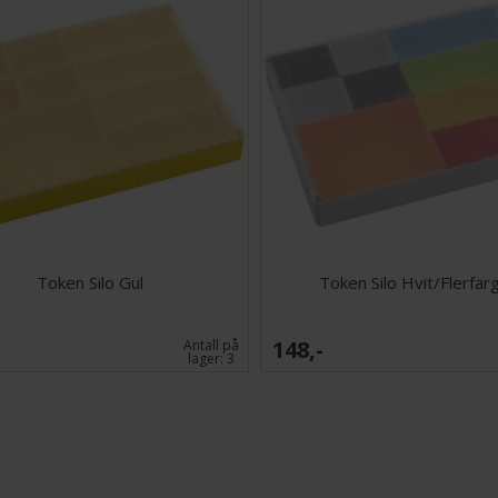
Token Silo Gul
Token Silo Hvit/Flerfar
148,-
Antall på
lager:
3