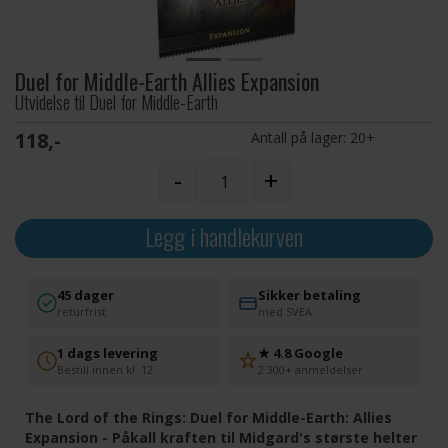
Duel for Middle-Earth Allies Expansion
Utvidelse til Duel for Middle-Earth
118,-
Antall på lager:
20+
-
+
Legg i handlekurven
45 dager
Sikker betaling
returfrist
med SVEA
1 dags levering
★ 4.8 Google
Bestill innen kl. 12
2 300+ anmeldelser
The Lord of the Rings: Duel for Middle-Earth: Allies
Expansion - Påkall kraften til Midgard's største helter