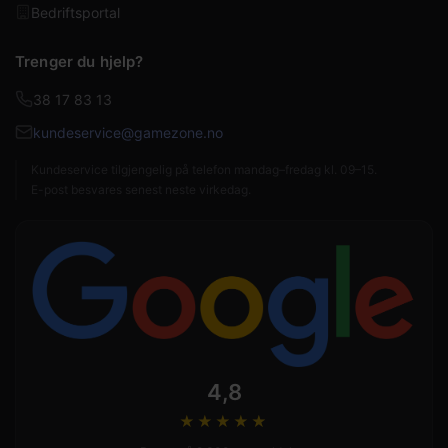
Bedriftsportal
Trenger du hjelp?
38 17 83 13
kundeservice@gamezone.no
Kundeservice tilgjengelig på telefon mandag–fredag kl. 09–15.
E-post besvares senest neste virkedag.
4,8
★★★★
★