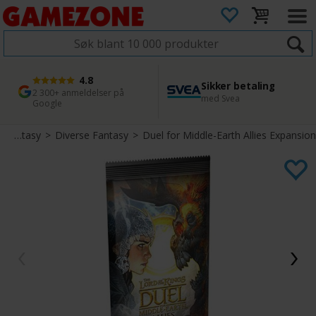
4.8
Sikker betaling
1 dags levering
45 dager returfrist
2 300+ anmeldelser på
med Svea
Bestill innen kl. 12
Enkel retur
Google
>
Fantasy
>
Diverse Fantasy
>
Duel for Middle-Earth Allies Expansion