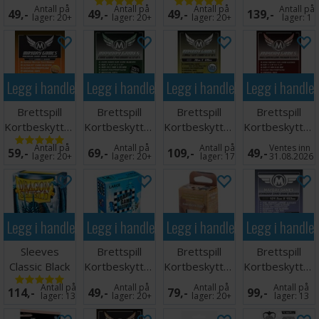
50 stk 44x68
55 stk
x100
100 stk
Antall på
Antall på
Antall på
Antall på
49,-
49,-
49,-
139,-
80x120
44x68mm
70x120
lager:
20+
lager:
20+
lager:
20+
lager:
1
Legg i handlekurven
Legg i handlekurven
Legg i handlekurven
Legg i handle
Brettspill
Brettspill
Brettspill
Brettspill
Kortbeskyttere
Kortbeskyttere
Kortbeskyttere
Kortbeskytter
50 stk 54x80
50 stk
75 stk
50 stk
Antall på
Antall på
Antall på
Ventes inn
59,-
69,-
109,-
49,-
63.5x88
70x120
43x65mm
lager:
20+
lager:
20+
lager:
17
31.08.2026
Legg i handlekurven
Legg i handlekurven
Legg i handlekurven
Legg i handle
Sleeves
Brettspill
Brettspill
Brettspill
Classic Black
Kortbeskyttere
Kortbeskyttere
Kortbeskytter
x100 - 63x88
50 stk 59x92
100 stk
x100
Antall på
Antall på
Antall på
Antall på
114,-
49,-
79,-
99,-
m/box
41x63
101,5x153
lager:
13
lager:
20+
lager:
20+
lager:
13