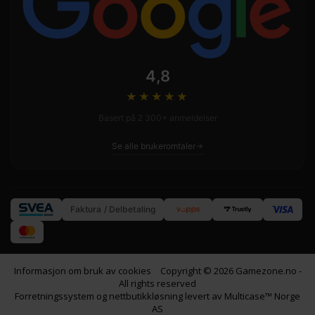
4,8
★★★★
★
Basert på 2 300+ anmeldelser
Se alle brukeromtaler
Faktura / Delbetaling
Informasjon om bruk av cookies
Copyright © 2026 Gamezone.no -
All rights reserved
Forretningssystem
og
nettbutikkløsning
levert av
Multicase™ Norge
AS