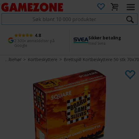
4.8
Sikker betaling
1 dags levering
45 dager returfrist
2 300+ anmeldelser på
med Svea
Bestill innen kl. 12
Enkel retur
Google
>
Tilbehør
>
Kortbeskyttere
>
Brettspill Kortbeskyttere 50 stk 70x70