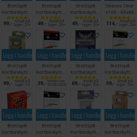
Brettspill
Brettspill
Brettspill
Sleeves Clear
Kortbeskyttere
Kortbeskyttere
Kortbeskyttere
x100 - 63x88
100 stk
55 stk 41x63
55 stk 57x89
m/box
Antall på
Antall på
Antall på
Antall på
99,-
49,-
49,-
114,-
63x88
lager:
20+
lager:
20+
lager:
20+
lager:
20+
Legg i handlekurven
Legg i handlekurven
Legg i handlekurven
Legg i handle
Brettspill
Brettspill
Brettspill
Brettspill
Kortbeskyttere
Kortbeskyttere
Kortbeskyttere
Kortbeskytter
x100 57x89
55 stk
50 stk
55 stk
Antall på
Ventes inn
Antall på
Antall på
99,-
39,-
69,-
59,-
45x68mm
56x87mm
70x120
lager:
13
30.09.2026
lager:
20+
lager:
20+
Legg i handlekurven
Legg i handlekurven
Legg i handlekurven
Legg i handle
Brettspill
Brettspill
Brettspill
Brettspill
Kortbeskyttere
Kortbeskyttere
Kortbeskyttere
Kortbeskytter