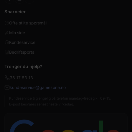
Snarveier
Ofte stilte spørsmål
Min side
Kundeservice
Bedriftsportal
Trenger du hjelp?
38 17 83 13
kundeservice@gamezone.no
Kundeservice tilgjengelig på telefon mandag–fredag kl. 09–15.
E-post besvares senest neste virkedag.