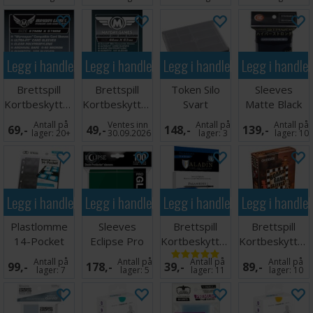
Legg i handlekurven
Legg i handlekurven
Legg i handlekurven
Legg i handle
Brettspill
Brettspill
Token Silo
Sleeves
Kortbeskyttere
Kortbeskyttere
Svart
Matte Black
100 stk
100 stk
80 stk 66x91
Antall på
Ventes inn
Antall på
Antall på
69,-
49,-
148,-
139,-
57x57
44x63
lager:
20+
30.09.2026
lager:
3
lager:
10
Legg i handlekurven
Legg i handlekurven
Legg i handlekurven
Legg i handle
Plastlomme
Sleeves
Brettspill
Brettspill
14-Pocket
Eclipse Pro
Kortbeskyttere
Kortbeskytter
Supreme
Gloss Grønn
55 stk 51x51
50 stk
Antall på
Antall på
Antall på
Antall på
99,-
178,-
39,-
89,-
Compact X10
x100
79x120
lager:
7
lager:
5
lager:
11
lager:
10