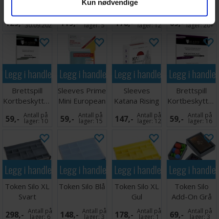
Kun nødvendige
Svart x100
Cards &
Europe
Kortbeskytter
stk 66x91
Sleeves Pack
Sleeves - 168
55 stk
Ventes inn
Antall på
Antall på
Antall på
129,-
119,-
178,-
69,-
stk
103x128
30.09.2026
lager:
5
lager:
12
lager:
20+
Legg i handlekurven
Legg i handlekurven
Legg i handlekurven
Legg i handle
Brettspill
Sleeves Prime
Sleeves
Brettspill
Kortbeskyttere
Mini European
Katana Rising
Kortbeskytter
55 stk
x50 46x71
Sun x100
55 stk
Antall på
Antall på
Antall på
Antall på
59,-
59,-
147,-
59,-
68x120
66x91
127x153
lager:
10
lager:
15
lager:
12
lager:
16
Legg i handlekurven
Legg i handlekurven
Legg i handlekurven
Legg i handle
Token Silo XL
Token Silo Blå
Token Silo XL
Token Silo
Svart
Gul
Add-On Grå
Antall på
Antall på
Antall på
Antall på
298,-
148,-
178,-
69,-
lager:
6
lager:
3
lager:
1
lager:
3