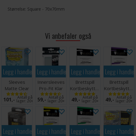
Størrelse: Square - 70x70mm
Vi anbefaler også
Legg i handlekurven
Legg i handlekurven
Legg i handlekurven
Legg i handle
Sleeves
Innersleeves
Brettspill
Brettspill
Matte Clear
Pro-Fit Klar
Kortbeskyttere
Kortbeskytter
x100 - 63x88
x100 64x89
55 stk
55 stk 59x92
Antall på
Antall på
Antall på
Antall på
101,-
59,-
49,-
49,-
m/box
63.5x89
lager:
20+
lager:
20+
lager:
20+
lager:
20+
Legg i handlekurven
Legg i handlekurven
Legg i handlekurven
Legg i handle