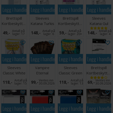
Legg i handlekurven
Legg i handlekurven
Legg i handlekurven
Legg i handle
Brettspill
Sleeves
Brettspill
Sleeves
Kortbeskyttere
Katana Turkis
Kortbeskyttere
Katana Gul
50stk
100 stk
60st
100 stk
Antall på
Antall på
Antall på
Antall på
49,-
148,-
59,-
148,-
62x94mm
66x91
59x91,5mm
66x91
lager:
17
lager:
6
lager:
20+
lager:
4
Legg i handlekurven
Legg i handlekurven
Legg i handlekurven
Legg i handle
Sleeves
Vampire
Sleeves
Brettspill
Classic White
Eternal
Classic Green
Kortbeskytter
x100 - 63x88
Struggle
x100 - 63x88
55 stk
Antall på
Ventes inn
Antall på
Ventes inn
118,-
99,-
118,-
69,-
m/box
Sleeves Crypt
m/box
105x150
lager:
15
30.09.2026
lager:
13
30.09.2026
Legg i handlekurven
Legg i handlekurven
Legg i handlekurven
Legg i handle