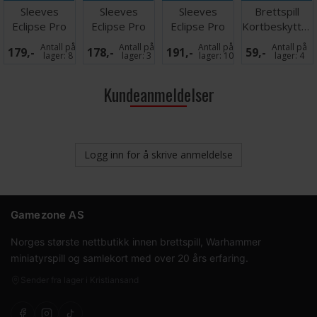
Sleeves
Sleeves
Sleeves
Brettspill
Eclipse Pro
Eclipse Pro
Eclipse Pro
Kortbeskytter
Gloss Hvit
Gloss Rød
Gloss Blå
50 stk 49x93
Antall på
Antall på
Antall på
Antall på
179,-
178,-
191,-
59,-
x100
x100
x100
lager:
8
lager:
3
lager:
10
lager:
4
Kundeanmeldelser
Logg inn for å skrive anmeldelse
Gamezone AS
Norges største nettbutikk innen brettspill, Warhammer
miniatyrspill og samlekort med over 20 års erfaring.
Sender fra lager i Kristiansand