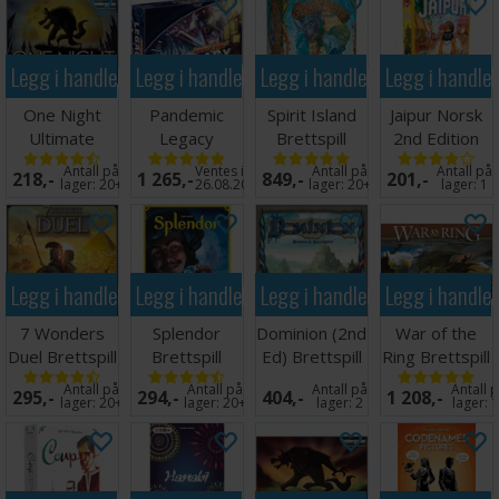
til 134 kort) og
her
(du trenger 3 pakke(r) til 176 kort).
Legg i handlekurven
Legg i handlekurven
Legg i handlekurven
Legg i handle
One Night
Pandemic
Spirit Island
Jaipur Norsk
Ultimate
Legacy
Brettspill
2nd Edition
Werewolf
Season 1 Blue
Brettspill
Antall på
Ventes inn
Antall på
Antall på
218,-
1 265,-
849,-
201,-
Brettspill
Brettspill
lager:
20+
26.08.2026
lager:
20+
lager:
1
Legg i handlekurven
Legg i handlekurven
Legg i handlekurven
Legg i handle
7 Wonders
Splendor
Dominion (2nd
War of the
Duel Brettspill
Brettspill
Ed) Brettspill
Ring Brettspill
- Norsk
Engelsk
Antall på
Antall på
Antall på
Antall 
295,-
294,-
404,-
1 208,-
lager:
20+
lager:
20+
lager:
2
lager:
1