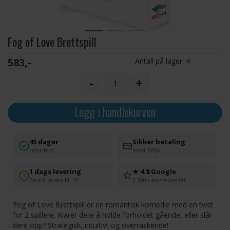
Fog of Love Brettspill
583,-
Antall på lager:
4
-
+
Legg i handlekurven
45 dager
Sikker betaling
returfrist
med SVEA
1 dags levering
★ 4.8 Google
Bestill innen kl. 12
2 300+ anmeldelser
Fog of Love Brettspill er en romantisk komedie med en tvist
for 2 spillere. Klarer dere å holde forholdet gående, eller slår
dere opp? Strategisk, intuitivt og overraskende!