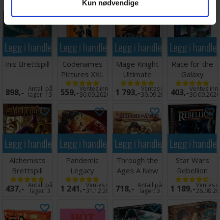
Kun nødvendige
Cas
Legg i handlekurven
Legg i handlekurven
Legg i handlekurven
Legg i handle
Inis Brettspill
Codenames
Mage Knight
Race for the
Pictures XXL
Ultimate
Galaxy
Kortspill
Edition
Brettspill
Antall på
Ventes inn
Ventes inn
Ventes inn
898,-
559,-
1 793,-
403,-
Brettspill
lager:
13
30.09.2026
30.09.2026
30.09.202
Legg i handlekurven
Legg i handlekurven
Legg i handlekurven
Legg i handle
Alchemists
Pandemic
Through the
Star Wars
Brettspill
Legacy
Ages A New
Rebellion
Season 1 Red
Story
Brettspill
Antall på
Ventes inn
Antall på
Ventes i
437,-
1 241,-
718,-
1 189,-
Brettspill
Brettspill
lager:
3
31.12.2026
lager:
3
26.08.2