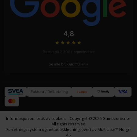
4,8
★★★★
★
Basert på 2 300+ anmeldelser
Se alle brukeromtaler
Faktura / Delbetaling
Informasjon om bruk av cookies
Copyright © 2026 Gamezone.no -
All rights reserved
Forretningssystem
og
nettbutikkløsning
levert av
Multicase™ Norge
AS