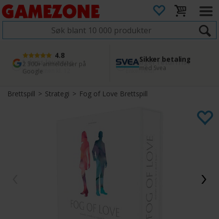
4.8
Sikker betaling
1 dags levering
45 dager returfrist
2 300+ anmeldelser på
med Svea
Bestill innen kl. 12
Enkel retur
Google
Brettspill
>
Strategi
>
Fog of Love Brettspill