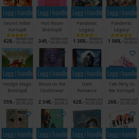
Legg i handlekurven
Legg i handlekurven
Legg i handlekurven
Legg i handle
Secret Hitler
Hot Room
Pandemic
Pandemic
Kortspill
Brettspill
Legacy
Legacy
Season 2
Season 0
Ventes inn
Ventes inn
Ventes inn
Ventes i
628,-
349,-
1 388,-
1 068,-
Black Brettspil
Brettspill
30.09.2026
30.09.2026
30.09.2026
30.09.2
Legg i handlekurven
Legg i handlekurven
Legg i handlekurven
Legg i handle
Hedge Mage
Blood on the
Dark
Talk Flirty to
Brettspill
Clocktower
Romance
Me Kortspill
Brettspill
Brettspill
Ventes inn
Ventes inn
Ventes inn
Ventes inn
559,-
2 348,-
628,-
268,-
30.09.2026
30.09.2026
30.09.2026
30.09.202
Legg i handlekurven
Legg i handlekurven
Legg i handlekurven
Legg i handle