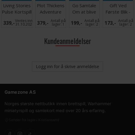
Living Stories
Plot Thickens
Go Samtale
Gift Ved
Pulse Kortspill
Adventure
Om at blive
Første Blik -
Kortspill
Forældre -
DANSK
Ventes inn
Antall på
Antall på
Antall på
339,-
379,-
199,-
173,-
DANSK
31.10.2026
lager:
1
lager:
2
lager:
2
Kundeanmeldelser
Logg inn for å skrive anmeldelse
Gamezone AS
Norges største nettbutikk innen brettspill, Warhammer
miniatyrspill og samlekort med over 20 års erfaring.
Sender fra lager i Kristiansand