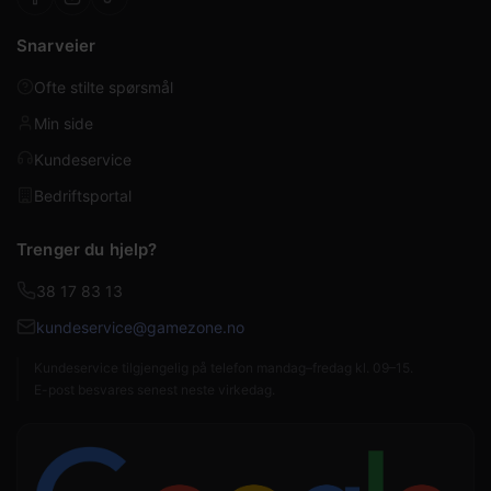
Snarveier
Ofte stilte spørsmål
Min side
Kundeservice
Bedriftsportal
Trenger du hjelp?
38 17 83 13
kundeservice@gamezone.no
Kundeservice tilgjengelig på telefon mandag–fredag kl. 09–15.
E-post besvares senest neste virkedag.