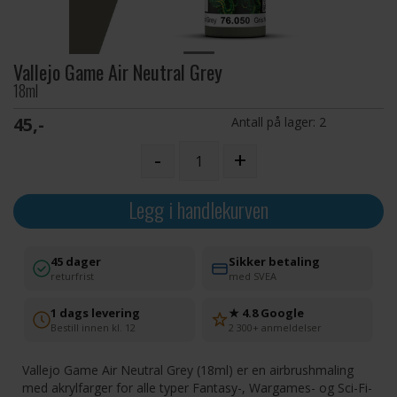
Vallejo Game Air Neutral Grey
18ml
45,-
Antall på lager:
2
-
+
Legg i handlekurven
45 dager
Sikker betaling
returfrist
med SVEA
1 dags levering
★ 4.8 Google
Bestill innen kl. 12
2 300+ anmeldelser
Vallejo Game Air Neutral Grey (18ml) er en airbrushmaling
med akrylfarger for alle typer Fantasy-, Wargames- og Sci-Fi-