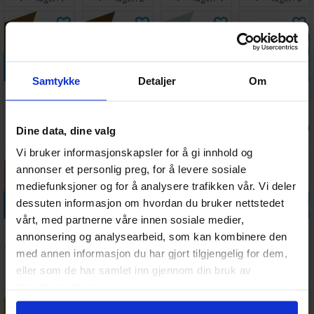
Legg i handlekurven
Legg i handlekurven
Legg i handlekurven
Legg i handle
Samtykke
Detaljer
Om
Vallejo Game
Vallejo Game
Vallejo Game
Space Dust
Air Leather
Air Beasty
Air Wolf Grey
Paint Set - For
Brown
Brown
Airbrush
Antall på
Antall på
Antall på
Antall på
Dine data, dine valg
45,-
45,-
45,-
321,-
lager:
11
lager:
6
lager:
6
lager:
4
Vi bruker informasjonskapsler for å gi innhold og
annonser et personlig preg, for å levere sosiale
mediefunksjoner og for å analysere trafikken vår. Vi deler
Legg i handlekurven
Legg i handlekurven
Legg i handlekurven
Legg i handle
dessuten informasjon om hvordan du bruker nettstedet
vårt, med partnerne våre innen sosiale medier,
Vallejo Game
Vallejo Game
Vallejo Game
Vallejo Game
annonsering og analysearbeid, som kan kombinere den
Air Rosy Flesh
Air Pale Flesh
Air Toxic
Air Elf Skin
med annen informasjon du har gjort tilgjengelig for dem,
Yellow
Tone
Antall på
Antall på
Antall på
Antall på
45,-
45,-
45,-
45,-
eller som de har samlet inn gjennom din bruk av
lager:
2
lager:
6
lager:
6
lager:
4
tjenestene deres.