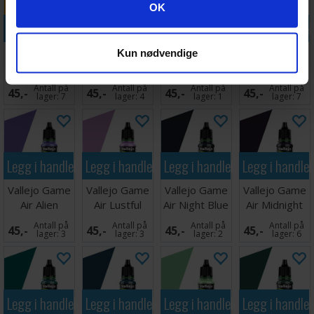
Googles retningslinjer for personvern
OK
Legg i handlekurven
Legg i handlekurven
Legg i handlekurven
Legg i handle
Vallejo Game
Vallejo Game
Vallejo Game
Vallejo Game
Kun nødvendige
Air Sun Yellow
Air Gold
Air Nocturnal
Air Royal
Yellow
Red
Purple
Antall på
Antall på
Antall på
Antall på
45,-
45,-
45,-
45,-
lager:
7
lager:
4
lager:
1
lager:
7
Legg i handlekurven
Legg i handlekurven
Legg i handlekurven
Legg i handle
Vallejo Game
Vallejo Game
Vallejo Game
Vallejo Game
Air Alien
Air Lustful
Air Night Blue
Air Midnight
Purple
Purple
Purple
Antall på
Antall på
Antall på
Antall på
45,-
45,-
45,-
45,-
lager:
3
lager:
3
lager:
2
lager:
6
Legg i handlekurven
Legg i handlekurven
Legg i handlekurven
Legg i handle