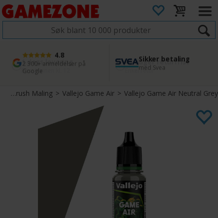
4.8
Sikker betaling
1 dags levering
45 dager returfrist
2 300+ anmeldelser på
med Svea
Bestill innen kl. 12
Enkel retur
Google
>
Airbrush Maling
>
Vallejo Game Air
>
Vallejo Game Air Neutral Grey