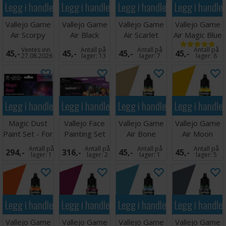
Legg i handlekurven
Legg i handlekurven
Legg i handlekurven
Legg i handle
Vallejo # 76.050
Vallejo Game
Vallejo Game
Vallejo Game
Vallejo Game
Air Scorpy
Air Black
Air Scarlet
Air Magic Blue
Green
Red
Ventes inn
Antall på
Antall på
Antall på
45,-
45,-
45,-
45,-
27.08.2026
lager:
13
lager:
7
lager:
8
Legg i handlekurven
Legg i handlekurven
Legg i handlekurven
Legg i handle
Magic Dust
Vallejo Face
Vallejo Game
Vallejo Game
Paint Set - For
Painting Set
Air Bone
Air Moon
Airbrush
White
Yellow
Antall på
Antall på
Antall på
Antall på
294,-
316,-
45,-
45,-
lager:
1
lager:
2
lager:
1
lager:
5
Legg i handlekurven
Legg i handlekurven
Legg i handlekurven
Legg i handle
Vallejo Game
Vallejo Game
Vallejo Game
Vallejo Game