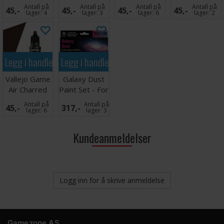
Brown
Brown
Grey
Antall på
Antall på
Antall på
Antall på
45,-
45,-
45,-
45,-
lager:
4
lager:
3
lager:
6
lager:
2
Legg i handlekurven
Legg i handlekurven
Vallejo Game
Galaxy Dust
Air Charred
Paint Set - For
Brown
Airbrush
Antall på
Antall på
45,-
317,-
lager:
6
lager:
3
Kundeanmeldelser
Logg inn for å skrive anmeldelse
Gamezone AS