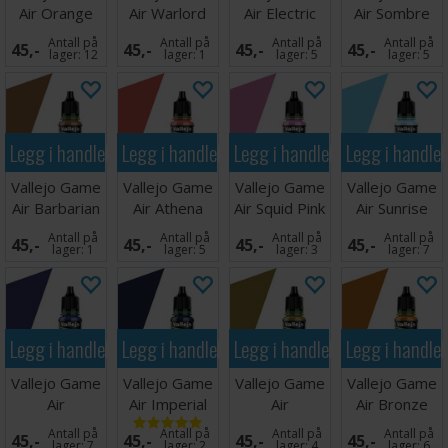
Air Orange
Air Warlord
Air Electric
Air Sombre
Fire
Purple
Blue
Grey
Antall på
Antall på
Antall på
Antall på
45,-
45,-
45,-
45,-
lager:
12
lager:
1
lager:
5
lager:
5
Legg i handlekurven
Legg i handlekurven
Legg i handlekurven
Legg i handle
Vallejo Game
Vallejo Game
Vallejo Game
Vallejo Game
Air Barbarian
Air Athena
Air Squid Pink
Air Sunrise
Skin
Skin
Blue
Antall på
Antall på
Antall på
Antall på
45,-
45,-
45,-
45,-
lager:
1
lager:
5
lager:
3
lager:
7
Legg i handlekurven
Legg i handlekurven
Legg i handlekurven
Legg i handle
Vallejo Game
Vallejo Game
Vallejo Game
Vallejo Game
Air
Air Imperial
Air
Air Bronze
Ultramarine
Blue
Camouflage
Brown
Antall på
Antall på
Antall på
Antall på
45,-
45,-
45,-
45,-
Blue
Green
lager:
7
lager:
2
lager:
4
lager:
6