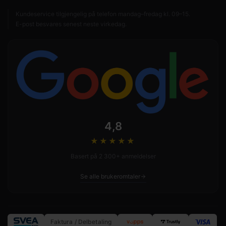
Kundeservice tilgjengelig på telefon mandag–fredag kl. 09–15.
E-post besvares senest neste virkedag.
4,8
★★★★
★
Basert på 2 300+ anmeldelser
Se alle brukeromtaler
Faktura / Delbetaling