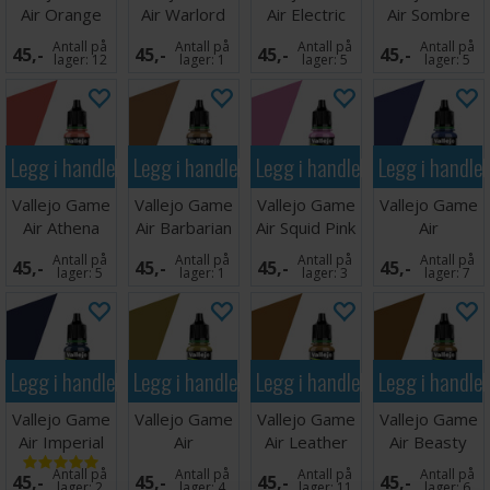
Air Orange
Air Warlord
Air Electric
Air Sombre
Fire
Purple
Blue
Grey
Antall på
Antall på
Antall på
Antall på
45,-
45,-
45,-
45,-
lager:
12
lager:
1
lager:
5
lager:
5
Legg i handlekurven
Legg i handlekurven
Legg i handlekurven
Legg i handle
Vallejo Game
Vallejo Game
Vallejo Game
Vallejo Game
Air Athena
Air Barbarian
Air Squid Pink
Air
Skin
Skin
Ultramarine
Antall på
Antall på
Antall på
Antall på
45,-
45,-
45,-
45,-
Blue
lager:
5
lager:
1
lager:
3
lager:
7
Legg i handlekurven
Legg i handlekurven
Legg i handlekurven
Legg i handle
Vallejo Game
Vallejo Game
Vallejo Game
Vallejo Game
Air Imperial
Air
Air Leather
Air Beasty
Blue
Camouflage
Brown
Brown
Antall på
Antall på
Antall på
Antall på
45,-
45,-
45,-
45,-
Green
lager:
2
lager:
4
lager:
11
lager:
6