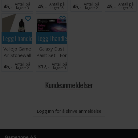
Yellow
Brown
Grey
Brown
Antall på
Antall på
Antall på
Antall på
45,-
45,-
45,-
45,-
lager:
3
lager:
6
lager:
2
lager:
6
Legg i handlekurven
Legg i handlekurven
Vallejo Game
Galaxy Dust
Air Stonewall
Paint Set - For
Grey
Airbrush
Antall på
Antall på
45,-
317,-
lager:
2
lager:
3
Kundeanmeldelser
Logg inn for å skrive anmeldelse
Gamezone AS