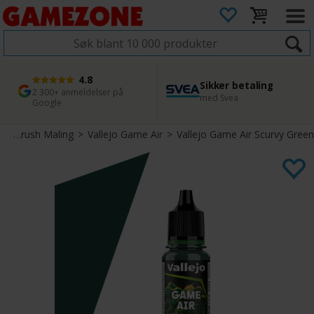
4.8
Sikker betaling
1 dags levering
45 dager returfrist
2 300+ anmeldelser på
med Svea
Bestill innen kl. 12
Enkel retur
Google
>
Airbrush Maling
>
Vallejo Game Air
>
Vallejo Game Air Scurvy Green