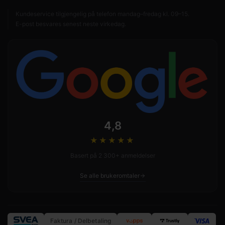
Kundeservice tilgjengelig på telefon mandag–fredag kl. 09–15.
E-post besvares senest neste virkedag.
4,8
★★★★
★
Basert på 2 300+ anmeldelser
Se alle brukeromtaler
Faktura / Delbetaling