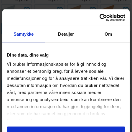
Legg i handlekurven
Legg i handlekurven
Legg i handlekurven
Legg i handle
Samtykke
Detaljer
Om
Vallejo Game
Space Dust
Vallejo Game
Vallejo Game
Air Wolf Grey
Paint Set - For
Air Pale Flesh
Air Elf Skin
Airbrush
Tone
Antall på
Antall på
Antall på
Antall på
Dine data, dine valg
45,-
321,-
45,-
45,-
lager:
6
lager:
4
lager:
6
lager:
4
Vi bruker informasjonskapsler for å gi innhold og
annonser et personlig preg, for å levere sosiale
mediefunksjoner og for å analysere trafikken vår. Vi deler
Legg i handlekurven
Legg i handlekurven
Legg i handlekurven
Legg i handle
dessuten informasjon om hvordan du bruker nettstedet
vårt, med partnerne våre innen sosiale medier,
Vallejo Game
Vallejo Game
Vallejo Game
Vallejo Game
annonsering og analysearbeid, som kan kombinere den
Air Toxic
Air Rosy Flesh
Air Gold
Air Sun Yellow
med annen informasjon du har gjort tilgjengelig for dem,
Yellow
Yellow
Antall på
Antall på
Antall på
Antall på
45,-
45,-
45,-
45,-
eller som de har samlet inn gjennom din bruk av
lager:
6
lager:
2
lager:
4
lager:
7
tjenestene deres.