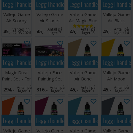
Legg i handlekurven
Legg i handlekurven
Legg i handlekurven
Legg i handle
Vallejo # 76.027
Vallejo Game
Vallejo Game
Vallejo Game
Vallejo Game
Air Scorpy
Air Scarlet
Air Magic Blue
Air Black
Green
Red
Ventes inn
Antall på
Antall på
Antall på
45,-
45,-
45,-
45,-
27.08.2026
lager:
7
lager:
8
lager:
14
Legg i handlekurven
Legg i handlekurven
Legg i handlekurven
Legg i handle
Magic Dust
Vallejo Face
Vallejo Game
Vallejo Game
Paint Set - For
Painting Set
Air Bone
Air Moon
Airbrush
White
Yellow
Antall på
Antall på
Antall på
Antall på
294,-
316,-
45,-
45,-
lager:
1
lager:
2
lager:
1
lager:
5
Legg i handlekurven
Legg i handlekurven
Legg i handlekurven
Legg i handle
Vallejo Game
Vallejo Game
Vallejo Game
Vallejo Game