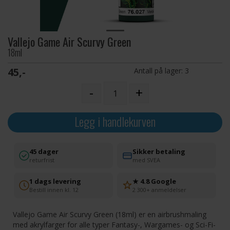
Vallejo Game Air Scurvy Green
18ml
45,-
Antall på lager:
3
-
+
Legg i handlekurven
45 dager
Sikker betaling
returfrist
med SVEA
1 dags levering
★ 4.8 Google
Bestill innen kl. 12
2 300+ anmeldelser
Vallejo Game Air Scurvy Green (18ml) er en airbrushmaling
med akrylfarger for alle typer Fantasy-, Wargames- og Sci-Fi-