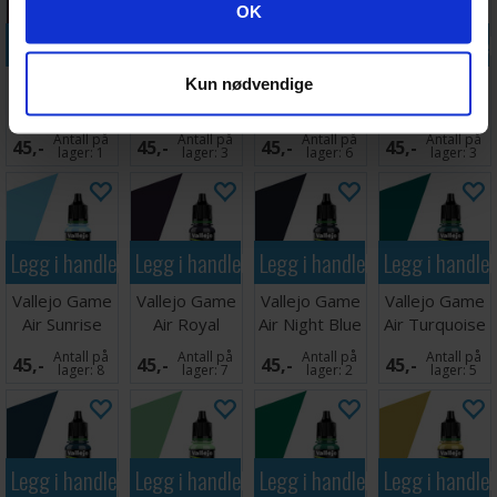
Googles retningslinjer for personvern
OK
Legg i handlekurven
Legg i handlekurven
Legg i handlekurven
Legg i handle
Vallejo Game
Vallejo Game
Vallejo Game
Vallejo Game
Kun nødvendige
Air Nocturnal
Air Alien
Air Midnight
Air Lustful
Red
Purple
Purple
Purple
Antall på
Antall på
Antall på
Antall på
45,-
45,-
45,-
45,-
lager:
1
lager:
3
lager:
6
lager:
3
Legg i handlekurven
Legg i handlekurven
Legg i handlekurven
Legg i handle
Vallejo Game
Vallejo Game
Vallejo Game
Vallejo Game
Air Sunrise
Air Royal
Air Night Blue
Air Turquoise
Blue
Purple
Antall på
Antall på
Antall på
Antall på
45,-
45,-
45,-
45,-
lager:
8
lager:
7
lager:
2
lager:
5
Legg i handlekurven
Legg i handlekurven
Legg i handlekurven
Legg i handle