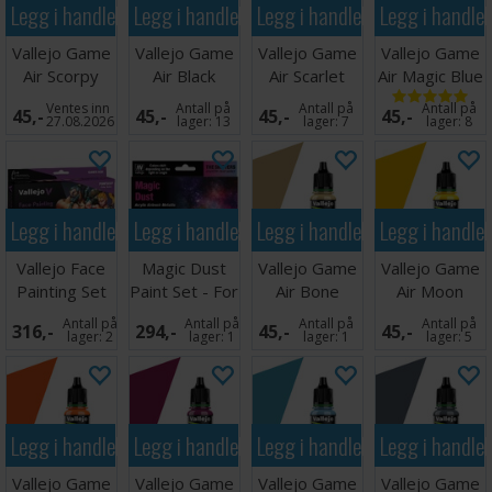
Legg i handlekurven
Legg i handlekurven
Legg i handlekurven
Legg i handle
Vallejo # 76.031
Vallejo Game
Vallejo Game
Vallejo Game
Vallejo Game
Air Scorpy
Air Black
Air Scarlet
Air Magic Blue
Green
Red
Ventes inn
Antall på
Antall på
Antall på
45,-
45,-
45,-
45,-
27.08.2026
lager:
13
lager:
7
lager:
8
Legg i handlekurven
Legg i handlekurven
Legg i handlekurven
Legg i handle
Vallejo Face
Magic Dust
Vallejo Game
Vallejo Game
Painting Set
Paint Set - For
Air Bone
Air Moon
Airbrush
White
Yellow
Antall på
Antall på
Antall på
Antall på
316,-
294,-
45,-
45,-
lager:
2
lager:
1
lager:
1
lager:
5
Legg i handlekurven
Legg i handlekurven
Legg i handlekurven
Legg i handle
Vallejo Game
Vallejo Game
Vallejo Game
Vallejo Game