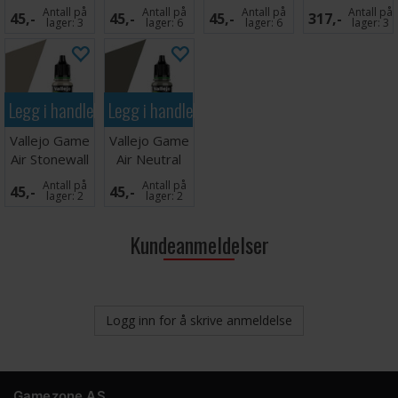
Brown
Brown
Brown
Airbrush
Antall på
Antall på
Antall på
Antall på
45,-
45,-
45,-
317,-
lager:
3
lager:
6
lager:
6
lager:
3
Legg i handlekurven
Legg i handlekurven
Vallejo Game
Vallejo Game
Air Stonewall
Air Neutral
Grey
Grey
Antall på
Antall på
45,-
45,-
lager:
2
lager:
2
Kundeanmeldelser
Logg inn for å skrive anmeldelse
Gamezone AS