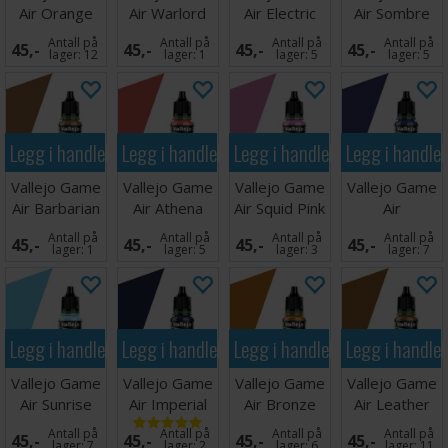
Air Orange
Air Warlord
Air Electric
Air Sombre
Fire
Purple
Blue
Grey
Antall på
Antall på
Antall på
Antall på
45,-
45,-
45,-
45,-
lager:
12
lager:
1
lager:
5
lager:
5
Legg i handlekurven
Legg i handlekurven
Legg i handlekurven
Legg i handle
Vallejo Game
Vallejo Game
Vallejo Game
Vallejo Game
Air Barbarian
Air Athena
Air Squid Pink
Air
Skin
Skin
Ultramarine
Antall på
Antall på
Antall på
Antall på
45,-
45,-
45,-
45,-
Blue
lager:
1
lager:
5
lager:
3
lager:
7
Legg i handlekurven
Legg i handlekurven
Legg i handlekurven
Legg i handle
Vallejo Game
Vallejo Game
Vallejo Game
Vallejo Game
Air Sunrise
Air Imperial
Air Bronze
Air Leather
Blue
Blue
Brown
Brown
Antall på
Antall på
Antall på
Antall på
45,-
45,-
45,-
45,-
lager:
7
lager:
2
lager:
6
lager:
11