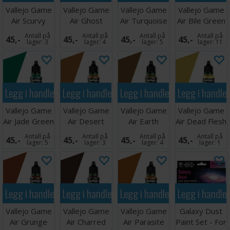
Vallejo Game
Vallejo Game
Vallejo Game
Vallejo Game
Air Scurvy
Air Ghost
Air Turquoise
Air Bile Green
Green
Green
Antall på
Antall på
Antall på
Antall på
45,-
45,-
45,-
45,-
lager:
3
lager:
4
lager:
5
lager:
11
Legg i handlekurven
Legg i handlekurven
Legg i handlekurven
Legg i handle
Vallejo Game
Vallejo Game
Vallejo Game
Vallejo Game
Air Jade Green
Air Desert
Air Earth
Air Dead Flesh
Yellow
Antall på
Antall på
Antall på
Antall på
45,-
45,-
45,-
45,-
lager:
5
lager:
3
lager:
4
lager:
1
Legg i handlekurven
Legg i handlekurven
Legg i handlekurven
Legg i handle
Vallejo Game
Vallejo Game
Vallejo Game
Galaxy Dust
Air Grunge
Air Charred
Air Parasite
Paint Set - For