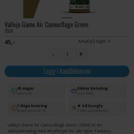
Vallejo Game Air Camouflage Green
18ml
45,-
Antall på lager:
4
-
+
Legg i handlekurven
45 dager
Sikker betaling
returfrist
med SVEA
1 dags levering
★ 4.8 Google
Bestill innen kl. 12
2 300+ anmeldelser
Vallejo Game Air Camouflage Green (18ml) er en
airbrushmaling med akrylfarger for alle typer Fantasy-,