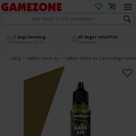
4.8
Sikker betaling
1 dags levering
45 dager returfrist
2 300+ anmeldelser på
med Svea
Bestill innen kl. 12
Enkel retur
Google
Airbrush Maling
>
Vallejo Game Air
>
Vallejo Game Air Camouflage Green