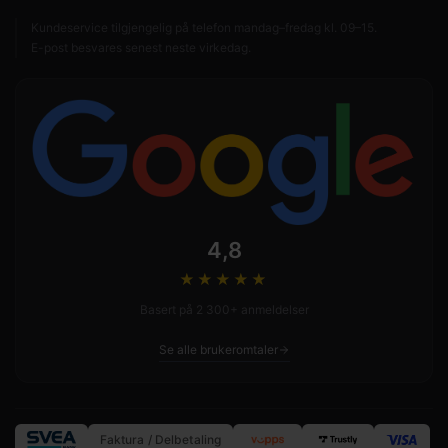
Kundeservice tilgjengelig på telefon mandag–fredag kl. 09–15.
E-post besvares senest neste virkedag.
4,8
★★★★
★
Basert på 2 300+ anmeldelser
Se alle brukeromtaler
Faktura / Delbetaling