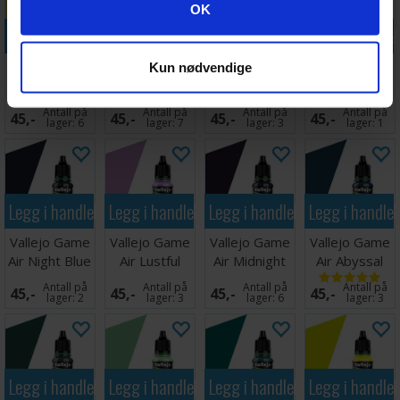
Googles retningslinjer for personvern
OK
Legg i handlekurven
Legg i handlekurven
Legg i handlekurven
Legg i handle
Vallejo Game
Vallejo Game
Vallejo Game
Vallejo Game
Kun nødvendige
Air Toxic
Air Royal
Air Alien
Air Nocturnal
Yellow
Purple
Purple
Red
Antall på
Antall på
Antall på
Antall på
45,-
45,-
45,-
45,-
lager:
6
lager:
7
lager:
3
lager:
1
Legg i handlekurven
Legg i handlekurven
Legg i handlekurven
Legg i handle
Vallejo Game
Vallejo Game
Vallejo Game
Vallejo Game
Air Night Blue
Air Lustful
Air Midnight
Air Abyssal
Purple
Purple
Turquoise
Antall på
Antall på
Antall på
Antall på
45,-
45,-
45,-
45,-
lager:
2
lager:
3
lager:
6
lager:
3
Legg i handlekurven
Legg i handlekurven
Legg i handlekurven
Legg i handle