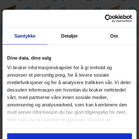
Legg i handlekurven
Legg i handlekurven
Legg i handlekurven
Legg i handle
Samtykke
Detaljer
Om
Vallejo Game
Vallejo Game
Space Dust
Vallejo Game
Air Beasty
Air Wolf Grey
Paint Set - For
Air Pale Flesh
Brown
Airbrush
Antall på
Antall på
Antall på
Antall på
Dine data, dine valg
45,-
45,-
321,-
45,-
lager:
6
lager:
6
lager:
4
lager:
6
Vi bruker informasjonskapsler for å gi innhold og
annonser et personlig preg, for å levere sosiale
mediefunksjoner og for å analysere trafikken vår. Vi deler
Legg i handlekurven
Legg i handlekurven
Legg i handlekurven
Legg i handle
dessuten informasjon om hvordan du bruker nettstedet
vårt, med partnerne våre innen sosiale medier,
Vallejo Game
Vallejo Game
Vallejo Game
Vallejo Game
annonsering og analysearbeid, som kan kombinere den
Air Elf Skin
Air Rosy Flesh
Air Sun Yellow
Air Gold
med annen informasjon du har gjort tilgjengelig for dem,
Tone
Yellow
Antall på
Antall på
Antall på
Antall på
45,-
45,-
45,-
45,-
eller som de har samlet inn gjennom din bruk av
lager:
4
lager:
2
lager:
7
lager:
4
tjenestene deres.