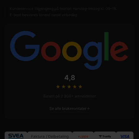
Kundeservice tilgjengelig på telefon mandag–fredag kl. 09–15.
E-post besvares senest neste virkedag.
4,8
★★★★
★
Basert på 2 300+ anmeldelser
Se alle brukeromtaler
Faktura / Delbetaling