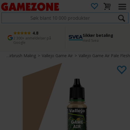
4.8
Sikker betaling
1 dags levering
45 dager returfrist
2 300+ anmeldelser på
med Svea
Bestill innen kl. 12
Enkel retur
Google
h
>
Airbrush Maling
>
Vallejo Game Air
>
Vallejo Game Air Pale Flesh