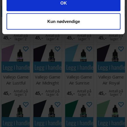
Googles retningslinjer for personvern
OK
Legg i handlekurven
Legg i handlekurven
Legg i handlekurven
Legg i handle
Vallejo Game
Vallejo Game
Vallejo Game
Vallejo Game
Kun nødvendige
Air Rosy Flesh
Air Gold
Air Nocturnal
Air Sun Yellow
Yellow
Red
Antall på
Antall på
Antall på
Antall på
45,-
45,-
45,-
45,-
lager:
2
lager:
4
lager:
1
lager:
7
Legg i handlekurven
Legg i handlekurven
Legg i handlekurven
Legg i handle
Vallejo Game
Vallejo Game
Vallejo Game
Vallejo Game
Air Lustful
Air Midnight
Air Sunrise
Air Royal
Purple
Purple
Blue
Purple
Antall på
Antall på
Antall på
Antall på
45,-
45,-
45,-
45,-
lager:
3
lager:
6
lager:
8
lager:
7
Legg i handlekurven
Legg i handlekurven
Legg i handlekurven
Legg i handle