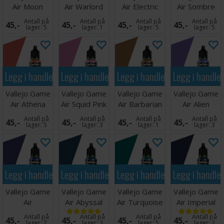
Air Moon
Air Warlord
Air Electric
Air Sombre
Yellow
Purple
Blue
Grey
Antall på
Antall på
Antall på
Antall på
45,-
45,-
45,-
45,-
lager:
5
lager:
1
lager:
5
lager:
5
Legg i handlekurven
Legg i handlekurven
Legg i handlekurven
Legg i handle
Vallejo Game
Vallejo Game
Vallejo Game
Vallejo Game
Air Athena
Air Squid Pink
Air Barbarian
Air Alien
Skin
Skin
Purple
Antall på
Antall på
Antall på
Antall på
45,-
45,-
45,-
45,-
lager:
5
lager:
3
lager:
1
lager:
3
Legg i handlekurven
Legg i handlekurven
Legg i handlekurven
Legg i handle
Vallejo Game
Vallejo Game
Vallejo Game
Vallejo Game
Air
Air Abyssal
Air Turquoise
Air Imperial
Ultramarine
Turquoise
Blue
Antall på
Antall på
Antall på
Antall på
45,-
45,-
45,-
45,-
Blue
lager:
7
lager:
3
lager:
5
lager:
2