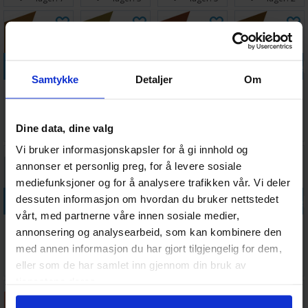
Legg i handlekurven
Legg i handlekurven
Legg i handlekurven
Legg i handle
Samtykke
Detaljer
Om
Vallejo Game
Vallejo Game
Vallejo Game
Vallejo Game
Air Leather
Air
Air Grunge
Air Beasty
Brown
Camouflage
Brown
Brown
Antall på
Antall på
Antall på
Antall på
Dine data, dine valg
45,-
45,-
45,-
45,-
Green
lager:
11
lager:
4
lager:
3
lager:
6
Vi bruker informasjonskapsler for å gi innhold og
annonser et personlig preg, for å levere sosiale
mediefunksjoner og for å analysere trafikken vår. Vi deler
Legg i handlekurven
Legg i handlekurven
Legg i handlekurven
Legg i handle
dessuten informasjon om hvordan du bruker nettstedet
vårt, med partnerne våre innen sosiale medier,
Vallejo Game
Space Dust
Vallejo Game
Vallejo Game
annonsering og analysearbeid, som kan kombinere den
Air Wolf Grey
Paint Set - For
Air Elf Skin
Air Toxic
med annen informasjon du har gjort tilgjengelig for dem,
Airbrush
Tone
Yellow
Antall på
Antall på
Antall på
Antall på
45,-
321,-
45,-
45,-
eller som de har samlet inn gjennom din bruk av
lager:
6
lager:
4
lager:
4
lager:
6
tjenestene deres.