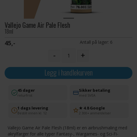
Vallejo Game Air Pale Flesh
18ml
45,-
Antall på lager:
6
-
+
Legg i handlekurven
45 dager
Sikker betaling
returfrist
med SVEA
1 dags levering
★ 4.8 Google
Bestill innen kl. 12
2 300+ anmeldelser
Vallejo Game Air Pale Flesh (18ml) er en airbrushmaling med
akrylfarger for alle typer Fantasy-, Wargames- og Sci-Fi-