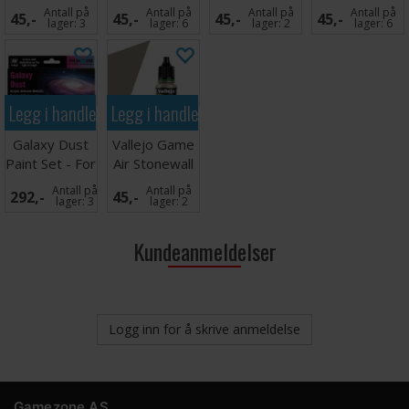
Yellow
Brown
Grey
Brown
Antall på
Antall på
Antall på
Antall på
45,-
45,-
45,-
45,-
lager:
3
lager:
6
lager:
2
lager:
6
Legg i handlekurven
Legg i handlekurven
Galaxy Dust
Vallejo Game
Paint Set - For
Air Stonewall
Airbrush
Grey
Antall på
Antall på
292,-
45,-
lager:
3
lager:
2
Kundeanmeldelser
Logg inn for å skrive anmeldelse
Gamezone AS