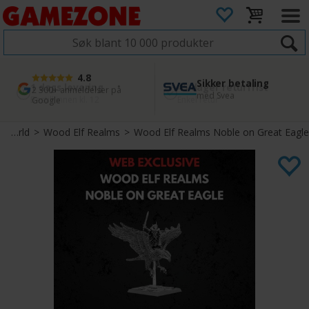
4.8
Sikker betaling
1 dags levering
45 dager returfrist
2 300+ anmeldelser på
med Svea
Bestill innen kl. 12
Enkel retur
Google
Warhammer The Old World
>
Wood Elf Realms
>
Wood Elf Realms Noble on Great Eagle