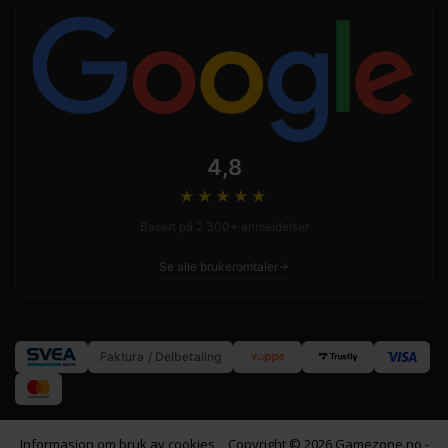
4,8
★★★★
★
Basert på 2 300+ anmeldelser
Se alle brukeromtaler
Faktura / Delbetaling
Informasjon om bruk av cookies
Copyright © 2026 Gamezone.no -