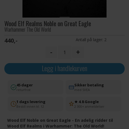
Wood Elf Realms Noble on Great Eagle
Warhammer The Old World
440,-
Antall på lager:
2
-
+
Legg i handlekurven
45 dager
Sikker betaling
returfrist
med SVEA
1 dags levering
★ 4.8 Google
Bestill innen kl. 12
2 300+ anmeldelser
Wood Elf Noble on Great Eagle - En adelig ridder til
Wood Elf Realms i Warhammer: The Old World!