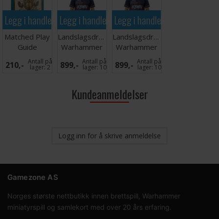
Legg i handlekurven
Legg i handlekurven
Legg i handlekurven
Matched Play
Landslagsdrakt
Landslagsdrakt
Guide
Warhammer
Warhammer
2026 Norge
2026 Norge L
Antall på
Antall på
Antall på
210,-
899,-
899,-
XXL
lager:
2
lager:
10
lager:
10
Kundeanmeldelser
Logg inn for å skrive anmeldelse
Gamezone AS
Norges største nettbutikk innen brettspill, Warhammer
miniatyrspill og samlekort med over 20 års erfaring.