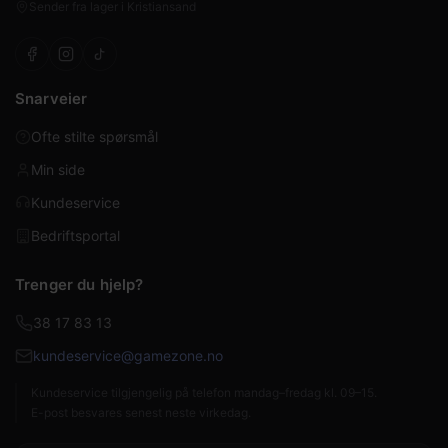
Sender fra lager i Kristiansand
Snarveier
Ofte stilte spørsmål
Min side
Kundeservice
Bedriftsportal
Trenger du hjelp?
38 17 83 13
kundeservice@gamezone.no
Kundeservice tilgjengelig på telefon mandag–fredag kl. 09–15.
E-post besvares senest neste virkedag.