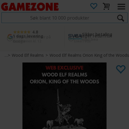
4.8
Sikker betaling
1 dags levering
45 dager returfrist
2 300+ anmeldelser på
med Svea
Bestill innen kl. 12
Enkel retur
Google
rld
>
Wood Elf Realms
>
Wood Elf Realms Orion King of the Woods