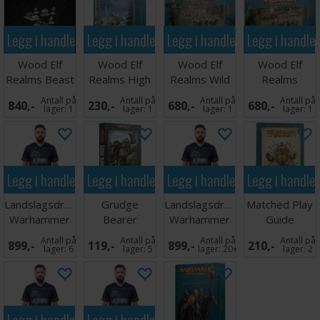
Legg i handlekurven
Legg i handlekurven
Legg i handlekurven
Legg i handle
Wood Elf
Wood Elf
Wood Elf
Wood Elf
Realms Beast
Realms High
Realms Wild
Realms
Pack
Elf
Riders
Eternal Guard
Antall på
Antall på
Antall på
Antall på
840,-
230,-
680,-
680,-
Loremaster
lager:
1
lager:
1
lager:
1
lager:
1
Legg i handlekurven
Legg i handlekurven
Legg i handlekurven
Legg i handle
Landslagsdrakt
Grudge
Landslagsdrakt
Matched Play
Warhammer
Bearer
Warhammer
Guide
2026 Norge
(Paperback)
2026 Norge
Antall på
Antall på
Antall på
Antall på
899,-
119,-
899,-
210,-
M
XL
lager:
6
lager:
5
lager:
20+
lager:
2
Legg i handlekurven
Legg i handlekurven