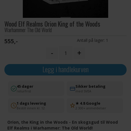
Wood Elf Realms Orion King of the Woods
Warhammer The Old World
555,-
Antall på lager:
1
-
+
Legg i handlekurven
45 dager
Sikker betaling
returfrist
med SVEA
1 dags levering
★ 4.8 Google
Bestill innen kl. 12
2 300+ anmeldelser
Orion, the King in the Woods - En skogsgud til Wood
Elf Realms i Warhammer: The Old World!