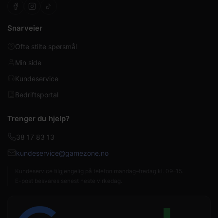
Snarveier
Ofte stilte spørsmål
Min side
Kundeservice
Bedriftsportal
Trenger du hjelp?
38 17 83 13
kundeservice@gamezone.no
Kundeservice tilgjengelig på telefon mandag–fredag kl. 09–15.
E-post besvares senest neste virkedag.