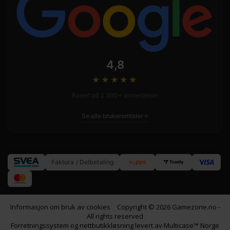
4,8
★★★★
★
Basert på 2 300+ anmeldelser
Se alle brukeromtaler
Faktura / Delbetaling
Informasjon om bruk av cookies
Copyright © 2026 Gamezone.no -
All rights reserved
Forretningssystem
og
nettbutikkløsning
levert av
Multicase™ Norge