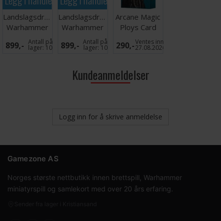
Landslagsdrakt
Landslagsdrakt
Arcane Magic
Warhammer
Warhammer
Ploys Card
2026 Norge
2026 Norge L
Pack
Antall på
Antall på
Ventes inn
899,-
899,-
290,-
XXL
lager:
10
lager:
10
27.08.2026
Kundeanmeldelser
Logg inn for å skrive anmeldelse
Gamezone AS
Norges største nettbutikk innen brettspill, Warhammer
miniatyrspill og samlekort med over 20 års erfaring.
Sender fra lager i Kristiansand