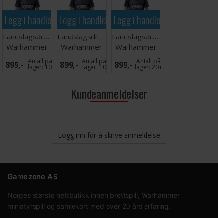
Legg i handlekurven
Legg i handlekurven
Legg i handlekurven
Landslagsdrakt
Landslagsdrakt
Landslagsdrakt
Warhammer
Warhammer
Warhammer
2026 Norge L
2026 Norge
2026 Norge
Antall på
Antall på
Antall på
899,-
899,-
899,-
XXL
XL
lager:
10
lager:
10
lager:
20+
Kundeanmeldelser
Logg inn for å skrive anmeldelse
Gamezone AS
Norges største nettbutikk innen brettspill, Warhammer
miniatyrspill og samlekort med over 20 års erfaring.