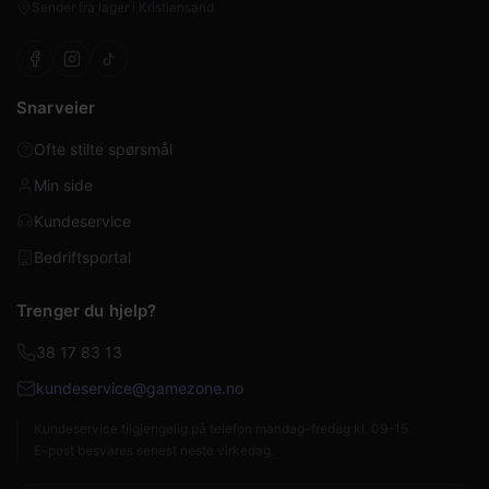
Sender fra lager i Kristiansand
Snarveier
Ofte stilte spørsmål
Min side
Kundeservice
Bedriftsportal
Trenger du hjelp?
38 17 83 13
kundeservice@gamezone.no
Kundeservice tilgjengelig på telefon mandag–fredag kl. 09–15.
E-post besvares senest neste virkedag.