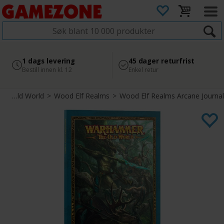
4.8
Sikker betaling
1 dags levering
45 dager returfrist
2 300+ anmeldelser på
med Svea
Bestill innen kl. 12
Enkel retur
Google
Warhammer The Old World
>
Wood Elf Realms
>
Wood Elf Realms Arcane Journal