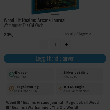
Wood Elf Realms Arcane Journal
Warhammer The Old World
205,-
Antall på lager:
2
-
+
Legg i handlekurven
45 dager
Sikker betaling
returfrist
med SVEA
1 dags levering
★ 4.8 Google
Bestill innen kl. 12
2 300+ anmeldelser
Wood Elf Realms Arcane Journal - Regelbok til Wood
Elf Realms i Warhammer: The Old World!