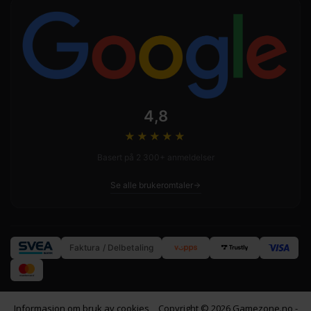
4,8
★★★★
★
Basert på 2 300+ anmeldelser
Se alle brukeromtaler
Faktura / Delbetaling
Informasjon om bruk av cookies
Copyright © 2026 Gamezone.no -