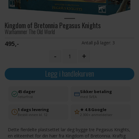
Kingdom of Bretonnia Pegasus Knights
Warhammer The Old World
495,-
Antall på lager:
3
-
+
Legg i handlekurven
45 dager
Sikker betaling
returfrist
med SVEA
1 dags levering
★ 4.8 Google
Bestill innen kl. 12
2 300+ anmeldelser
Dette flerdelte plastsettet lar deg bygge tre Pegasus Knights,
en eliteenhet for din hær fra Kingdom of Bretonnia. Kraftig