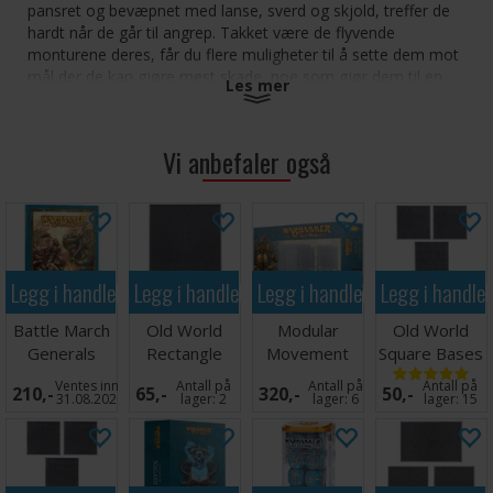
pansret og bevæpnet med lanse, sverd og skjold, treffer de
hardt når de går til angrep. Takket være de flyvende
monturene deres, får du flere muligheter til å sette dem mot
mål der de kan gjøre mest skade, noe som gjør dem til en
Les mer
spillavgjørende enhet i enhver Bretonnian-hær.
Dette settet inneholder 51 plastkomponenter og leveres med
Vi anbefaler også
3x Citadel 40mm x 60mm rektangulære baser, 3x store
flyvende stenger og 3x små flyvende baser. Det inkluderer
også et Bretonnia-overføringsskjema med 176 overføringer
som du kan bruke for å tilpasse dine Pegasus Knights.
Disse miniatyrene leveres umalte og krever montering.
Legg i handlekurven
Legg i handlekurven
Legg i handlekurven
Legg i handle
Battle March
Old World
Modular
Old World
Generals
Rectangle
Movement
Square Bases
Companion
Bases
Trays
40mm x5
Ventes inn
Antall på
Antall på
Antall på
210,-
65,-
320,-
50,-
100x150mm
31.08.2026
lager:
2
lager:
6
lager:
15
x1