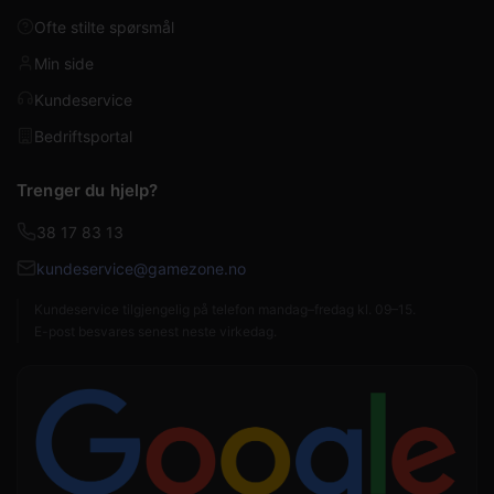
Ofte stilte spørsmål
Min side
Kundeservice
Bedriftsportal
Trenger du hjelp?
38 17 83 13
kundeservice@gamezone.no
Kundeservice tilgjengelig på telefon mandag–fredag kl. 09–15.
E-post besvares senest neste virkedag.