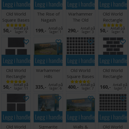
Legg i handlekurven
Legg i handlekurven
Legg i handlekurven
Legg i handle
Old World
The Rise of
Warhammer
Old World
Square Bases
Nagash
The Old
Rectangle
50mm x5
(Paperback)
World Dice
Bases
Antall på
Antall på
Antall på
Antall på
50,-
199,-
290,-
50,-
Set
50x75mm x3
lager:
9
lager:
1
lager:
3
lager:
6
Legg i handlekurven
Legg i handlekurven
Legg i handlekurven
Legg i handle
Old World
Warhammer
Old World
Old World
Rectangle
Hills
Square Bases
Rectangle
Bases
25mm x100
Bases
Antall på
Antall på
Antall på
Antall på
50,-
335,-
400,-
160,-
60x100mm
25x50mm
lager:
11
lager:
6
lager:
7
lager:
7
x3
x20
Legg i handlekurven
Legg i handlekurven
Legg i handlekurven
Legg i handle
Old World
Sigmarite
Walls &
Old World