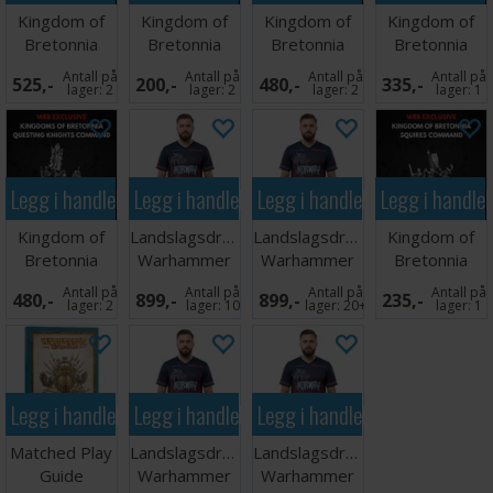
Kingdom of
Kingdom of
Kingdom of
Kingdom of
Bretonnia
Bretonnia
Bretonnia
Bretonnia
Grail Reliquae
Lord Great
Questing
Squires
Antall på
Antall på
Antall på
Antall på
525,-
200,-
480,-
335,-
Weapon
Knights
lager:
2
lager:
2
lager:
2
lager:
1
Legg i handlekurven
Legg i handlekurven
Legg i handlekurven
Legg i handle
Kingdom of
Landslagsdrakt
Landslagsdrakt
Kingdom of
Bretonnia
Warhammer
Warhammer
Bretonnia
Questing
2026 Norge
2026 Norge
Squires
Antall på
Antall på
Antall på
Antall på
480,-
899,-
899,-
235,-
Command
XXL
XL
Command
lager:
2
lager:
10
lager:
20+
lager:
1
Legg i handlekurven
Legg i handlekurven
Legg i handlekurven
Matched Play
Landslagsdrakt
Landslagsdrakt
Guide
Warhammer
Warhammer