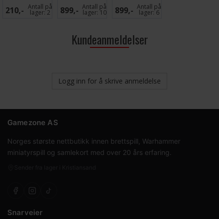
2026 Norge L
2026 Norge
Antall på
Antall på
Antall på
210,-
899,-
899,-
M
lager:
2
lager:
10
lager:
6
Kundeanmeldelser
Logg inn for å skrive anmeldelse
Gamezone AS
Norges største nettbutikk innen brettspill, Warhammer
miniatyrspill og samlekort med over 20 års erfaring.
Sender fra lager i Kristiansand
Snarveier