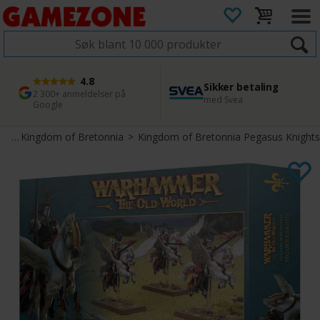
4.8
Sikker betaling
1 dags levering
45 dager returfrist
2 300+ anmeldelser på
med Svea
Bestill innen kl. 12
Enkel retur
Google
ld
>
Kingdom of Bretonnia
>
Kingdom of Bretonnia Pegasus Knights