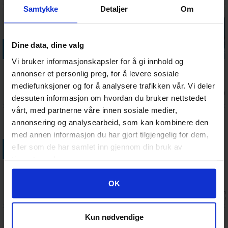
Samtykke
Detaljer
Om
Dine data, dine valg
Legg i handlekurven
Legg i handlekurven
Legg i handlekurven
Legg i handle
Vi bruker informasjonskapsler for å gi innhold og
Warhammer
Fortified
Arcane Ruins
Kingdom of
annonser et personlig preg, for å levere sosiale
The Old
Manor of the
Bretonnia
mediefunksjoner og for å analysere trafikken vår. Vi deler
World Card
Empire
Knights of
Ventes inn
Antall på
Antall på
Antall på
160,-
930,-
620,-
495,-
dessuten informasjon om hvordan du bruker nettstedet
Sleeves
Realm
07.08.2026
lager:
2
lager:
2
lager:
2
vårt, med partnerne våre innen sosiale medier,
annonsering og analysearbeid, som kan kombinere den
med annen informasjon du har gjort tilgjengelig for dem,
Legg i handlekurven
Legg i handlekurven
Legg i handlekurven
eller som de har samlet inn gjennom din bruk av
tjenestene deres.
Watchtower
Kingdom of
Grudge
Warhammer
of the Empire
Bretonnia
Bearer
The Old
Googles retningslinjer for personvern
OK
Lord Royal
(Paperback)
World
Antall på
Antall på
Antall på
Ventes inn
555,-
440,-
119,-
555,-
Pegasus
Rulebook
lager:
1
lager:
1
lager:
5
31.08.202
Kun nødvendige