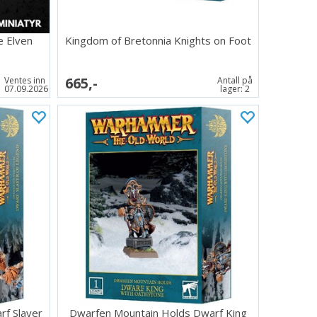
e Elven
Kingdom of Bretonnia Knights on Foot
665,-
Ventes inn
Antall på
07.09.2026
lager:
2
f Slayer
Dwarfen Mountain Holds Dwarf King