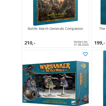
Battle March Generals Companion
The 
210,-
199,-
Ventes inn
31.08.2026