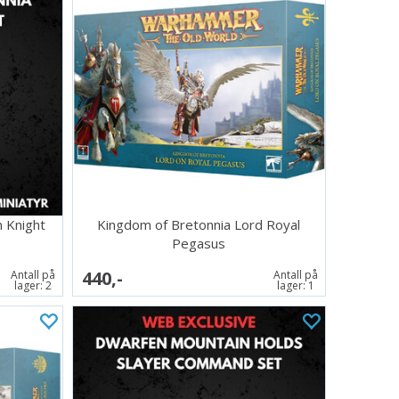
 Knight
Kingdom of Bretonnia Lord Royal
Pegasus
440,-
Antall på
Antall på
lager:
2
lager:
1