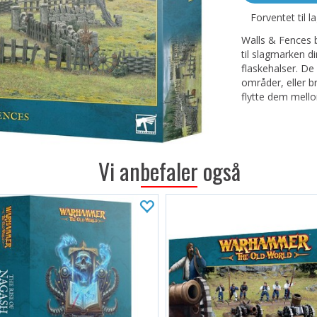
Forventet til l
Walls & Fences b
til slagmarken di
flaskehalser. De
områder, eller b
flytte dem mello
Dette terrengset
4x Signpo
8x Walls
Vi anbefaler også
10x Fence
Dette settet inn
umontert og uma