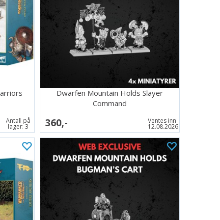
arriors
Dwarfen Mountain Holds Slayer
Command
360,-
Antall på
Ventes inn
lager:
3
12.08.2026