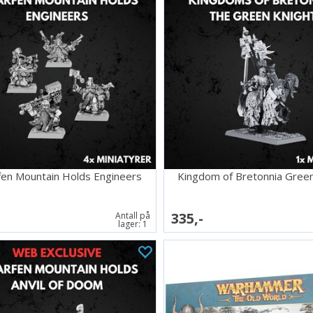
en Mountain Holds Engineers
Kingdom of Bretonnia Green
335,-
Antall på
lager:
1