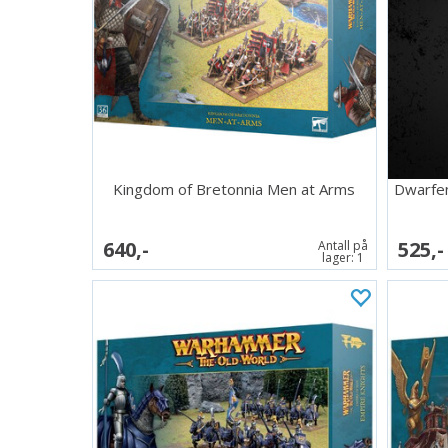
Kingdom of Bretonnia Men at Arms
Dwarfen
640,-
525,-
Antall på
lager:
1