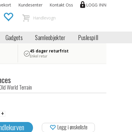
vekort
Kundesenter
Kontakt Oss
LOGG INN
Gadgets
Samleobjekter
Puslespill
45 dager returfrist
Enkel retur
nces
ld World Terrain
+
ndlekurven
Legg i ønskeliste