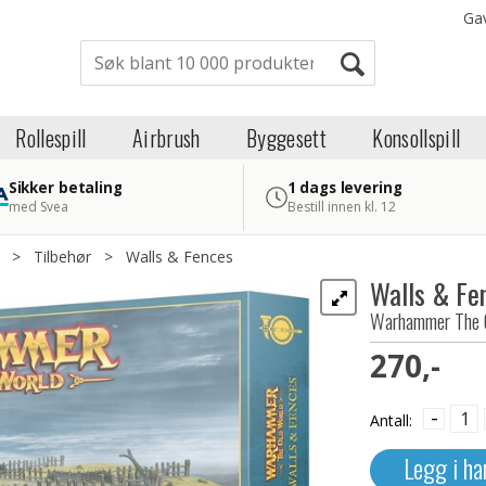
Ga
Rollespill
Airbrush
Byggesett
Konsollspill
Sikker betaling
1 dags levering
med Svea
Bestill innen kl. 12
>
Tilbehør
>
Walls & Fences
Walls & Fe
Warhammer The O
270,-
-
Antall:
Legg i ha