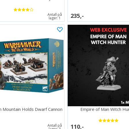
235,-
Antall på
lager:
1
n Mountain Holds Dwarf Cannon
Empire of Man Witch Hu
110,-
Antall på
lager:
3