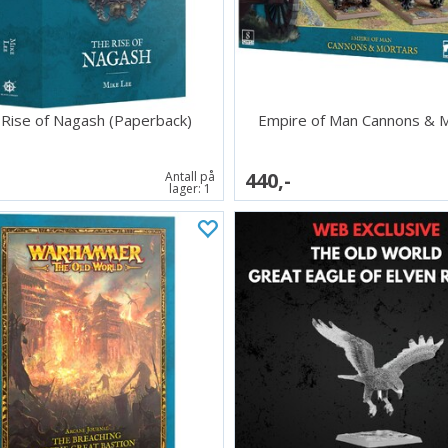
Rise of Nagash (Paperback)
Empire of Man Cannons & 
440,-
Antall på
lager:
1