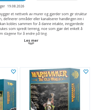
ager
19.08.2026
ygger et nettverk av murer og gjerder som gir struktur
n, definerer områder eller kanaliserer handlingen inn i
 kan kobles sammen for å danne intakte, inngjerdede
rukes som spredt terreng, noe som gjør det enkelt å
m slagene for å endre på ting.
Les mer
tet inneholder:
sts
s
eholder 22 plastkomponenter. Disse miniatyrene leveres
lt.