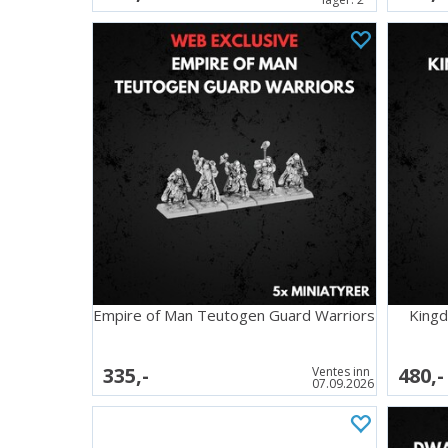
Empire of Man Teutogen Guard Warriors
Kingd
335,-
480,-
Ventes inn
07.09.2026