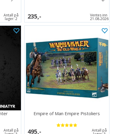
235,-
Antall på
Ventes inn
lager:
2
21.08.2026
nter
Empire of Man Empire Pistoliers
495,-
Antall på
Antall på
lager:
3
lager:
3