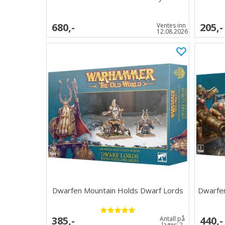
680,-
205,-
Ventes inn
12.08.2026
Dwarfen Mountain Holds Dwarf Lords
Dwarfe
385,-
440,-
Antall på
lager:
2