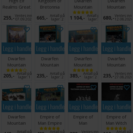
High Elf
Kingdom of
Dwarfen
Dwarfen
Realms Great
Bretonnia
Mountain
Mountain
Eagle Elven
Knights on
Holds
Holds Slayers
Ventes inn
Antall på
Antall på
Ventes inn
255,-
665,-
1 104,-
680,-
Realms
Foot
Battalion
07.09.2026
lager:
2
lager:
2
12.08.202
Legg i handlekurven
Legg i handlekurven
Legg i handlekurven
Legg i handle
Dwarfen
Dwarfen
Dwarfen
Dwarfen
Mountain
Mountain
Mountain
Mountain
Holds Arcane
Holds Dwarf
Holds Dwarf
Holds Dwarf
Antall på
Antall på
Antall på
Ventes inn
205,-
235,-
385,-
235,-
Journal
Slayer
Lords
King
lager:
1
lager:
2
lager:
2
27.08.202
Legg i handlekurven
Legg i handlekurven
Legg i handlekurven
Legg i handle
Dwarfen
Empire of
Empire of
Empire of
Mountain
Man Empire
Man
Man Witch
Holds Dwarf
Pistoliers
Teutogen
Hunter
Antall på
Antall på
Ventes inn
Antall på