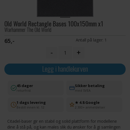
Old World Rectangle Bases 100x150mm x1
Warhammer The Old World
65,-
Antall på lager:
1
-
+
Legg i handlekurven
45 dager
Sikker betaling
returfrist
med SVEA
1 dags levering
★ 4.8 Google
Bestill innen kl. 12
2 300+ anmeldelser
Citadel-baser gir en stabil og solid plattform for modellene
dine å stå på, og kan males slik du ønsker for å gi samlingen