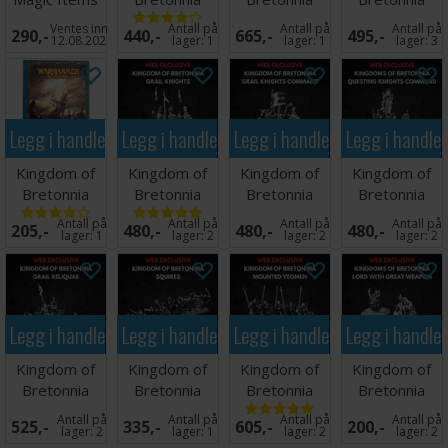
Reference
Battle
Battle
Pegasus
Ventes inn
Antall på
Antall på
Antall på
290,-
440,-
665,-
495,-
Card Pack
Standard on
Pilgrims
Knights
12.08.2026
lager:
1
lager:
1
lager:
3
Legg i handlekurven
Legg i handlekurven
Legg i handlekurven
Legg i handle
Kingdom of
Kingdom of
Kingdom of
Kingdom of
Bretonnia
Bretonnia
Bretonnia
Bretonnia
Arcane Journal
Grail Knights
Grail Knights
Questing
Antall på
Antall på
Antall på
Antall på
205,-
480,-
480,-
480,-
Comma
Command
lager:
1
lager:
2
lager:
2
lager:
2
Legg i handlekurven
Legg i handlekurven
Legg i handlekurven
Legg i handle
Kingdom of
Kingdom of
Kingdom of
Kingdom of
Bretonnia
Bretonnia
Bretonnia
Bretonnia
Grail Reliquae
Squires
Mounted
Lord Great
Antall på
Antall på
Antall på
Antall på
525,-
335,-
605,-
200,-
Yeomen
Weapon
lager:
2
lager:
1
lager:
2
lager:
2