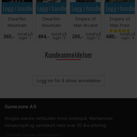
Legg i handlekurven
Legg i handlekurven
Legg i handlekurven
Legg i handle
Dwarfen
Dwarfen
Empire of
Empire of
Mountain
Mountain
Man Arcane
Man Free
Holds Dwarf
Holds
Journal
Company
Antall på
Antall på
Antall på
Antall på
365,-
494,-
205,-
680,-
Command
Quarrellers
Militia
lager:
1
lager:
3
lager:
2
lager:
4
Kundeanmeldelser
Logg inn for å skrive anmeldelse
Gamezone AS
Norges største nettbutikk innen brettspill, Warhammer
miniatyrspill og samlekort med over 20 års erfaring.
Sender fra lager i Kristiansand