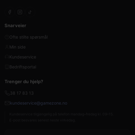
Snarveier
Ofte stilte spørsmål
Min side
Kundeservice
Bedriftsportal
Trenger du hjelp?
38 17 83 13
kundeservice@gamezone.no
Kundeservice tilgjengelig på telefon mandag–fredag kl. 09–15.
E-post besvares senest neste virkedag.