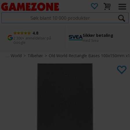
4.8
Sikker betaling
1 dags levering
45 dager returfrist
2 300+ anmeldelser på
med Svea
Bestill innen kl. 12
Enkel retur
Google
Warhammer The Old World
>
Tilbehør
>
Old World Rectangle Bases 100x150mm x1