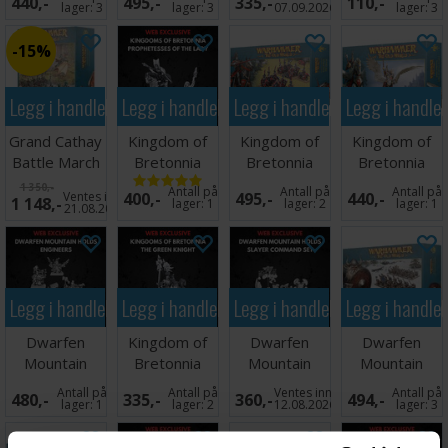
440,-
495,-
335,-
110,-
Cannon
Guard
lager:
3
lager:
3
07.09.2026
lager:
3
Warriors
15%
Legg i handlekurven
Legg i handlekurven
Legg i handlekurven
Legg i handle
Grand Cathay
Kingdom of
Kingdom of
Kingdom of
Battle March
Bretonnia
Bretonnia
Bretonnia
Army
Prophetesses
Knights of
Lord Royal
1 350,-
Antall på
Antall på
Antall på
Ventes inn
400,-
495,-
440,-
1 148,-
Lady
Realm
Pegasus
lager:
1
lager:
2
lager:
1
21.08.2026
Legg i handlekurven
Legg i handlekurven
Legg i handlekurven
Legg i handle
Dwarfen
Kingdom of
Dwarfen
Dwarfen
Mountain
Bretonnia
Mountain
Mountain
Holds
Green Knight
Holds Slayer
Holds
Antall på
Antall på
Ventes inn
Antall på
480,-
335,-
360,-
494,-
Engineers
Command
Warriors
lager:
1
lager:
2
12.08.2026
lager:
3