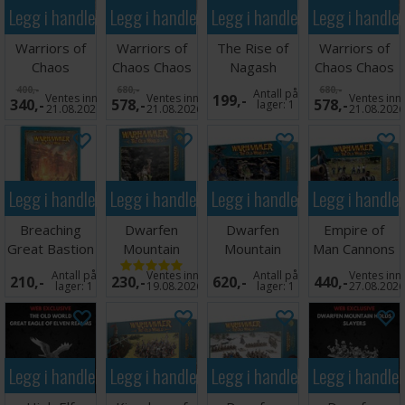
Legg i handlekurven
Legg i handlekurven
Legg i handlekurven
Legg i handle
Warriors of
Warriors of
The Rise of
Warriors of
Chaos
Chaos Chaos
Nagash
Chaos Chaos
Champions of
Warriors
(Paperback)
Knights
400,-
680,-
680,-
Antall på
Ventes inn
Ventes inn
199,-
Ventes inn
340,-
578,-
578,-
Chaos
lager:
1
21.08.2026
21.08.2026
21.08.202
Legg i handlekurven
Legg i handlekurven
Legg i handlekurven
Legg i handle
Breaching
Dwarfen
Dwarfen
Empire of
Great Bastion
Mountain
Mountain
Man Cannons
Arcane Journal
Holds
Holds Dwarf
& Mortars
Antall på
Ventes inn
Antall på
Ventes inn
210,-
230,-
620,-
440,-
Runesmith
Gyrocopters
lager:
1
19.08.2026
lager:
1
27.08.202
Legg i handlekurven
Legg i handlekurven
Legg i handlekurven
Legg i handle