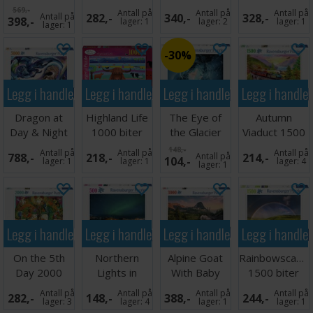
Puslespill
biter
3000 biter
2000 biter
569,-
Antall på
Antall på
Antall på
Antall på
282,-
340,-
328,-
398,-
lager:
1
lager:
2
lager:
1
lager:
1
30%
Legg i handlekurven
Legg i handlekurven
Legg i handlekurven
Legg i handle
Dragon at
Highland Life
The Eye of
Autumn
Day & Night
1000 biter
the Glacier
Viaduct 1500
5000 biter
Puslespill
500 biter
biter
148,-
Antall på
Antall på
Antall på
788,-
218,-
Antall på
214,-
104,-
Puslespill
lager:
1
lager:
1
lager:
4
lager:
1
Legg i handlekurven
Legg i handlekurven
Legg i handlekurven
Legg i handle
On the 5th
Northern
Alpine Goat
Rainbowscape
Day 2000
Lights in
With Baby
1500 biter
biter
Tromsø 500
3000 biter
Puslespill
Antall på
Antall på
Antall på
Antall på
282,-
148,-
388,-
244,-
Puslespill
biter
lager:
3
lager:
4
lager:
1
lager:
1