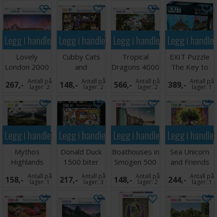
Legg i handlekurven
Legg i handlekurven
Legg i handlekurven
Legg i handle
Lovely
Cubby Cats
Tropical
EXIT Puzzle
London 2000
and
Dragons 4000
The Key to
biter
Succulents
biter
Atlantis
Antall på
Antall på
Antall på
Antall på
267,-
148,-
566,-
389,-
Puslespill
500 biter
Puslespill
lager:
2
lager:
2
lager:
2
lager:
1
Legg i handlekurven
Legg i handlekurven
Legg i handlekurven
Legg i handle
Mythos
Donald Duck
Boathouses in
Sea Unicorn
Highlands
1500 biter
Smogen 500
and Friends
1000 biter
Puslespill
biter
1500 biter
Antall på
Antall på
Antall på
Antall på
158,-
217,-
148,-
244,-
Puslespill
lager:
1
lager:
3
lager:
2
lager:
1