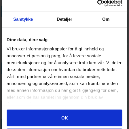
Legg i handlekurven
Legg i handlekurven
Legg i handlekurven
Legg i handle
Samtykke
Detaljer
Om
Disney
Winter
Disney
Dragons
Photographs
Reading Nook
Bookstore of
Library 3000
1500 biter
1000 biter
Wonders
biter
Ventes inn
Antall på
Antall på
Antall på
245,-
172,-
222,-
389,-
Puslespill
1500 biter
Puslespill
Dine data, dine valg
27.08.2026
lager:
2
lager:
1
lager:
1
Vi bruker informasjonskapsler for å gi innhold og
annonser et personlig preg, for å levere sosiale
mediefunksjoner og for å analysere trafikken vår. Vi deler
Legg i handlekurven
Legg i handlekurven
Legg i handlekurven
Legg i handle
dessuten informasjon om hvordan du bruker nettstedet
vårt, med partnerne våre innen sosiale medier,
Disney Lion
Disney Castle
EXIT Puzzle
Illuminated
annonsering og analysearbeid, som kan kombinere den
King 1000
Jasmine 1000
The Deserted
Pokemon
biter
biter
Lighthouse
2000 biter
med annen informasjon du har gjort tilgjengelig for dem,
Antall på
Antall på
Antall på
Antall på
170,-
198,-
308,-
282,-
Puslespill
lager:
2
lager:
3
lager:
3
lager:
3
eller som de har samlet inn gjennom din bruk av
tjenestene deres.
Googles retningslinjer for personvern
OK
Legg i handlekurven
Legg i handlekurven
Legg i handlekurven
Legg i handle