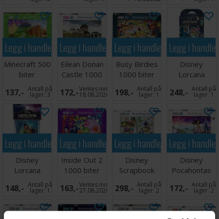
Legg i handlekurven
Legg i handlekurven
Legg i handlekurven
Legg i handle
Minecraft 500
Eilean Donan
Busy Birdies
Disney
biter
Castle 1000
1000 biter
Lorcana
Puslespill
biter
Puslespill
Whispers Well
Antall på
Ventes inn
Antall på
Antall på
137,-
172,-
198,-
248,-
Starter #2
lager:
3
18.08.2026
lager:
1
lager:
1
Legg i handlekurven
Legg i handlekurven
Legg i handlekurven
Legg i handle
Disney
Inside Out 2
Disney
Disney
Lorcana
1000 biter
Scrapbook
Pocahontas
Sleeves Mulan
Puslespill
2000 biter
1000 biter
Antall på
Ventes inn
Antall på
Antall på
148,-
163,-
298,-
172,-
Puslespill
Puslespill
lager:
1
27.08.2026
lager:
2
lager:
2