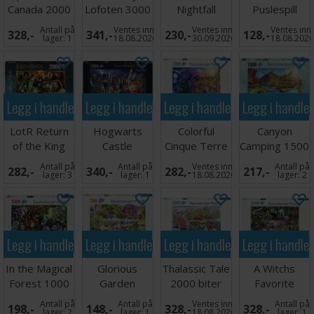
Canada 2000
Lofoten 3000
Nightfall
Puslespill
biter
biter
Manor
2x12 biter
Antall på
Ventes inn
Ventes inn
Ventes inn
328,-
341,-
230,-
128,-
Puslespill
lager:
1
18.08.2026
30.09.2026
18.08.202
Legg i handlekurven
Legg i handlekurven
Legg i handlekurven
Legg i handle
LotR Return
Hogwarts
Colorful
Canyon
of the King
Castle
Cinque Terre
Camping 1500
2000 biter
Cutaway 3000
2000 biter
biter
Antall på
Antall på
Ventes inn
Antall på
282,-
340,-
282,-
217,-
biter
Puslespill
lager:
3
lager:
1
18.08.2026
lager:
2
Legg i handlekurven
Legg i handlekurven
Legg i handlekurven
Legg i handle
In the Magical
Glorious
Thalassic Tale
A Witchs
Forest 1000
Garden
2000 biter
Favorite
biter
Centre 500
Puslespill
Things 2000
Antall på
Antall på
Ventes inn
Antall på
198,-
148,-
328,-
328,-
biter
biter
lager:
2
lager:
1
18.08.2026
lager:
1