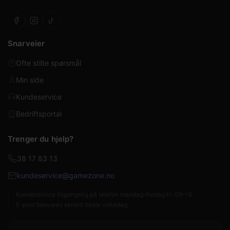
Snarveier
Ofte stilte spørsmål
Min side
Kundeservice
Bedriftsportal
Trenger du hjelp?
38 17 83 13
kundeservice@gamezone.no
Kundeservice tilgjengelig på telefon mandag–fredag kl. 09–15.
E-post besvares senest neste virkedag.