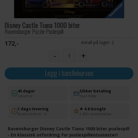
Disney Castle Tiana 1000 biter
Ravensburger Puzzle Puslespill
172,-
Antall på lager:
2
-
+
Legg i handlekurven
45 dager
Sikker betaling
returfrist
med SVEA
1 dags levering
★ 4.8 Google
Bestill innen kl. 12
2 300+ anmeldelser
Ravensburger Disney Castle Tiana 1000 biter puslespill
- En klassisk utfordring for puslespillentusiaster!