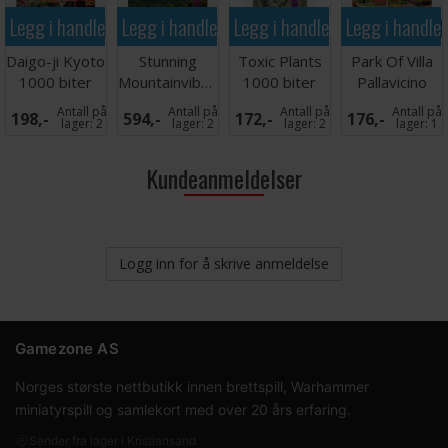
Legg i handlekurven
Legg i handlekurven
Legg i handlekurven
Legg i handle
Daigo-ji Kyoto
Stunning
Toxic Plants
Park Of Villa
1000 biter
Mountainvibes
1000 biter
Pallavicino
Puslespill
4000 biter
Puslespill
1000 biter
Antall på
Antall på
Antall på
Antall på
198,-
594,-
172,-
176,-
lager:
2
lager:
2
lager:
2
lager:
1
Kundeanmeldelser
Logg inn for å skrive anmeldelse
Gamezone AS
Norges største nettbutikk innen brettspill, Warhammer
miniatyrspill og samlekort med over 20 års erfaring.
Sender fra lager i Kristiansand