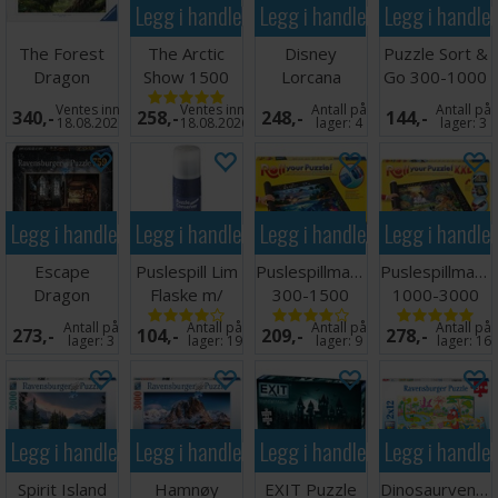
Legg i handlekurven
Legg i handlekurven
Legg i handle
The Forest
The Arctic
Disney
Puzzle Sort &
Dragon
Show 1500
Lorcana
Go 300-1000
Awakes 3000
biter
Whispers Well
biter
Ventes inn
Ventes inn
Antall på
Antall på
340,-
258,-
248,-
144,-
biter
Puslespill
Starter #1
18.08.2026
18.08.2026
lager:
4
lager:
3
Legg i handlekurven
Legg i handlekurven
Legg i handlekurven
Legg i handle
Escape
Puslespill Lim
Puslespillmatte
Puslespillmatte
Dragon
Flaske m/
300-1500
1000-3000
Laboratory
svamp
brikker
brikker
Antall på
Antall på
Antall på
Antall på
273,-
104,-
209,-
278,-
759 biter
lager:
3
lager:
19
lager:
9
lager:
16
Legg i handlekurven
Legg i handlekurven
Legg i handlekurven
Legg i handle
Spirit Island
Hamnøy
EXIT Puzzle
Dinosaurvenne