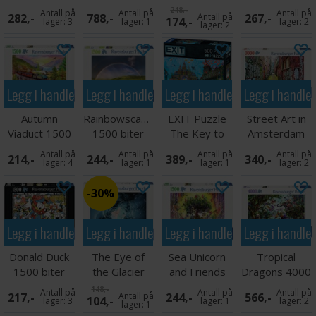
biter
5000 biter
Puslespill
biter
248,-
Antall på
Antall på
Antall på
282,-
788,-
Antall på
267,-
174,-
Puslespill
Puslespill
lager:
3
lager:
1
lager:
2
lager:
2
Legg i handlekurven
Legg i handlekurven
Legg i handlekurven
Legg i handle
Autumn
Rainbowscape
EXIT Puzzle
Street Art in
Viaduct 1500
1500 biter
The Key to
Amsterdam
biter
Puslespill
Atlantis
3000 biter
Antall på
Antall på
Antall på
Antall på
214,-
244,-
389,-
340,-
Puslespill
lager:
4
lager:
1
lager:
1
lager:
2
30%
Legg i handlekurven
Legg i handlekurven
Legg i handlekurven
Legg i handle
Donald Duck
The Eye of
Sea Unicorn
Tropical
1500 biter
the Glacier
and Friends
Dragons 4000
Puslespill
500 biter
1500 biter
biter
148,-
Antall på
Antall på
Antall på
217,-
Antall på
244,-
566,-
104,-
Puslespill
lager:
3
lager:
1
lager:
2
lager:
1