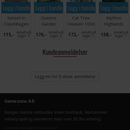
Legg i handlekurven
Legg i handlekurven
Legg i handlekurven
Legg i handle
Sunset in
Queens
Cat Tree
Mythos
Copenhagen
Garden
Heaven 1000
Highlands
500 biter
Sudeley
biter
1000 biter
Antall på
Antall på
Antall på
Antall på
115,-
176,-
172,-
158,-
Castle 1000
Puslespill
Puslespill
lager:
3
lager:
2
lager:
1
lager:
1
biter
Kundeanmeldelser
Logg inn for å skrive anmeldelse
Gamezone AS
Norges største nettbutikk innen brettspill, Warhammer
miniatyrspill og samlekort med over 20 års erfaring.
Sender fra lager i Kristiansand