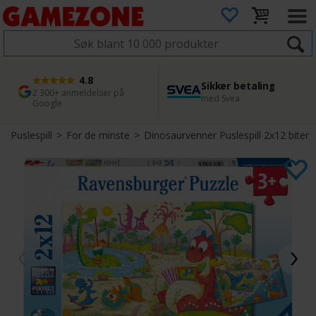
4.8
Sikker betaling
1 dags levering
45 dager returfrist
2 300+ anmeldelser på
med Svea
Bestill innen kl. 12
Enkel retur
Google
Puslespill
>
For de minste
>
Dinosaurvenner Puslespill 2x12 biter