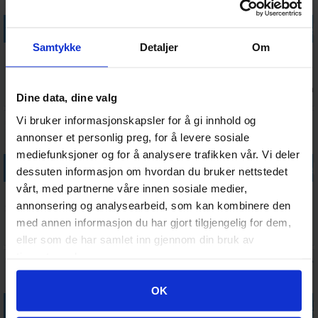
Legg i handlekurven
Legg i handlekurven
Legg i handlekurven
Legg i handle
Samtykke
Detaljer
Om
Disney Lion
Gode
EXIT Puzzle
Disney Castle
King 1000
dyrevenner
The Deserted
Jasmine 1000
biter
Puslespill 3x6
Lighthouse
biter
Antall på
Antall på
Antall på
Antall på
170,-
104,-
308,-
198,-
Puslespill
biter
Dine data, dine valg
lager:
2
lager:
2
lager:
3
lager:
3
Vi bruker informasjonskapsler for å gi innhold og
annonser et personlig preg, for å levere sosiale
mediefunksjoner og for å analysere trafikken vår. Vi deler
Legg i handlekurven
Legg i handlekurven
Legg i handlekurven
Legg i handle
dessuten informasjon om hvordan du bruker nettstedet
vårt, med partnerne våre innen sosiale medier,
Magical
A Dive in the
LotR The Two
Store
annonsering og analysearbeid, som kan kombinere den
Student Harry
Maldives
Towers 2000
gravemaskiner
Potter 1000
2000 biter
biter
Puslespill 3x6
med annen informasjon du har gjort tilgjengelig for dem,
Antall på
Antall på
Antall på
Antall på
170,-
328,-
282,-
98,-
biter
biter
lager:
2
lager:
2
lager:
1
lager:
1
eller som de har samlet inn gjennom din bruk av
tjenestene deres.
Googles retningslinjer for personvern
OK
Legg i handlekurven
Legg i handlekurven
Legg i handlekurven
Legg i handle