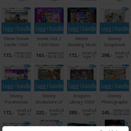
Legg i handlekurven
Legg i handlekurven
Legg i handlekurven
Legg i handle
Eilean Donan
Inside Out 2
Winter
Disney
Castle 1000
1000 biter
Reading Nook
Scrapbook
biter
Puslespill
1000 biter
2000 biter
Ventes inn
Ventes inn
Antall på
Antall på
172,-
163,-
172,-
298,-
Puslespill
19.08.2026
28.08.2026
lager:
2
lager:
2
Legg i handlekurven
Legg i handlekurven
Legg i handlekurven
Legg i handle
Disney
Disney
Dragons
Disney
Pocahontas
Bookstore of
Library 3000
Photographs
1000 biter
Wonders
biter
1500 biter
Antall på
Antall på
Antall på
Ventes inn
172,-
222,-
389,-
245,-
Puslespill
1500 biter
Puslespill
Puslespill
lager:
2
lager:
1
lager:
1
28.08.202