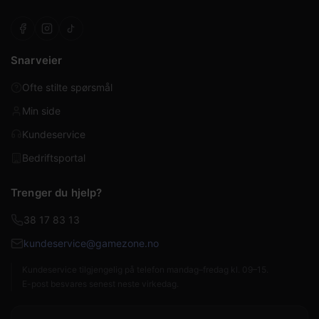
Snarveier
Ofte stilte spørsmål
Min side
Kundeservice
Bedriftsportal
Trenger du hjelp?
38 17 83 13
kundeservice@gamezone.no
Kundeservice tilgjengelig på telefon mandag–fredag kl. 09–15.
E-post besvares senest neste virkedag.