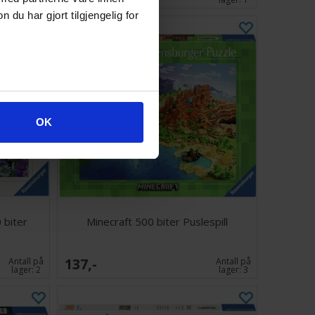
u har gjort tilgjengelig for
OK
 biter
Minecraft 500 biter Puslespill
137,-
Antall på
Antall på
lager:
2
lager:
3