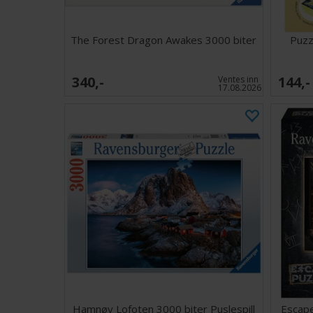
The Forest Dragon Awakes 3000 biter
Puzz
340,-
144,-
Ventes inn
17.08.2026
Hamnøy Lofoten 3000 biter Puslespill
Escape