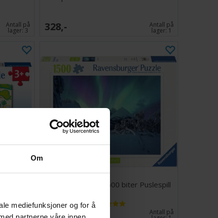
328,-
Antall på
Antall på
lager:
3
lager:
1
Om
12 biter
The Arctic Show 1500 biter Puslespill
iale mediefunksjoner og for å
258,-
Ventes inn
Antall på
 med partnerne våre innen
17.08.2026
lager:
1