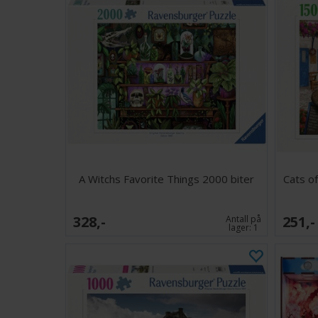
A Witchs Favorite Things 2000 biter
Cats o
328,-
251,-
Antall på
lager:
1