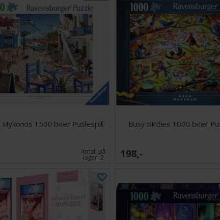
f Mykonos 1500 biter Puslespill
Busy Birdies 1000 biter Pus
198,-
Antall på
lager:
2