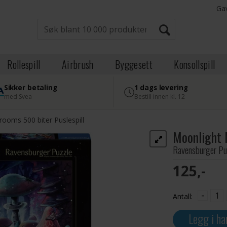
Ga
Rollespill
Airbrush
Byggesett
Konsollspill
Sikker betaling
1 dags levering
med Svea
Bestill innen kl. 12
ooms 500 biter Puslespill
Moonlight 
Ravensburger Pu
125,-
-
Antall:
Legg i ha