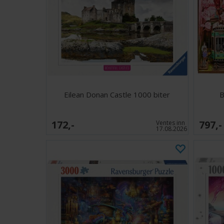
Eilean Donan Castle 1000 biter
B
172,-
797,-
Ventes inn
17.08.2026