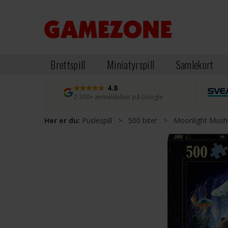
Brettspill
Miniatyrspill
Samlekort
4.8
2 300+ anmeldelser på Google
Her er du:
Puslespill
>
500 biter
>
Moonlight Mushr