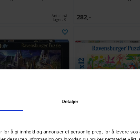
282,-
Antall på
lager:
3
Detaljer
ts Castle Cutaway 3000 biter
Dinosaurvenner Puslespill 2x
 for å gi innhold og annonser et personlig preg, for å levere sos
128,-
Antall på
deler dessuten informasjon om hvordan du bruker nettstedet vårt,
lager:
1