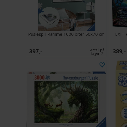
Puslespill Ramme 1000 biter 50x70 cm
EXIT 
397,-
389,-
Antall på
lager:
7