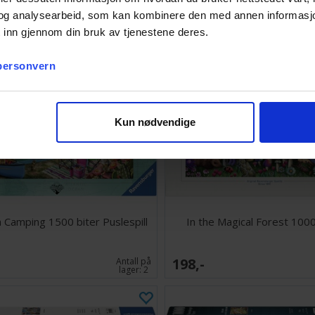
og analysearbeid, som kan kombinere den med annen informasjon d
 inn gjennom din bruk av tjenestene deres.
 personvern
Kun nødvendige
 Camping 1500 biter Puslespill
In the Magical Forest 1000
198,-
Antall på
lager:
2