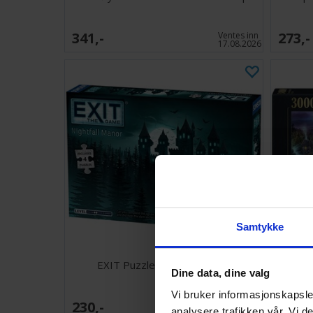
341,-
273,-
Ventes inn
17.08.2026
Samtykke
EXIT Puzzle Nightfall Manor
Hogwar
Dine data, dine valg
Vi bruker informasjonskapsler
230,-
340,-
Ventes inn
analysere trafikken vår. Vi 
30.09.2026