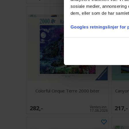
sosiale medier, annonsering 
dem, eller som de har samlet
Googles retningslinjer for
Colorful Cinque Terre 2000 biter
Canyon
282,-
217,-
Ventes inn
17.08.2026