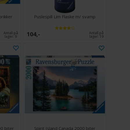
brikker
Puslespill Lim Flaske m/ svamp
104,-
Antall på
Antall på
lager:
9
lager:
19
0 biter
Spirit Island Canada 2000 biter