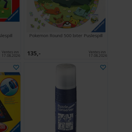
v fantasifulle kunstverk, nattlige scener eller bare elsker
en smart vri, tilbyr Ravensburger Moonlight Mushrooms
yggestoff og en fantastisk lysende utstilling som gir
nev av magi lenge etter at du har lagt den siste brikken.
lespill
Pokemon Round 500 biter Puslespill
135,-
Ventes inn
Ventes inn
17.08.2026
17.08.2026