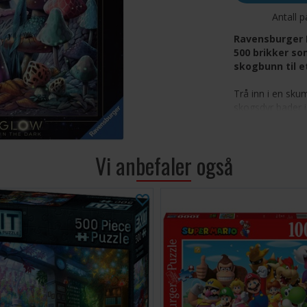
Antall p
Ravensburger 
500 brikker so
skogbunn til e
Trå inn i en sk
skogsdyr bader 
omgir deg med g
sammen denne d
når det ferdige 
Vi anbefaler også
500 presis
fantasisk
Selvlysen
glød når l
Rik palett 
tilfredsst
Førsteklas
brikker og
Ideell pusl
for både n