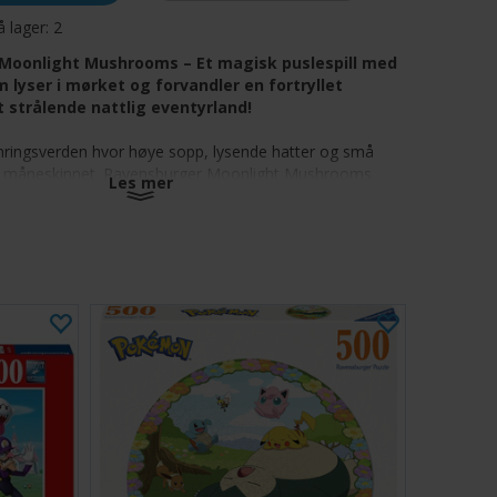
å lager:
2
Moonlight Mushrooms – Et magisk puslespill med
m lyser i mørket og forvandler en fortryllet
t strålende nattlig eventyrland!
umringsverden hvor høye sopp, lysende hatter og små
i måneskinnet. Ravensburger Moonlight Mushrooms
Les mer
lødende farger og myke skygger mens du setter
rømmende fantasiscenen, og belønner deg dobbelt
bildet lyser opp mørket med skjulte selvlysende detaljer.
jonskuttede brikker som skaper en stemningsfull
og med sopp
de blekk avslører hemmelige høydepunkter og uhyggelig
ysene slukkes
av lilla, blå, turkise og myke pastellfarger for visuelt
illende sortering og montering
ses Ravensburger-kvalitet med tettsittende Softclick-
 en linfinish med lav gjenskinn
espillstørrelse for et kvelds- eller helgeprosjekt, perfekt
ybegynnere og erfarne puslespillere