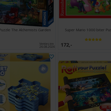
Enten du er fan a
puslespill med 
en avslappende b
rommet ditt et s
Puzzle The Alchemists Garden
Super Mario 1000 biter Pus
172,-
Ventes inn
26.08.2026