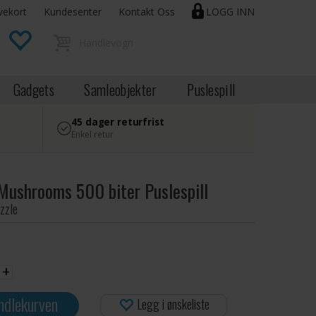
vekort
Kundesenter
Kontakt Oss
LOGG INN
Gadgets
Samleobjekter
Puslespill
45 dager returfrist
Enkel retur
Mushrooms 500 biter Puslespill
zzle
+
ndlekurven
Legg i ønskeliste