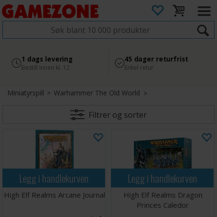
4.8
Sikker betaling
1 dags levering
45 dager returfrist
2 300+ anmeldelser på
med Svea
Bestill innen kl. 12
Enkel retur
Google
Miniatyrspill
>
Warhammer The Old World
Filtrer og sorter
Legg i handlekurven
Legg i handlekurven
High Elf Realms Arcane Journal
High Elf Realms Dragon
Princes Caledor