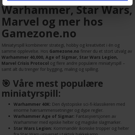
Warhammer, Star Wars,
Marvel og mer hos
Gamezone.no
Miniatyrspill kombinerer strategi, hobby og kreativitet i én og
samme opplevelse. Hos
Gamezone.no
finner du et stort utvalg av
Warhammer 40,000, Age of Sigmar, Star Wars Legion,
Marvel Crisis Protocol
og flere andre populære miniatyrspill –
samt alt du trenger for bygging, maling og spilling.
🎯 Våre mest populære
miniatyrspill:
Warhammer 40K:
Den dystopiske sci-fi-klassikeren med
enorme hærsammensetninger og dype regler.
Warhammer Age of Sigmar:
Fantasyversjonen av
Warhammer med episke helter og magiske slagmarker.
Star Wars Legion:
Kommandér ikoniske tropper og helter
fra Star Wars-universet i taktisk bakkekamp.