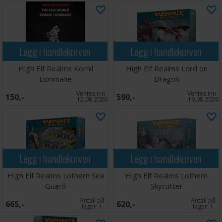
Legg i handlekurven
Legg i handlekurven
High Elf Realms Korhil
High Elf Realms Lord on
Lionmane
Dragon
Ventes inn
Ventes inn
150,-
590,-
12.08.2026
19.08.2026
Legg i handlekurven
Legg i handlekurven
High Elf Realms Lothern Sea
High Elf Realms Lothern
Guard
Skycutter
Antall på
Antall på
665,-
620,-
lager:
1
lager:
1