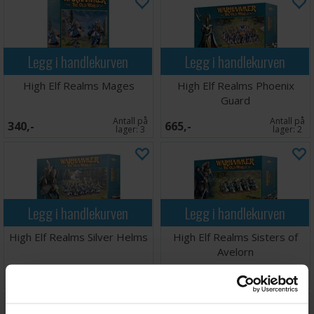
Legg i handlekurven
Legg i handlekurven
High Elf Realms Mages
High Elf Realms Phoenix
Guard
Antall på
Antall på
340,-
665,-
lager:
3
lager:
2
Legg i handlekurven
Legg i handlekurven
High Elf Realms Silver Helms
High Elf Realms Sisters of
Avelorn
Antall på
Antall på
495,-
410,-
lager:
2
lager:
2