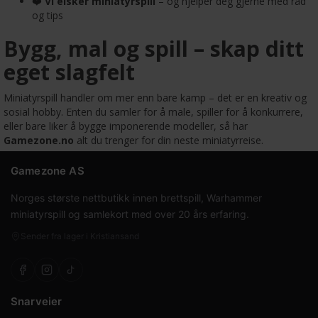
❤️
Vi elsker miniatyrspill
– og hjelper deg gjerne med råd
og tips
Bygg, mal og spill – skap ditt
eget slagfelt
Miniatyrspill handler om mer enn bare kamp – det er en kreativ og
sosial hobby. Enten du samler for å male, spiller for å konkurrere,
eller bare liker å bygge imponerende modeller, så har
Gamezone.no
alt du trenger for din neste miniatyrreise.
Gamezone AS
Norges største nettbutikk innen brettspill, Warhammer
miniatyrspill og samlekort med over 20 års erfaring.
Sender fra lager i Kristiansand
Snarveier