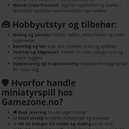
Marvel Crisis Protocol:
Slipp løs superhelter og skurker i
actionfylte bykamper med miniatyrer i høy kvalitet.
🧰 Hobbyutstyr og tilbehør:
Maling og pensler:
Citadel, Vallejo, Army Painter og andre
toppmerker.
Basering og lim:
Gjør dine modeller unike og spillklare.
Verktøy og klippesett:
Perfekt for både nybegynnere og
erfarne byggere.
Oppbevaring og magnetisering:
Hold hæren trygg og klar
for neste slag.
🛡️ Hvorfor handle
miniatyrspill hos
Gamezone.no?
🚚
Rask levering
fra vårt lager i Norge
🎲
Stort utvalg
av kjente miniatyrspill og utvidelser
🎨
Alt du trenger for hobby og maling
på ett sted