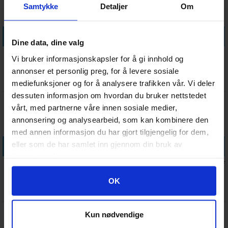
Samtykke
Detaljer
Om
Legg i handlekurven
Legg i handlekurven
Dine data, dine valg
High Elf Realms
High Elf Realms Tiranoc
Vi bruker informasjonskapsler for å gi innhold og
Swordmasters of Hoeth
Chariots
annonser et personlig preg, for å levere sosiale
Antall på
Antall på
625,-
665,-
mediefunksjoner og for å analysere trafikken vår. Vi deler
lager:
1
lager:
3
dessuten informasjon om hvordan du bruker nettstedet
vårt, med partnerne våre innen sosiale medier,
annonsering og analysearbeid, som kan kombinere den
med annen informasjon du har gjort tilgjengelig for dem,
Legg i handlekurven
Legg i handlekurven
eller som de har samlet inn gjennom din bruk av
tjenestene deres.
High Elf Realms Transfer
High Elf Realms White Lions of
Sheet
Chrace
Googles retningslinjer for personvern
OK
Ventes inn
Antall på
290,-
625,-
07.09.2026
lager:
2
Kun nødvendige
Miniatyrspill –