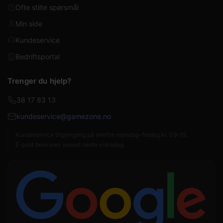
Ofte stilte spørsmål
Min side
Kundeservice
Bedriftsportal
Trenger du hjelp?
38 17 83 13
kundeservice@gamezone.no
Kundeservice tilgjengelig på telefon mandag–fredag kl. 09–15.
E-post besvares senest neste virkedag.