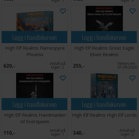
lager:
1
lager:
8
Legg i handlekurven
Legg i handlekurven
High Elf Realms Flamespyre
High Elf Realms Great Eagle
Phoenix
Elven Realms
Antall på
Ventes inn
620,-
255,-
lager:
2
07.09.2026
Legg i handlekurven
Legg i handlekurven
High Elf Realms Handmaiden
High Elf Realms High Elf Lords
of Everqueen
Antall på
Antall på
110,-
340,-
lager:
1
lager:
2