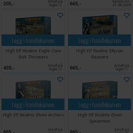
Antall på
Ventes inn
205,-
665,-
lager:
3
21.08.2026
Legg i handlekurven
Legg i handlekurven
High Elf Realms Eagle-Claw
High Elf Realms Ellyrian
Bolt Throwers
Reavers
Antall på
Antall på
430,-
665,-
lager:
3
lager:
1
Legg i handlekurven
Legg i handlekurven
High Elf Realms Elven Archers
High Elf Realms Elven
Spearmen
Antall på
Antall på
665,-
665,-