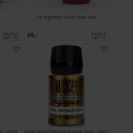
AK Pigments Burnt Rust Red
69,-
Antall på
Antall på
lager:
20+
lager:
10
ck - 60ml
Pure Metal Pigment Antique Gold - 30ml