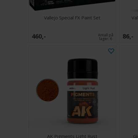
Vallejo Special FX Paint Set
Va
460,-
86,-
Antall på
lager:
6
AK Pigments Light Rust
Gl