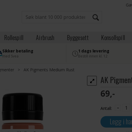
Ga
Rollespill
Airbrush
Byggesett
Konsollspill
Sikker betaling
1 dags levering
med Svea
Bestill innen kl. 12
gmenter
>
AK Pigments Medium Rust
AK Pigmen
69,-
-
Antall:
Legg i ha