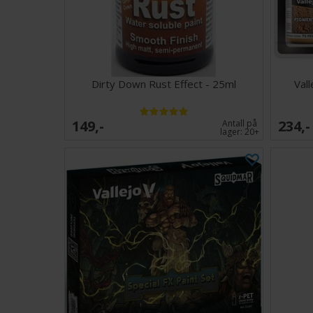
Dirty Down Rust Effect - 25ml
Val
149,-
234,-
Antall på
lager:
20+