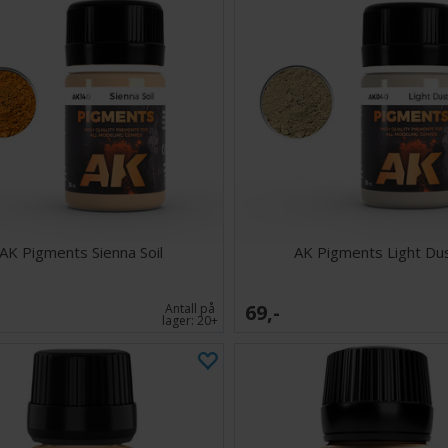
AK Pigments Sienna Soil
AK Pigments Light Du
69,-
Antall på
lager:
20+