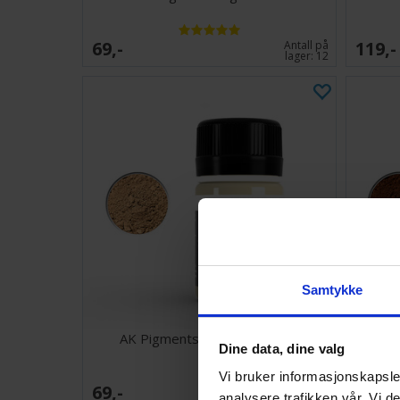
69,-
119,-
Antall på
lager:
12
Samtykke
AK Pigments Middle East Soil
Dine data, dine valg
Vi bruker informasjonskapsler
69,-
69,-
Antall på
analysere trafikken vår. Vi 
lager:
5