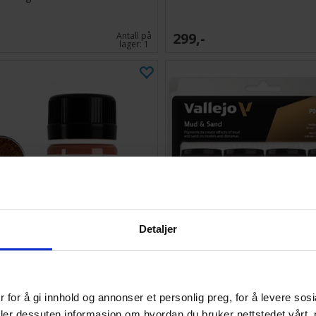
299,-
Antall på
lager:
1
Detaljer
AK Pigments Dark Rust
Vallejo Pigment Set Mud 
 for å gi innhold og annonser et personlig preg, for å levere sos
236,-
Antall på
deler dessuten informasjon om hvordan du bruker nettstedet vårt,
lager:
8