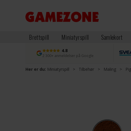
Brettspill
Miniatyrspill
Samlekort
4.8
2 300+ anmeldelser på Google
Her er du:
Miniatyrspill
>
Tilbehør
>
Maling
>
Pi