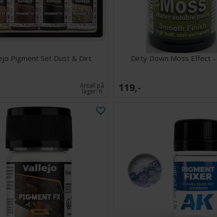
dioramala
Med AK Medium R
tekstur til pros
fantastiske forvi
lejo Pigment Set Dust & Dirt
Dirty Down Moss Effect -
119,-
Antall på
lager:
6