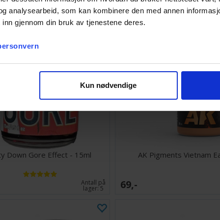
og analysearbeid, som kan kombinere den med annen informasjon d
 inn gjennom din bruk av tjenestene deres.
 personvern
Kun nødvendige
ty Down Gore Effect - 15ml
AK Pigments Vietnam E
69,-
Antall på
lager:
5