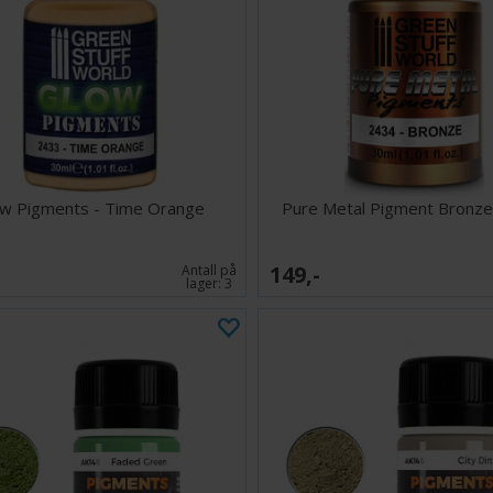
w Pigments - Time Orange
Pure Metal Pigment Bronze
149,-
Antall på
lager:
3