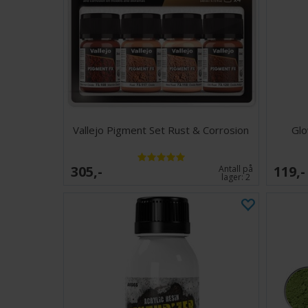
Vallejo Pigment Set Rust & Corrosion
Glo
305,-
119,-
Antall på
lager:
2