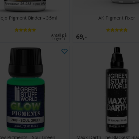
llejo Pigment Binder - 35ml
AK Pigment Fixer
69,-
Antall på
lager:
1
ow Pigments - Soul Green
Maxx Darth The Blackest Bla