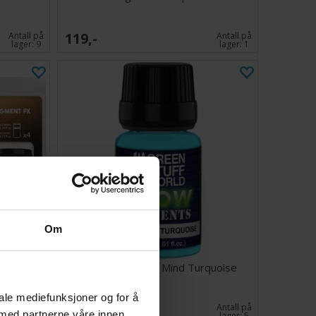
119,-
Antall på
Antall på
lager:
9
lager:
1
Om
& Sand
Glow Pigments - Mind Turquoise
iale mediefunksjoner og for å
119,-
Antall på
Antall på
 med partnerne våre innen
lager:
11
lager:
5