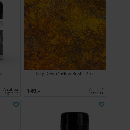
st
Dirty Down Yellow Rust - 25ml
149,-
Antall på
Antall på
lager:
12
lager:
11