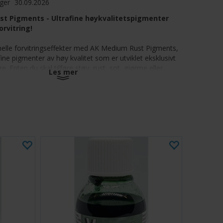
ager
30.09.2026
t Pigments - Ultrafine høykvalitetspigmenter
orvitring!
elle forvitringseffekter med AK Medium Rust Pigments,
fine pigmenter av høy kvalitet som er utviklet eksklusivt
. Enten du skal tilføre støv, rust, sot, gjørme eller
Les mer
disse allsidige pigmentene påføres tørt eller vått for å
 og effektfulle overflater på miniatyrer, kjøretøy,
rreng.
 pigmenter av høy kvalitet:
Finere enn andre merker,
r overlegen blanding og detaljering.
påføring:
Påfør tørr for subtile effekter, eller bland med
xer eller White Spirit for våt påføring og ekstra kontroll.
le og blandbare farger:
En rekke grunnleggende og
e nyanser som kan blandes for å skape tilpassede
ent, bedre verdi:
Inneholder nesten 3 ganger så mye
m ledende merker, til en lavere pris.
or alle modelleringsprosjekter:
Ideell for panser, fly,
storiske modeller, wargaming-miniatyrer og