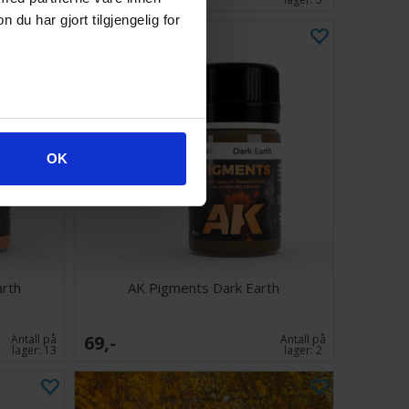
u har gjort tilgjengelig for
OK
arth
AK Pigments Dark Earth
69,-
Antall på
Antall på
lager:
13
lager:
2