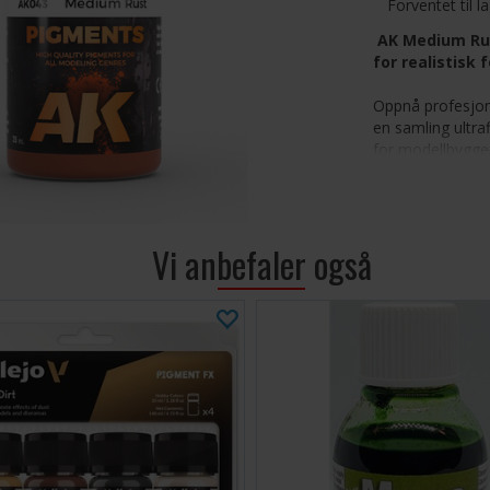
Forventet til l
AK Medium Rus
for realistisk f
Oppnå profesjon
en samling ultra
for modellbyggere
krigsskader, kan 
skape realistiske
dioramaer og te
Vi anbefaler også
Ultrafine
noe som gi
Allsidig 
Pigment Fi
Essensiel
ofte brukt
effekter.
Mer pigm
pigment so
Perfekt f
sci-fi, hi