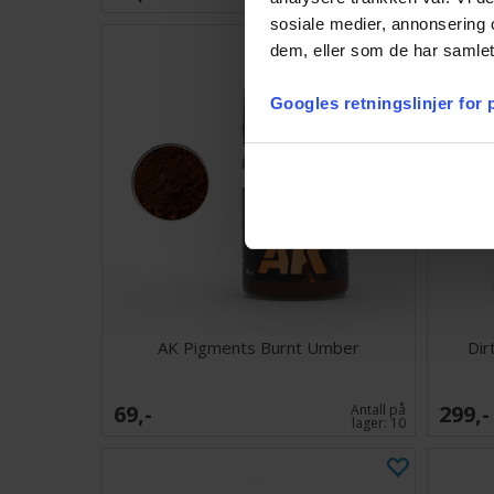
sosiale medier, annonsering 
dem, eller som de har samlet
Googles retningslinjer for
AK Pigments Burnt Umber
Dir
69,-
299,-
Antall på
lager:
10