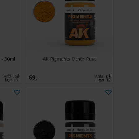
 - 30ml
AK Pigments Ocher Rust
69,-
Antall på
Antall på
lager:
3
lager:
12