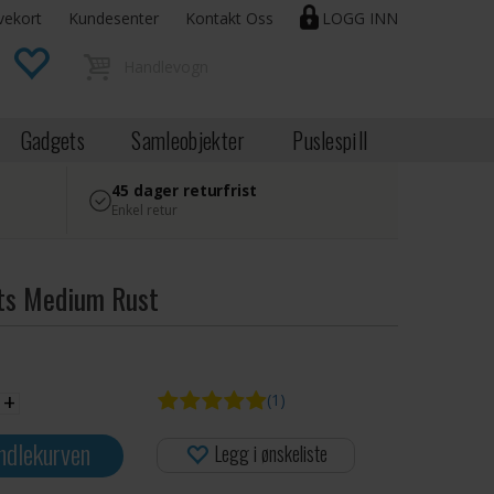
vekort
Kundesenter
Kontakt Oss
LOGG INN
Gadgets
Samleobjekter
Puslespill
45 dager returfrist
Enkel retur
ts Medium Rust
+
(1)
ndlekurven
Legg i ønskeliste