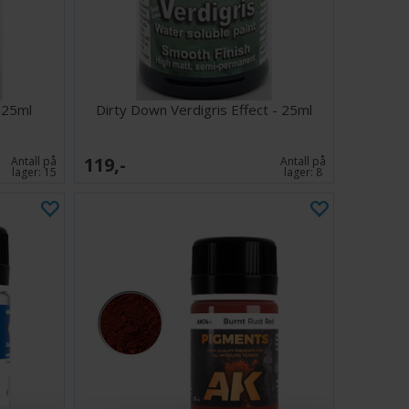
ndskap.
ust Pigments kan du tilføre dybde, realisme og
jektene dine som aldri før. Forbedre modellene dine med
tringseffekter i dag!
 25ml
Dirty Down Verdigris Effect - 25ml
119,-
Antall på
Antall på
lager:
15
lager:
8