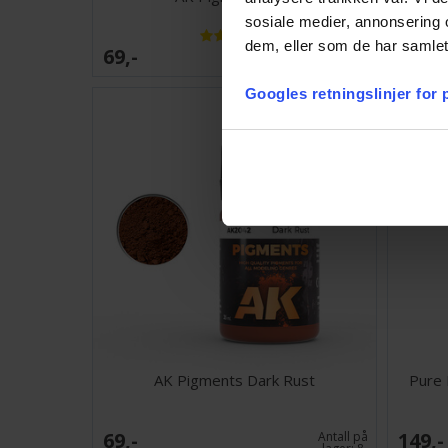
sosiale medier, annonsering 
dem, eller som de har samlet
69,-
119,-
Antall på
lager:
20+
Googles retningslinjer for
AK Pigments Dark Rust
Pure 
69,-
149,-
Antall på