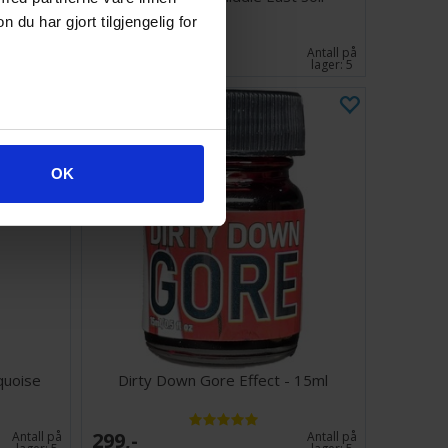
u har gjort tilgjengelig for
69,-
Antall på
Antall på
lager:
1
lager:
5
OK
quoise
Dirty Down Gore Effect - 15ml
299,-
Antall på
Antall på