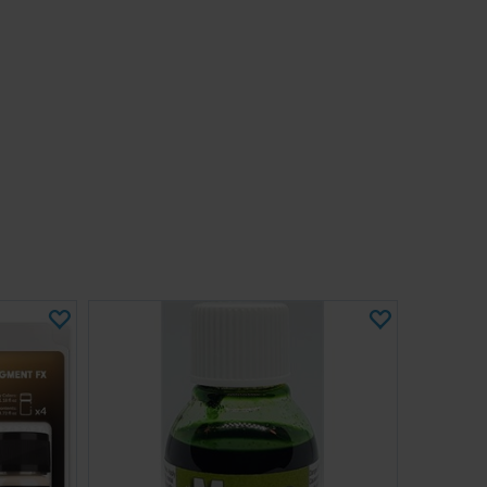
e inneholder 30 ml av produktet i volum. På grunn av
komprimeringskapasiteten til disse pigmentene, kan det
ell følelse av at det er mindre produkt i boksen når den
s flasken ristes før bruk, vil pigmentet dekomprimere og
tilbudte volumet på 30 ml.
entene er ikke giftige, men du bør unngå å puste inn
lasken tett lukket på et kjølig og tørt sted for å unngå
iderer.
 malt eller forseglet med et medium, til og med akryl,
e ruste.