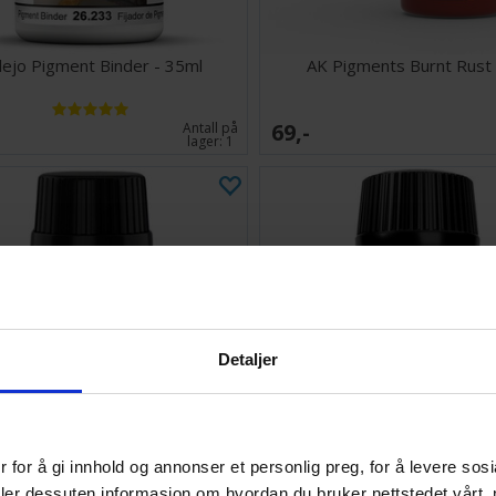
llejo Pigment Binder - 35ml
AK Pigments Burnt Rust
69,-
Antall på
lager:
1
Detaljer
 for å gi innhold og annonser et personlig preg, for å levere sos
ow Pigments - Soul Green
Pure Metal Pigment Antique G
deler dessuten informasjon om hvordan du bruker nettstedet vårt,