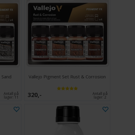
& Sand
Vallejo Pigment Set Rust & Corrosion
320,-
Antall på
Antall på
lager:
11
lager:
2