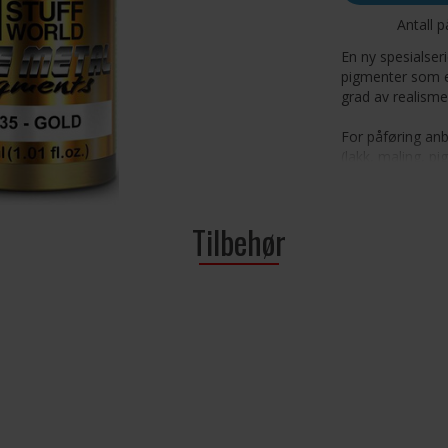
Antall p
En ny spesialser
pigmenter som e
grad av realisme
For påføring an
(lakk, maling, p
Medium) og påfø
overflaten. En 
effekten. En til
Tilbehør
airbrushes.
De kan blandes m
eller fargetone
akrylfarger og 
også brukes i k
for å skape ekte
noe glatt. Det a
grep.
Innhold: 30 ml