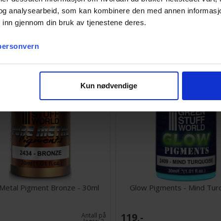
og analysearbeid, som kan kombinere den med annen informasjon d
 inn gjennom din bruk av tjenestene deres.
119,-
Antall på
lager:
1
 personvern
Kun nødvendige
Metal Pigment Bronze - 30ml
Glow Pigments - Mind Tur
119,-
Antall på