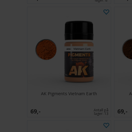
lager:
8
AK Pigments Vietnam Earth
A
69,-
69,-
Antall på
lager:
13