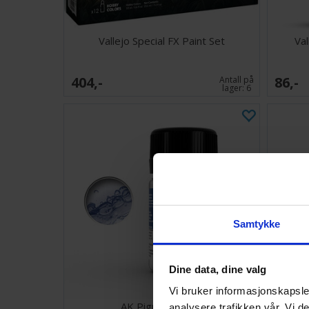
Vallejo Special FX Paint Set
Va
404,-
86,-
Antall på
lager:
6
Samtykke
Dine data, dine valg
Vi bruker informasjonskapsler
AK Pigment Fixer
Gl
analysere trafikken vår. Vi 