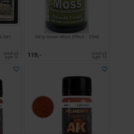
& Dirt
Dirty Down Moss Effect - 25ml
119,-
Antall på
Antall på
lager:
6
lager:
15