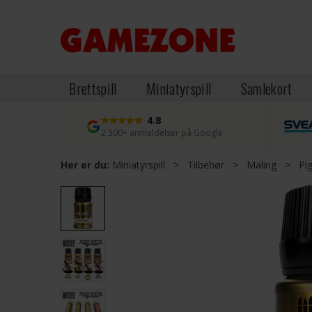
Brettspill
Miniatyrspill
Samlekort
4.8
2 300+ anmeldelser på Google
Her er du:
Miniatyrspill
>
Tilbehør
>
Maling
>
Pi