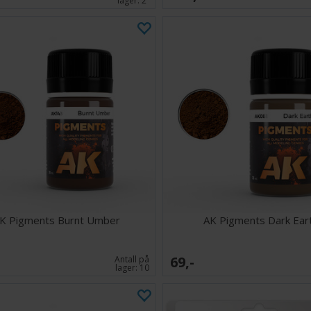
lager:
2
K Pigments Burnt Umber
AK Pigments Dark Ear
69,-
Antall på
lager:
10