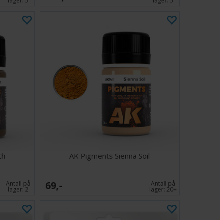
lager:
5
lager:
5
th
AK Pigments Sienna Soil
69,-
Antall på
Antall på
lager:
2
lager:
20+