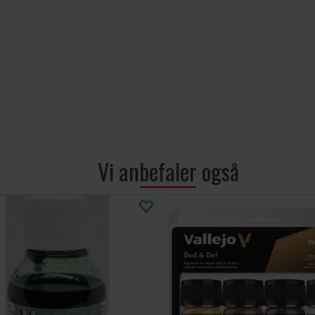
MERKNADER:
Hver flask
den høye 
gi en visu
åpnes. Hvi
fylle det 
Disse pigm
støvet.
Oppbevar f
at den oks
Når den er
Vi anbefaler også
vil den ikk