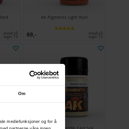
 Red
AK Pigments Light Rust
69,-
Antall på
Antall på
lager:
10
lager:
12
Om
iale mediefunksjoner og for å
old - 30ml
AK Pigments Middle East Soil
 med partnerne våre innen