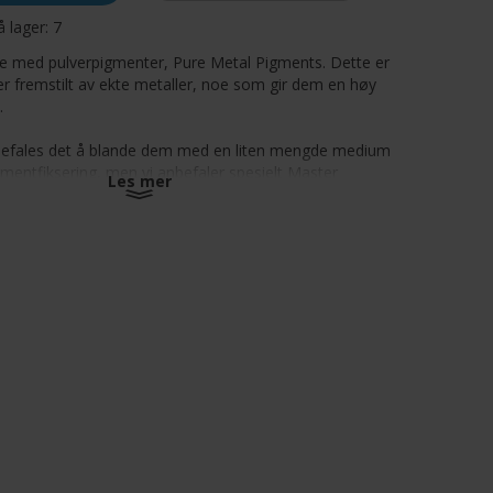
å lager:
7
ie med pulverpigmenter, Pure Metal Pigments. Dette er
r fremstilt av ekte metaller, noe som gir dem en høy
.
befales det å blande dem med en liten mengde medium
igmentfiksering, men vi anbefaler spesielt Master
Les mer
re det ved å strekke det så mye som mulig ut på
for stor mengde medium kan dempe den metalliske
strekkelig mengde medium gjør at pigmentene kan
ed andre farger og malinger for å tilføre variasjoner
r. De kan brukes sammen med både akryl- og ikke-
-medier, og i kombinasjon med epoksyharpikser. De kan
ombinasjon med akselererende oksidasjonsprodukter
 oksidasjonseffekter. De kan poleres etter påføring med
nbefales å påføre på matte overflater for å få bedre