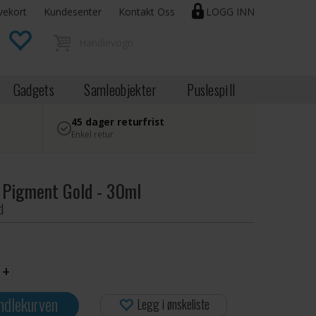
vekort
Kundesenter
Kontakt Oss
LOGG INN
Gadgets
Samleobjekter
Puslespill
45 dager returfrist
Enkel retur
 Pigment Gold - 30ml
d
+
ndlekurven
Legg i ønskeliste