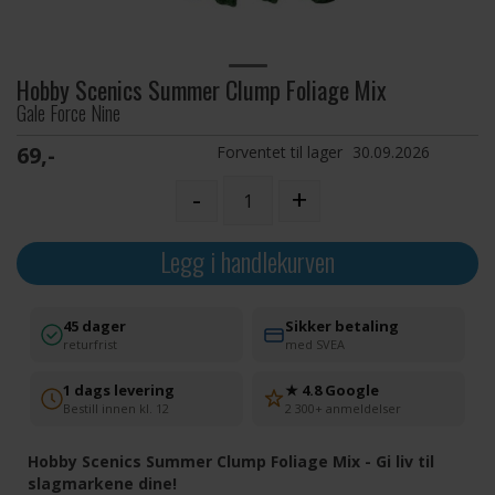
Hobby Scenics Summer Clump Foliage Mix
Gale Force Nine
69,-
Forventet til lager
30.09.2026
-
+
Legg i handlekurven
45 dager
Sikker betaling
returfrist
med SVEA
1 dags levering
★ 4.8 Google
Bestill innen kl. 12
2 300+ anmeldelser
Hobby Scenics Summer Clump Foliage Mix - Gi liv til
slagmarkene dine!