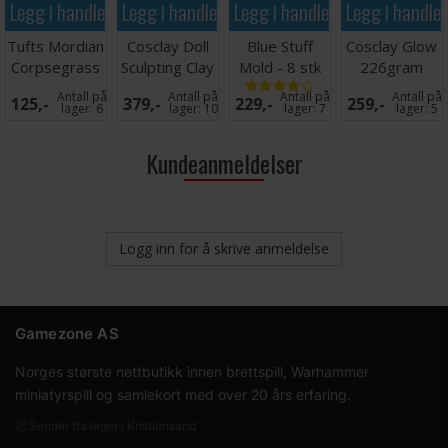
Legg i handlekurven
Legg i handlekurven
Legg i handlekurven
Legg i handle
Tufts Mordian
Cosclay Doll
Blue Stuff
Cosclay Glow
Corpsegrass
Sculpting Clay
Mold - 8 stk
226gram
Faerie Light
Green
Antall på
Antall på
Antall på
Antall på
125,-
379,-
229,-
259,-
lager:
6
lager:
10
lager:
7
lager:
5
Kundeanmeldelser
Logg inn for å skrive anmeldelse
Gamezone AS
Norges største nettbutikk innen brettspill, Warhammer
miniatyrspill og samlekort med over 20 års erfaring.
Sender fra lager i Kristiansand