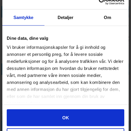
Legg i handlekurven
Legg i handlekurven
Legg i handlekurven
Legg i handle
Samtykke
Detaljer
Om
Epoxy Resin
Mini Lighting
ABS Plasticard
Apoxie Sculpt
Starter Kit
Set Switch
Sheets Mix -
Natural -
Crystal Clear
A4 (7 ark)
454g
Ventes inn
Antall på
Antall på
Antall på
Dine data, dine valg
399,-
119,-
179,-
559,-
26.08.2026
lager:
1
lager:
2
lager:
13
Vi bruker informasjonskapsler for å gi innhold og
annonser et personlig preg, for å levere sosiale
mediefunksjoner og for å analysere trafikken vår. Vi deler
Legg i handlekurven
Legg i handlekurven
Legg i handlekurven
Legg i handle
dessuten informasjon om hvordan du bruker nettstedet
vårt, med partnerne våre innen sosiale medier,
Hobby
Hobby
Hobby
Flat Birch
annonsering og analysearbeid, som kan kombinere den
Scenics
Scenics Iron
Scenics
Wood Strips
med annen informasjon du har gjort tilgjengelig for dem,
Barbed Wire
Chain 1,5mm
Barbed Wire
5mm x100
Antall på
Ventes inn
Antall på
Antall på
69,-
89,-
69,-
99,-
eller som de har samlet inn gjennom din bruk av
15mm (8m)
(1m)
30mm (6m)
lager:
2
31.08.2026
lager:
9
lager:
17
tjenestene deres.
Googles retningslinjer for personvern
OK
Legg i handlekurven
Legg i handlekurven
Legg i handlekurven
Legg i handle