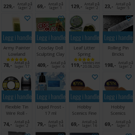
Fine Basing
Flickering
0,65mm x
Antall på
Antall på
Antall på
Antall på
229,-
69,-
129,-
23,-
Grit
3mm (10 stk)
38m
lager:
2
lager:
1
lager:
2
lager:
5
Legg i handlekurven
Legg i handlekurven
Legg i handlekurven
Legg i handle
Army Painter
Cosclay Doll
Leaf Litter
Rolling Pin
Lowland
Sculpting Clay
Spring
Bricks
Shrubs
Warm Beige
Miniatyrblader
Stonework -
Antall på
Antall på
Ventes inn
Antall på
78,-
409,-
119,-
198,-
25mm
lager:
17
lager:
6
20.08.2026
lager:
2
Legg i handlekurven
Legg i handlekurven
Legg i handlekurven
Legg i handle
Flexible Tin
Liquid Frost -
Hobby
Hobby
Wire Roll -
17 ml
Scenics Fine
Scenics
0,5mm (11,5
Basing Grit
Medium
Antall på
Antall på
Antall på
Antall på
74,-
79,-
69,-
69,-
m)
Basing Grit
lager:
2
lager:
14
lager:
16
lager:
3