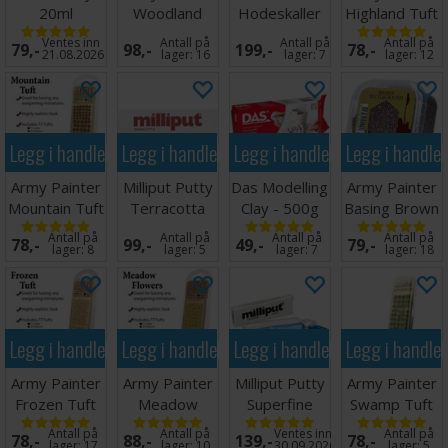
20ml
Woodland
Hodeskaller
Highland Tuft
Tuft
Skulls - 85 stk
Ventes inn
Antall på
Antall på
Antall på
79,-
98,-
199,-
78,-
21.08.2026
lager:
16
lager:
7
lager:
12
Legg i handlekurven
Legg i handlekurven
Legg i handlekurven
Legg i handle
Army Painter
Milliput Putty
Das Modelling
Army Painter
Mountain Tuft
Terracotta
Clay - 500g
Basing Brown
113g
Battleground
Antall på
Antall på
Antall på
Antall på
78,-
99,-
49,-
79,-
lager:
8
lager:
5
lager:
7
lager:
18
Legg i handlekurven
Legg i handlekurven
Legg i handlekurven
Legg i handle
Army Painter
Army Painter
Milliput Putty
Army Painter
Frozen Tuft
Meadow
Superfine
Swamp Tuft
Flowers Tuft
White 113g
Antall på
Antall på
Ventes inn
Antall på
78,-
88,-
139,-
78,-
lager:
17
lager:
10
30.09.2026
lager:
5