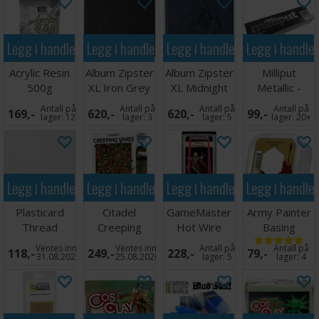
Legg i handlekurven
Legg i handlekurven
Legg i handlekurven
Legg i handle
Acrylic Resin
Album Zipster
Album Zipster
Milliput
500g
XL Iron Grey
XL Midnight
Metallic -
24-pocket
Blue 24-
113g
Antall på
Antall på
Antall på
Antall på
169,-
620,-
620,-
99,-
pocket
lager:
12
lager:
3
lager:
5
lager:
20+
Legg i handlekurven
Legg i handlekurven
Legg i handlekurven
Legg i handle
Plasticard
Citadel
GameMaster
Army Painter
Thread
Creeping
Hot Wire
Basing
Double
Vines
Foam Cutter
Battlefield
Ventes inn
Ventes inn
Antall på
Antall på
118,-
249,-
228,-
79,-
Diamond
Snow
31.08.2026
25.08.2026
lager:
5
lager:
4
Texture