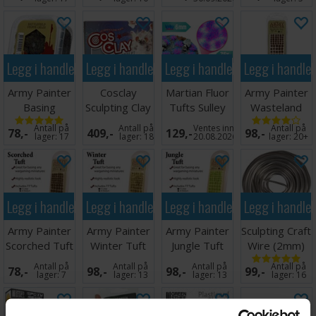
Legg i handlekurven
Legg i handlekurven
Legg i handlekurven
Legg i handle
Army Painter
Cosclay
Martian Fluor
Army Painter
Basing
Sculpting Clay
Tufts Sulley
Wasteland
Steppe Grass
Grey Medium
Purple Blue
Tuft
Antall på
Antall på
Ventes inn
Antall på
78,-
409,-
129,-
98,-
Firm
lager:
17
lager:
18
20.08.2026
lager:
20+
Legg i handlekurven
Legg i handlekurven
Legg i handlekurven
Legg i handle
Army Painter
Army Painter
Army Painter
Sculpting Craft
Scorched Tuft
Winter Tuft
Jungle Tuft
Wire (2mm)
10 meter
Antall på
Antall på
Antall på
Antall på
78,-
98,-
98,-
99,-
lager:
7
lager:
13
lager:
13
lager:
16