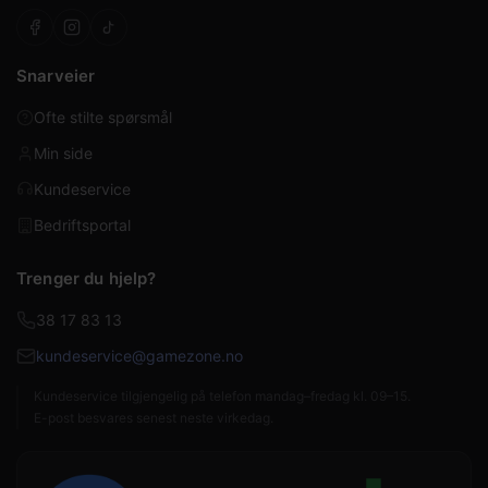
Snarveier
Ofte stilte spørsmål
Min side
Kundeservice
Bedriftsportal
Trenger du hjelp?
38 17 83 13
kundeservice@gamezone.no
Kundeservice tilgjengelig på telefon mandag–fredag kl. 09–15.
E-post besvares senest neste virkedag.