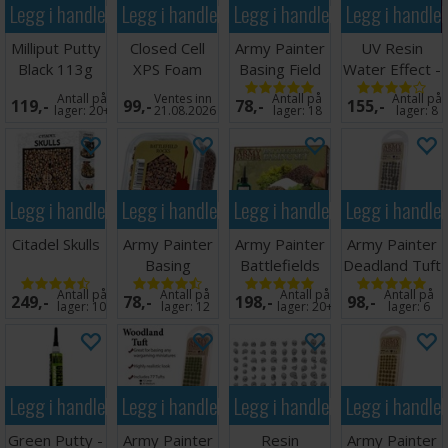
Legg i handlekurven
Legg i handlekurven
Legg i handlekurven
Legg i handle
ødemarker - Hobby Scenics har de nødvendige materialene
for å skape fantastiske, oppslukende landskap.
Milliput Putty
Closed Cell
Army Painter
UV Resin
Black 113g
XPS Foam
Basing Field
Water Effect -
30mm
Grass
30 ml
Antall på
Ventes inn
Antall på
Antall på
119,-
99,-
78,-
155,-
lager:
20+
21.08.2026
lager:
18
lager:
8
Legg i handlekurven
Legg i handlekurven
Legg i handlekurven
Legg i handle
Citadel Skulls
Army Painter
Army Painter
Army Painter
Basing
Battlefields
Deadland Tuft
Battlefield
Basing Set
Antall på
Antall på
Antall på
Antall på
249,-
78,-
198,-
98,-
Rocks
lager:
10
lager:
12
lager:
20+
lager:
6
Legg i handlekurven
Legg i handlekurven
Legg i handlekurven
Legg i handle
Green Putty -
Army Painter
Resin
Army Painter