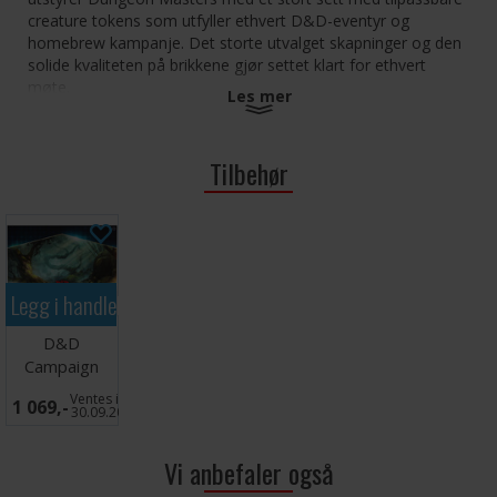
creature tokens som utfyller ethvert D&D-eventyr og
homebrew kampanje. Det storte utvalget skapninger og den
solide kvaliteten på brikkene gjør settet klart for ethvert
møte.
Les mer
Passer flott sammen med Campaign Case - Terrain (se
anbefalt tilbehør).
Tilbehør
64 vektede brikker i 3 størrelser og 4 farger for
maksimal fleksibilitet i encounters - 40 medium
skapninger, 20 large skapninger, 4 huge skapninger
5 ark med gjenbrukbare skapninger - fest til token og
den er klar til bruk i din encounter
Legg i handlekurven
2 avtagbare spesialbrett til å oppbevare tokens under
spilling
D&D
1 oppbevaringsmappe for skapningene
Campaign
1 slitesterk oppbevaringsveske med magnetisk lukking
Case Terrain
og håndtak
Ventes inn
1 069,-
30.09.2026
1 ytre boks med flott artwork som beskytter
innerboksen
Vi anbefaler også