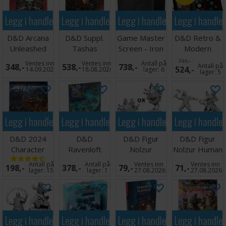
Legg i handlekurven
Legg i handlekurven
Legg i handlekurven
Legg i handle
D&D Arcana
D&D Suppl.
Game Master
D&D Retro &
Unleashed
Tashas
Screen - Iron
Modern
Deadfall ALT
Cauldron
Grey
Holmes Dice
749,-
Ventes inn
Ventes inn
Antall på
348,-
538,-
738,-
Antall på
524,-
COVER
Everything
Set
14.09.2026
18.08.2026
lager:
6
lager:
5
Legg i handlekurven
Legg i handlekurven
Legg i handlekurven
Legg i handle
D&D 2024
D&D
D&D Figur
D&D Figur
Character
Ravenloft
Nolzur
Nolzur Human
Sheets
Map Pack
Beholder
Ranger Male
Antall på
Antall på
Ventes inn
Ventes inn
198,-
378,-
79,-
71,-
lager:
15
lager:
1
27.08.2026
27.08.2026
Legg i handlekurven
Legg i handlekurven
Legg i handlekurven
Legg i handle