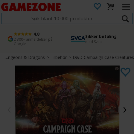
4.8
Sikker betaling
1 dags levering
45 dager returfrist
2 300+ anmeldelser på
med Svea
Bestill innen kl. 12
Enkel retur
Google
>
Dungeons & Dragons
>
Tilbehør
>
D&D Campaign Case Creatures