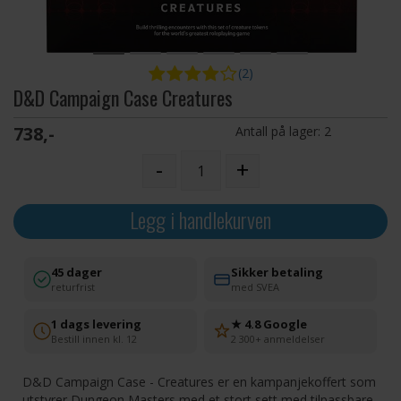
(2)
D&D Campaign Case Creatures
738,-
Antall på lager:
2
-
+
Legg i handlekurven
45 dager
Sikker betaling
returfrist
med SVEA
1 dags levering
★ 4.8 Google
Bestill innen kl. 12
2 300+ anmeldelser
D&D Campaign Case - Creatures er en kampanjekoffert som
utstyrer Dungeon Masters med et stort sett med tilpassbare