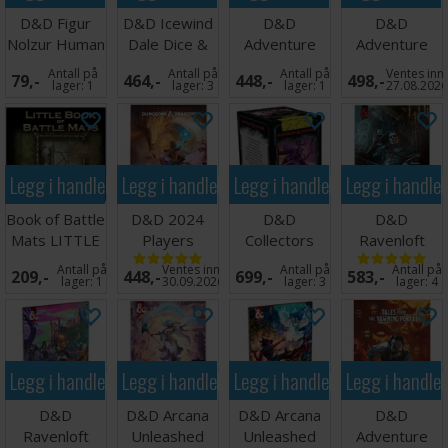
D&D Figur
D&D Icewind
D&D
D&D
Nolzur Human
Dale Dice &
Adventure
Adventure
Wizard Male
Misc
Wild Beyond
The
Antall på
Antall på
Antall på
Ventes inn
79,-
464,-
448,-
498,-
Witchlight
Shattered
lager:
1
lager:
3
lager:
1
27.08.202
Obilisk
Legg i handlekurven
Legg i handlekurven
Legg i handlekurven
Legg i handle
Book of Battle
D&D 2024
D&D
D&D
Mats LITTLE
Players
Collectors
Ravenloft
Destinations
Handbook
Quest
Gameplay
Antall på
Ventes inn
Antall på
Antall på
209,-
448,-
699,-
583,-
Booster Box
Expansion
lager:
1
30.09.2026
lager:
3
lager:
4
Legg i handlekurven
Legg i handlekurven
Legg i handlekurven
Legg i handle
D&D
D&D Arcana
D&D Arcana
D&D
Ravenloft
Unleashed
Unleashed
Adventure