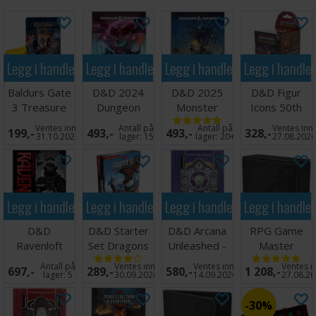
Utgivelsesdato: 30. august 2022
Legg i handlekurven
Legg i handlekurven
Legg i handlekurven
Legg i handle
Baldurs Gate
D&D 2024
D&D 2025
D&D Figur
3 Treasure
Dungeon
Monster
Icons 50th
Pack - 1 stk
Masters
Manual
Anniversary
Ventes inn
Antall på
Antall på
Ventes inn
199,-
493,-
493,-
328,-
Guide
Booster
31.10.2026
lager:
15
lager:
20+
27.08.202
Legg i handlekurven
Legg i handlekurven
Legg i handlekurven
Legg i handle
D&D
D&D Starter
D&D Arcana
RPG Game
Ravenloft
Set Dragons
Unleashed -
Master
Gameplay
Stormwreck
ALT COVER
Companion -
Antall på
Ventes inn
Ventes inn
Ventes i
697,-
289,-
580,-
1 208,-
Expansion LE
Isle
Iron Grey
lager:
5
30.09.2026
14.09.2026
27.08.2
30%