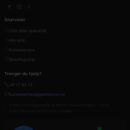
Snarveier
Ofte stilte spørsmål
Min side
Kundeservice
Bedriftsportal
Trenger du hjelp?
38 17 83 13
kundeservice@gamezone.no
Kundeservice tilgjengelig på telefon mandag–fredag kl. 09–15.
E-post besvares senest neste virkedag.