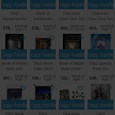
Legg i handlekurven
Legg i handlekurven
Legg i handlekurven
Legg i handle
D&D
Book of
Character
Character
Masterworks
Battlemats
Class Dice Set
Class Dice Set
Dice Tray
ADD-ON
- Cleric
- Game
Antall på
Antall på
Ventes inn
Antall på
378,-
228,-
422,-
422,-
Larry Elmore
Ruins
Master
lager:
2
lager:
1
27.08.2026
lager:
1
Legg i handlekurven
Legg i handlekurven
Legg i handlekurven
Legg i handle
Book of Battle
D&D Book
Book of Battle
D&D Quests
Mats BIG
Tabs 2024
Mats GIANT
from the
Cells &
Players
Streets/Sewers
Infinite
Antall på
Antall på
Antall på
Antall på
407,-
158,-
722,-
538,-
Shrines
Handbook
Staircase
lager:
2
lager:
7
lager:
3
lager:
2
Legg i handlekurven
Legg i handlekurven
Legg i handlekurven
Legg i handle
D&D Book
D&D
Character
D&D