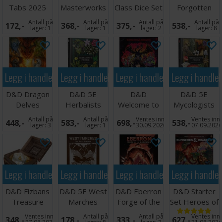
Tabs 2025
Masterworks
Class Dice Set
Forgotten
Monster
Dice Tray Erol
- Paladin
Realms Player
Antall på
Antall på
Antall på
Antall på
172,-
368,-
375,-
538,-
Manual
Otus
Expansion
lager:
1
lager:
1
lager:
2
lager:
8
Legg i handlekurven
Legg i handlekurven
Legg i handlekurven
Legg i handle
D&D Dragon
D&D 5E
D&D
D&D 5E
Delves
Herbalists
Welcome to
Mycologists
Adventure
Primer
Hellfire Club
Primer
Antall på
Antall på
Ventes inn
Ventes inn
448,-
583,-
698,-
538,-
Anthology
Brettspill
lager:
3
lager:
1
30.09.2026
07.09.202
Legg i handlekurven
Legg i handlekurven
Legg i handlekurven
Legg i handle
D&D Fizbans
D&D 5E West
D&D Eberron
D&D Starter
Treasure
Marches
Forge of the
Set Heroes of
Mystery Dice
Game Master
Artificer LE
Borderlands
Ventes inn
Antall på
Antall på
Ventes inn
348,-
178,-
333,-
627,-