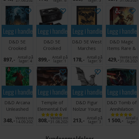
Box
Workbook
27.08.2026
lager:
8
lager:
3
31.08.202
Legg i handlekurven
Legg i handlekurven
Legg i handlekurven
Legg i handle
D&D 5E
D&D 5E
D&D 5E West
D&D Magic
Crooked
Crooked
Marches
Items Rare &
Moon
Moon Tarot
Campaign
Very Rare
Antall på
Antall på
Antall på
Ventes inn
897,-
899,-
178,-
429,-
Rulebook
Deck & Bag
Playstyle
lager:
4
lager:
1
lager:
9
31.08.202
Legg i handlekurven
Legg i handlekurven
Legg i handlekurven
Legg i handle
D&D Arcana
Temple of
D&D Figur
D&D Tomb of
Unleashed
Elemental Evil
Nolzur Young
Annihilation
Deadfall
Brettspill
Copper
Brettspill
Ventes inn
Ventes inn
Antall på
Antall 
348,-
808,-
213,-
1 500,-
Dragon
14.09.2026
31.08.2026
lager:
3
lager:
Kundeanmeldelser