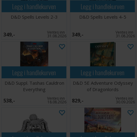
Legg i handlekurven
Legg i handlekurven
D&D Spells Levels 2-3
D&D Spells Levels 4-5
Ventes inn
Ventes inn
349,-
349,-
31.08.2026
31.08.2026
Legg i handlekurven
Legg i handlekurven
D&D Suppl. Tashas Cauldron
D&D 5E Adventure Odyssey
Everything
of Dragonlords
Ventes inn
Ventes inn
538,-
829,-
18.08.2026
30.09.2026