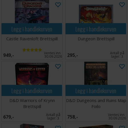
Legg i handlekurven
Legg i handlekurven
Castle Ravenloft Brettspill
Dungeon Brettspill
Ventes inn
Antall på
949,-
295,-
30.09.2026
lager:
3
Legg i handlekurven
Legg i handlekurven
D&D Warriors of Krynn
D&D Dungeons and Ruins Map
Brettspill
Foilo
Antall på
Ventes inn
679,-
758,-
lager:
3
30.09.2026