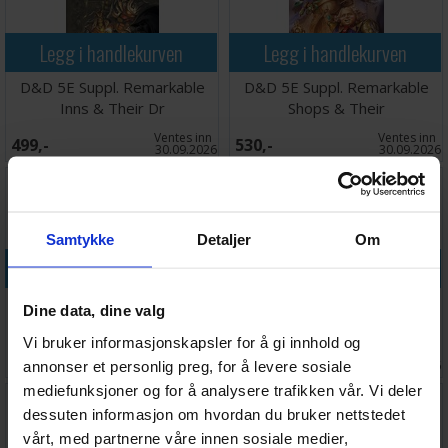
Legg i handlekurven
Legg i handlekurven
D&D 5E Suppl. Remarkable
D&D 5E Suppl. Remarkable
Inns & Their Dr
Shops & Their
Ventes inn
Ventes inn
499,-
530,-
30.09.2026
30.09.2026
Samtykke
Detaljer
Om
Legg i handlekurven
Legg i handlekurven
D&D 5E Suppl. Spectacular
D&D Adventure Candlekeep
Dine data, dine valg
Settlements
Mysteries
Vi bruker informasjonskapsler for å gi innhold og
Ventes inn
Ventes inn
689,-
448,-
annonser et personlig preg, for å levere sosiale
30.09.2026
27.08.2026
mediefunksjoner og for å analysere trafikken vår. Vi deler
dessuten informasjon om hvordan du bruker nettstedet
vårt, med partnerne våre innen sosiale medier,