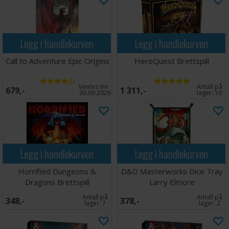
Legg i handlekurven
Legg i handlekurven
Call to Adventure Epic Origins
HeroQuest Brettspill
Ventes inn
Antall på
679,-
1 311,-
30.09.2026
lager:
10
Legg i handlekurven
Legg i handlekurven
Horrified Dungeons &
D&D Masterworks Dice Tray
Dragons Brettspill
Larry Elmore
Antall på
Antall på
348,-
378,-
lager:
7
lager:
2