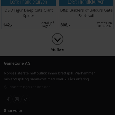
Legg i handlekurven
Legg i handlekurven
D&D Figur Deep Cuts Giant
D&D Builders of Baldurs Gate
Spider
Brettspill
Antall på
Ventes inn
142,-
808,-
lager:
1
30.09.2026
Vis flere
Gamezone AS
Norges største nettbutikk innen brettspill, Warhammer
miniatyrspill og samlekort med over 20 års erfaring.
Sender fra lager i Kristiansand
Snarveier