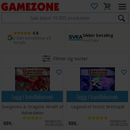
4.8
Sikker betaling
1 dags levering
45 dager returfrist
2 300+ anmeldelser på
med Svea
Bestill innen kl. 12
Enkel retur
Google
Filtrer og sorter
Legg i handlekurven
Legg i handlekurven
Dungeons & Dragons Wrath of
Legend of Drizzt Brettspill
Ashardalon
Ventes inn
Ventes inn
889,-
888,-
30.09.2026
30.09.2026