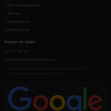
Ofte stilte spørsmål
Min side
Kundeservice
Bedriftsportal
Trenger du hjelp?
38 17 83 13
kundeservice@gamezone.no
Kundeservice tilgjengelig på telefon mandag–fredag kl. 09–15.
E-post besvares senest neste virkedag.