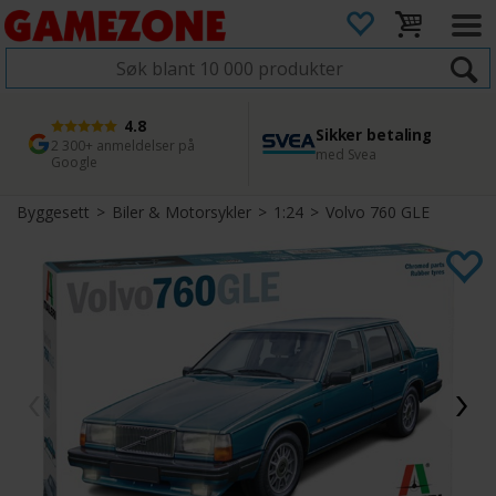
4.8
Sikker betaling
1 dags levering
45 dager returfrist
2 300+ anmeldelser på
med Svea
Bestill innen kl. 12
Enkel retur
Google
Byggesett
>
Biler & Motorsykler
>
1:24
>
Volvo 760 GLE