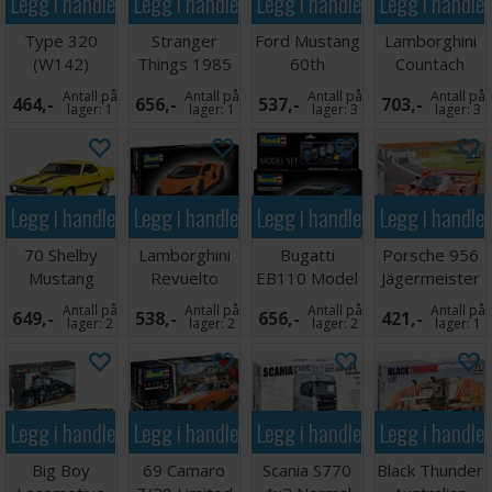
Legg i handlekurven
Legg i handlekurven
Legg i handlekurven
Legg i handle
Type 320
Stranger
Ford Mustang
Lamborghini
(W142)
Things 1985
60th
Countach
Cabriolet
Chevrolet K5
Anniversary
LP500S
Antall på
Antall på
Antall på
Antall på
464,-
656,-
537,-
703,-
Blazer
Starter Set
lager:
1
lager:
1
lager:
3
lager:
3
Legg i handlekurven
Legg i handlekurven
Legg i handlekurven
Legg i handle
70 Shelby
Lamborghini
Bugatti
Porsche 956
Mustang
Revuelto
EB110 Model
Jägermeister
GT500
Set
Antall på
Antall på
Antall på
Antall på
649,-
538,-
656,-
421,-
lager:
2
lager:
2
lager:
2
lager:
1
Legg i handlekurven
Legg i handlekurven
Legg i handlekurven
Legg i handle
Big Boy
69 Camaro
Scania S770
Black Thunder