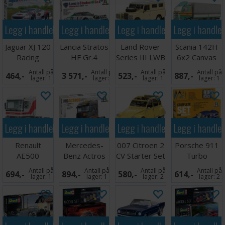
Legg i handlekurven
Legg i handlekurven
Legg i handlekurven
Legg i handle
Jaguar XJ 120
Lancia Stratos
Land Rover
Scania 142H
Racing
HF Gr.4
Series III LWB
6x2 Canvas
Montecarlo
Commercial
Antall på
Antall på
Antall på
Antall på
464,-
3 571,-
523,-
887,-
1977
lager:
1
lager:
1
lager:
1
lager:
1
Legg i handlekurven
Legg i handlekurven
Legg i handlekurven
Legg i handle
Renault
Mercedes-
007 Citroen 2
Porsche 911
AE500
Benz Actros
CV Starter Set
Turbo
Magnum
MP4 Big
Complete Set
Antall på
Antall på
Antall på
Antall på
694,-
894,-
580,-
614,-
Space GP
lager:
1
lager:
1
lager:
2
lager:
2