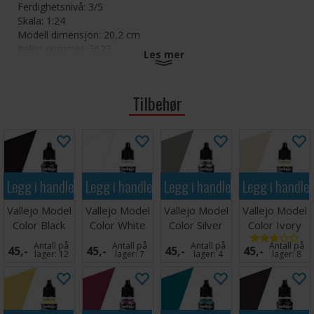
Ferdighetsnivå: 3/5
Skala: 1:24
Modell dimensjon: 20,2 cm
Italeri nummer: 3623
Les mer
Følgende malinger er anbefalt til dette byggesettet (se
anbefalt tilbehør):
Tilbehør
Metal Flat Aluminum (4677AP)
Flat Black (4768AP)
Gloss French Blue (4659AP)
Metal Flat Gun Metal (4681AP)
Flat Medium Gray (4746AP)
Legg i handlekurven
Legg i handlekurven
Legg i handlekurven
Legg i handle
Gloss Orange (4682AP)
Gloss Red (4605AP)
Vallejo Model
Vallejo Model
Vallejo Model
Vallejo Model
Flat Rust (4675AP)
Color Black
Color White
Color Silver
Color Ivory
Metal Gloss Silver (4678AP)
17ml
Flat White (4769AP)
Antall på
Antall på
Antall på
Antall på
45,-
45,-
45,-
45,-
lager:
12
lager:
7
lager:
4
lager:
8