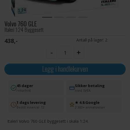
Volvo 760 GLE
Italeri 1:24 Byggesett
438,-
Antall på lager:
2
-
+
Legg i handlekurven
45 dager
Sikker betaling
returfrist
med SVEA
1 dags levering
★ 4.8 Google
Bestill innen kl. 12
2 300+ anmeldelser
Italeri Volvo 760 GLE byggesett i skala 1:24.