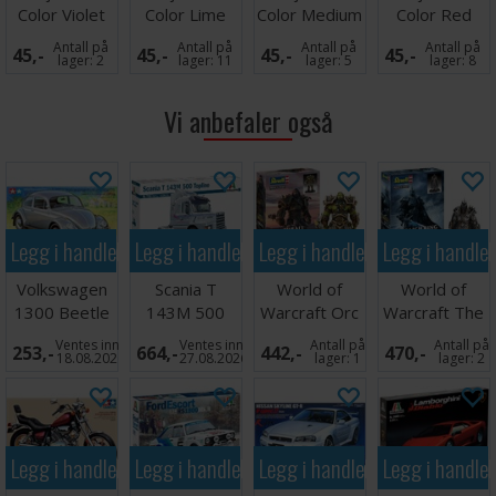
Color Violet
Color Lime
Color Medium
Color Red
Red
Green
Blue 17ml
17ml
Antall på
Antall på
Antall på
Antall på
45,-
45,-
45,-
45,-
lager:
2
lager:
11
lager:
5
lager:
8
Vi anbefaler også
Legg i handlekurven
Legg i handlekurven
Legg i handlekurven
Legg i handle
Volkswagen
Scania T
World of
World of
1300 Beetle
143M 500
Warcraft Orc
Warcraft The
Topline
Thrall
Lich King
Ventes inn
Ventes inn
Antall på
Antall på
253,-
664,-
442,-
470,-
18.08.2026
27.08.2026
lager:
1
lager:
2
Legg i handlekurven
Legg i handlekurven
Legg i handlekurven
Legg i handle