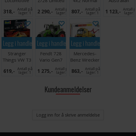
Locomotive
Z/28 Limited
4x2 Normal
Australian
Edition
Roof Grey
Truck
Antall på
Antall på
Antall på
Antall 
318,-
2 290,-
807,-
1 123,-
Cab
lager:
1
lager:
1
lager:
1
lager:
Legg i handlekurven
Legg i handlekurven
Legg i handlekurven
Stranger
Fendt 728
Mercedes-
Things VW T3
Vario Gen7
Benz Wrecker
Bus Surfer
Tractor
Truck
Antall på
Antall på
Antall på
619,-
1 275,-
863,-
Boy
lager:
1
lager:
1
lager:
1
Kundeanmeldelser
Logg inn for å skrive anmeldelse