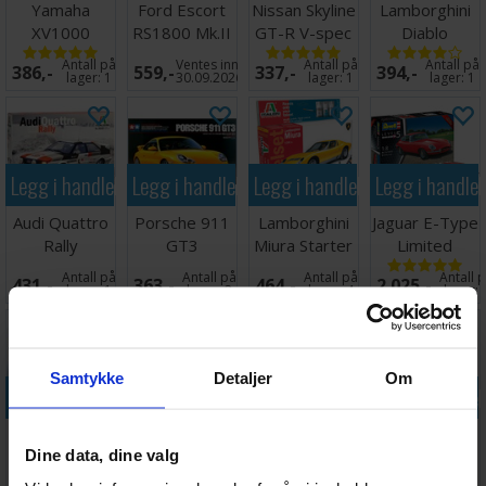
Yamaha
Ford Escort
Nissan Skyline
Lamborghini
XV1000
RS1800 Mk.II
GT-R V-spec
Diablo
Virago
16,7 cm
II R34
Antall på
Ventes inn
Antall på
Antall på
386,-
559,-
337,-
394,-
lager:
1
30.09.2026
lager:
1
lager:
1
Legg i handlekurven
Legg i handlekurven
Legg i handlekurven
Legg i handle
Audi Quattro
Porsche 911
Lamborghini
Jaguar E-Type
Rally
GT3
Miura Starter
Limited
Set
Edition
Antall på
Antall på
Antall på
Antall 
431,-
363,-
464,-
2 025,-
lager:
1
lager:
2
lager:
4
lager:
Samtykke
Detaljer
Om
Legg i handlekurven
Legg i handlekurven
Legg i handlekurven
Legg i handle
Ford Mustang
Lamborghini
007 Ford
Volkswagen
Dine data, dine valg
GT4
Huracan Evo
Mustang
T1 Samba Bus
Starter Set
Mach I Starter
Starter Set