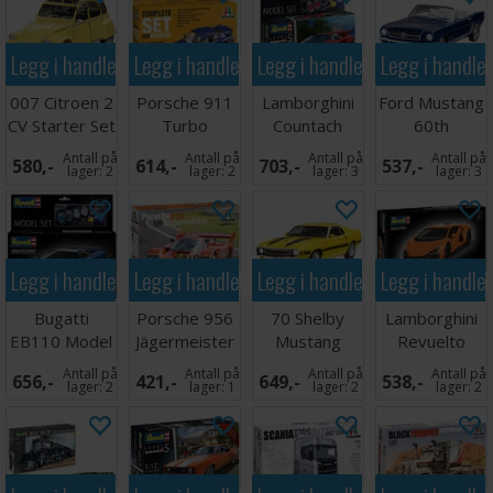
Legg i handlekurven
Legg i handlekurven
Legg i handlekurven
Legg i handle
007 Citroen 2
Porsche 911
Lamborghini
Ford Mustang
CV Starter Set
Turbo
Countach
60th
Complete Set
LP500S
Anniversary
Antall på
Antall på
Antall på
Antall på
580,-
614,-
703,-
537,-
Starter Set
lager:
2
lager:
2
lager:
3
lager:
3
Legg i handlekurven
Legg i handlekurven
Legg i handlekurven
Legg i handle
Bugatti
Porsche 956
70 Shelby
Lamborghini
EB110 Model
Jägermeister
Mustang
Revuelto
Set
GT500
Antall på
Antall på
Antall på
Antall på
656,-
421,-
649,-
538,-
lager:
2
lager:
1
lager:
2
lager:
2