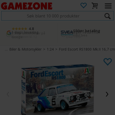
4.8
Sikker betaling
1 dags levering
45 dager returfrist
2 300+ anmeldelser på
med Svea
Bestill innen kl. 12
Enkel retur
Google
ett
>
Biler & Motorsykler
>
1:24
>
Ford Escort RS1800 Mk.II 16,7 cm