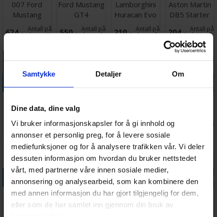
007 Ford
Ford Mustang
Lamborghini
Aston Martin
Mustang
GT4
Huracan Evo
DB5 Starter
Mach I Starter
Starter Set
Set
Antall på
Antall på
Antall på
Antall på
624,-
550,-
210,-
204,-
Set
lager:
1
lager:
1
lager:
3
lager:
2
Samtykke
Detaljer
Om
Legg i handlekurven
Legg i handlekurven
Legg i handlekurven
Legg i handle
Trabant 601
Volkswagen
Land Rover
Express
Dine data, dine valg
60th
T1 Samba Bus
Series 1
Locomotive
Anniversary
Starter Set
Pickup Starter
BR 03
Vi bruker informasjonskapsler for å gi innhold og
Antall på
Antall på
Antall på
Antall på
706,-
589,-
212,-
336,-
Set
lager:
1
lager:
2
lager:
1
lager:
2
annonser et personlig preg, for å levere sosiale
mediefunksjoner og for å analysere trafikken vår. Vi deler
dessuten informasjon om hvordan du bruker nettstedet
vårt, med partnerne våre innen sosiale medier,
Legg i handlekurven
Legg i handlekurven
Legg i handlekurven
Legg i handle
annonsering og analysearbeid, som kan kombinere den
med annen informasjon du har gjort tilgjengelig for dem,
Express
Lotus Super 7
Fiat 500 F
Lancia Stratos
Locomotive S
Series II
Upgraded
HF Gr.4
eller som de har samlet inn gjennom din bruk av
3/6 BR 185
Version
Montecarlo
tjenestene deres.