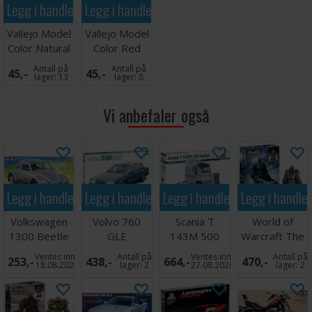
Legg i handlekurven
Legg i handlekurven
Vallejo Model
Vallejo Model
Color Natural
Color Red
Steel 17ml
17ml
Antall på
Antall på
45,-
45,-
lager:
13
lager:
8
Vi anbefaler også
Legg i handlekurven
Legg i handlekurven
Legg i handlekurven
Legg i handle
Volkswagen
Volvo 760
Scania T
World of
1300 Beetle
GLE
143M 500
Warcraft The
Topline
Lich King
Ventes inn
Antall på
Ventes inn
Antall på
253,-
438,-
664,-
470,-
18.08.2026
lager:
2
27.08.2026
lager:
2