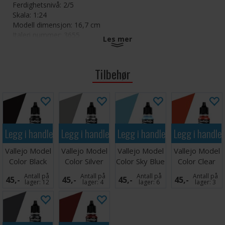
Ferdighetsnivå: 2/5
Skala: 1:24
Modell dimensjon: 16,7 cm
Italeri nummer: 3655
Les mer
Inkluderer dekaler.
Tilbehør
Settet kommer umalt og krever lim for montering.
Følgende malinger er anbefalt til dette byggesettet (se
anbefalt tilbehør):
Metal Gloss Silver (4678AP)
Gloss Red (4605AP)
Legg i handlekurven
Legg i handlekurven
Legg i handlekurven
Legg i handle
Gloss Light Blue (4650AP)
Metal Flat Aluminium (4677AP)
Vallejo Model
Vallejo Model
Vallejo Model
Vallejo Model
Gloss Orange (4682AP)
Color Black
Color Silver
Color Sky Blue
Color Clear
Gloss White (4696AP)
17ml
17ml
Orange 17ml
Flat Black (4768AP)
Antall på
Antall på
Antall på
Antall på
45,-
45,-
45,-
45,-
lager:
12
lager:
4
lager:
6
lager:
3