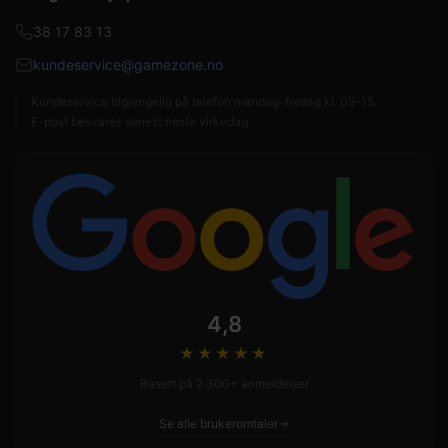
38 17 83 13
kundeservice@gamezone.no
Kundeservice tilgjengelig på telefon mandag–fredag kl. 09–15.
E-post besvares senest neste virkedag.
4,8
★★★★
★
Basert på 2 300+ anmeldelser
Se alle brukeromtaler