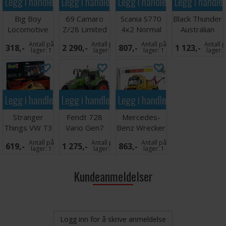
Legg i handlekurven
Legg i handlekurven
Legg i handlekurven
Legg i handle
Big Boy
69 Camaro
Scania S770
Black Thunder
Locomotive
Z/28 Limited
4x2 Normal
Australian
Edition
Roof Grey
Truck
Antall på
Antall på
Antall på
Antall 
318,-
2 290,-
807,-
1 123,-
Cab
lager:
1
lager:
1
lager:
1
lager:
Legg i handlekurven
Legg i handlekurven
Legg i handlekurven
Stranger
Fendt 728
Mercedes-
Things VW T3
Vario Gen7
Benz Wrecker
Bus Surfer
Tractor
Truck
Antall på
Antall på
Antall på
619,-
1 275,-
863,-
Boy
lager:
1
lager:
1
lager:
1
Kundeanmeldelser
Logg inn for å skrive anmeldelse