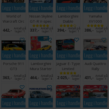
Legg i handlekurven
Legg i handlekurven
Legg i handlekurven
Legg i handle
World of
Nissan Skyline
Lamborghini
Yamaha
Warcraft Orc
GT-R V-spec
Diablo
XV1000
Thrall
II R34
Virago
Antall på
Antall på
Antall på
Antall på
442,-
337,-
394,-
386,-
lager:
1
lager:
1
lager:
1
lager:
1
Legg i handlekurven
Legg i handlekurven
Legg i handlekurven
Legg i handle
Porsche 911
Lamborghini
Jaguar E-Type
Audi Quattro
GT3
Miura Starter
Limited
Rally
Set
Edition
Antall på
Antall på
Antall på
Antall på
363,-
464,-
2 025,-
431,-
lager:
2
lager:
4
lager:
2
lager:
1
Legg i handlekurven
Legg i handlekurven
Legg i handlekurven
Legg i handle