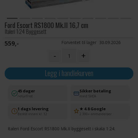
Ford Escort RS1800 Mk.II 16,7 cm
Italeri 1:24 Byggesett
559,-
Forventet til lager
30.09.2026
-
+
Legg i handlekurven
45 dager
Sikker betaling
returfrist
med SVEA
1 dags levering
★ 4.8 Google
Bestill innen kl. 12
2 300+ anmeldelser
Italeri Ford Escort RS1800 Mk.II byggesett i skala 1:24.