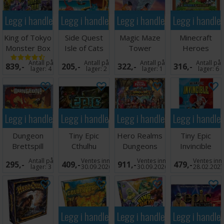
Legg i handlekurven
Legg i handlekurven
Legg i handlekurven
Legg i handle
King of Tokyo
Side Quest
Magic Maze
Minecraft
Monster Box
Isle of Cats
Tower
Heroes
Brettspill
Brettspill
Brettspill
Brettspill
Antall på
Antall på
Antall på
Antall på
839,-
205,-
322,-
316,-
lager:
4
lager:
2
lager:
1
lager:
6
Legg i handlekurven
Legg i handlekurven
Legg i handlekurven
Legg i handle
Dungeon
Tiny Epic
Hero Realms
Tiny Epic
Brettspill
Cthulhu
Dungeons
Invincible
Brettspill
Brettspill
Brettspill
Antall på
Ventes inn
Ventes inn
Ventes inn
295,-
409,-
911,-
479,-
lager:
3
30.09.2026
30.09.2026
28.02.202
Legg i handlekurven
Legg i handlekurven
Legg i handle