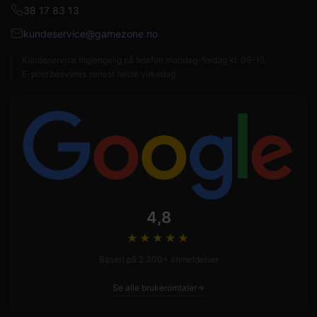
38 17 83 13
kundeservice@gamezone.no
Kundeservice tilgjengelig på telefon mandag–fredag kl. 09–15.
E-post besvares senest neste virkedag.
4,8
★★★★
★
Basert på 2 300+ anmeldelser
Se alle brukeromtaler