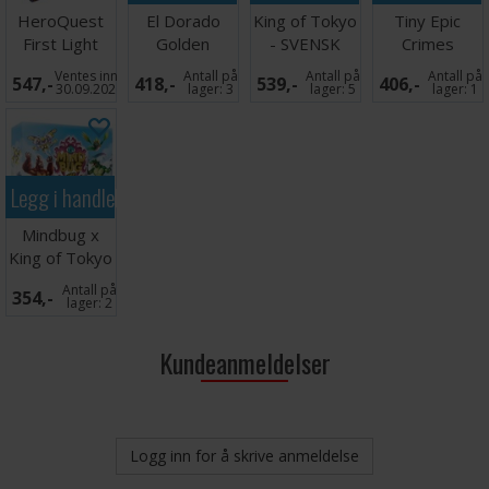
HeroQuest
El Dorado
King of Tokyo
Tiny Epic
First Light
Golden
- SVENSK
Crimes
Brettspill
Temples
Brettspill
Ventes inn
Antall på
Antall på
Antall på
547,-
418,-
539,-
406,-
Brettspill
30.09.2026
lager:
3
lager:
5
lager:
1
Legg i handlekurven
Mindbug x
King of Tokyo
Kortspill
Antall på
354,-
lager:
2
Kundeanmeldelser
Logg inn for å skrive anmeldelse