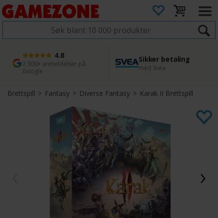
4.8
Sikker betaling
1 dags levering
45 dager returfrist
2 300+ anmeldelser på
med Svea
Bestill innen kl. 12
Enkel retur
Google
Brettspill
>
Fantasy
>
Diverse Fantasy
>
Karak II Brettspill