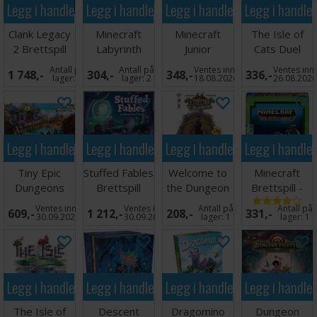
Legg i handlekurven
Legg i handlekurven
Legg i handlekurven
Legg i handle
kamper, oppgraderinger og givende beslutninger.
Clank Legacy
Minecraft
Minecraft
The Isle of
Antall spillere: 2-5
2 Brettspill
Labyrinth
Junior
Cats Duel
Alder: 10+
Brettspill
Brettspill
Brettspill
Spilletid: 45-90 minutter
Antall på
Antall på
Ventes inn
Ventes inn
1 748,-
304,-
348,-
336,-
lager:
3
lager:
2
18.08.2026
26.08.202
Språk: Norske regler
Legg i handlekurven
Legg i handlekurven
Legg i handlekurven
Legg i handle
Tiny Epic
Stuffed Fables
Welcome to
Minecraft
Dungeons
Brettspill
the Dungeon
Brettspill -
Adventures
Brettspill
Norsk
Ventes inn
Ventes inn
Antall på
Antall på
609,-
1 212,-
208,-
331,-
Brettspill
30.09.2026
30.09.2026
lager:
1
lager:
1
Legg i handlekurven
Legg i handlekurven
Legg i handlekurven
Legg i handle
The Isle of
Descent
Dragomino
Dungeon