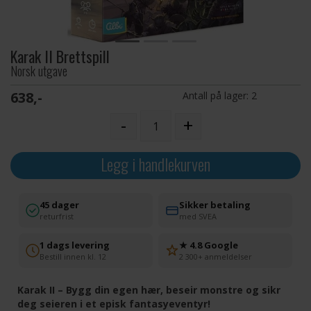
Karak II Brettspill
Norsk utgave
638,-
Antall på lager:
2
-
+
Legg i handlekurven
45 dager
Sikker betaling
returfrist
med SVEA
1 dags levering
★ 4.8 Google
Bestill innen kl. 12
2 300+ anmeldelser
Karak II – Bygg din egen hær, beseir monstre og sikr
deg seieren i et episk fantasyeventyr!