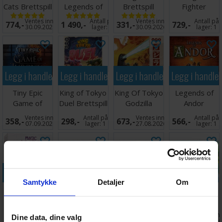
Cats Brettspill
Legends of
Brettspill
Fighter
the Dark
(Norsk)
Labyrinth
Ventes inn
Antall på
Ventes inn
Antall på
774,-
1 490,-
331,-
729,-
Brettspill
Brettspill
30.09.2026
lager:
3
30.09.2026
lager:
1
Legg i handlekurven
Legg i handlekurven
Legg i handlekurven
Legg i handle
Tiny Epic
King of Tokyo
King Of Tokyo
Legends of
Game of
Duel Brettspill
Godzilla
Andor
Thrones
Brettspill
Brettspill
Ventes inn
Antall på
Ventes inn
Antall på
358,-
298,-
673,-
566,-
Brettspill
07.09.2026
lager:
1
27.08.2026
lager:
1
Legg i handlekurven
Legg i handlekurven
Legg i handlekurven
Legg i handle
Samtykke
Detaljer
Om
Magic Maze
Tiny Epic
Tiny Epic
Tiny Epic
Brettspill
Tactics
Galaxies
Dinosaurs
Brettspill
Brettspill
Brettspill
Ventes inn
Antall på
Ventes inn
Ventes inn
Dine data, dine valg
358,-
402,-
409,-
317,-
30.09.2026
lager:
3
30.09.2026
30.09.202