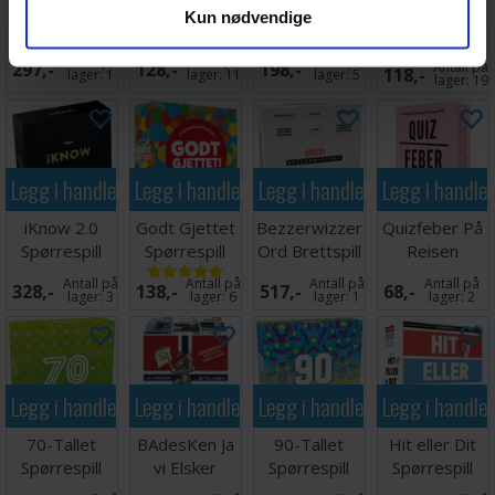
Tørnquists
Timeline
HINT Junior
Ja Nei Kanskje
Kun nødvendige
Quizrace
Brettspill
Brettspill -
Kortspill
Brettspill
Norsk utgave
168,-
Antall på
Antall på
Antall på
297,-
128,-
198,-
Antall på
118,-
lager:
1
lager:
11
lager:
5
lager:
19
Legg i handlekurven
Legg i handlekurven
Legg i handlekurven
Legg i handle
iKnow 2.0
Godt Gjettet
Bezzerwizzer
Quizfeber På
Spørrespill
Spørrespill
Ord Brettspill
Reisen
Spørrespill
Antall på
Antall på
Antall på
Antall på
328,-
138,-
517,-
68,-
lager:
3
lager:
6
lager:
1
lager:
2
Legg i handlekurven
Legg i handlekurven
Legg i handlekurven
Legg i handle
70-Tallet
BAdesKen Ja
90-Tallet
Hit eller Dit
Spørrespill
vi Elsker
Spørrespill
Spørrespill
Spørrespill