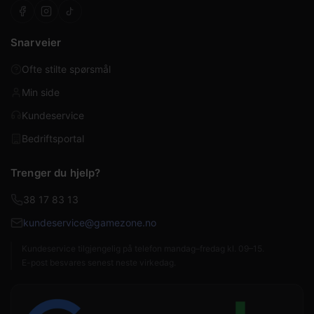
Snarveier
Ofte stilte spørsmål
Min side
Kundeservice
Bedriftsportal
Trenger du hjelp?
38 17 83 13
kundeservice@gamezone.no
Kundeservice tilgjengelig på telefon mandag–fredag kl. 09–15.
E-post besvares senest neste virkedag.