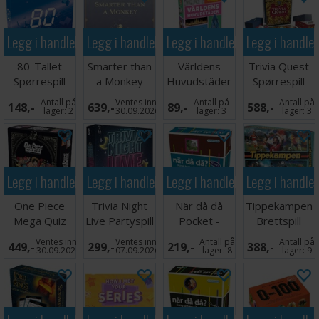
Legg i handlekurven
Legg i handlekurven
Legg i handlekurven
Legg i handle
80-Tallet
Smarter than
Världens
Trivia Quest
Spørrespill
a Monkey
Huvudstäder
Spørrespill
Brettspill
- SVENSK
Antall på
Ventes inn
Antall på
Antall på
148,-
639,-
89,-
588,-
lager:
2
30.09.2026
lager:
3
lager:
3
Legg i handlekurven
Legg i handlekurven
Legg i handlekurven
Legg i handle
One Piece
Trivia Night
När då då
Tippekampen
Mega Quiz
Live Partyspill
Pocket -
Brettspill
Kortspill
SVENSK
Ventes inn
Ventes inn
Antall på
Antall på
449,-
299,-
219,-
388,-
30.09.2026
07.09.2026
lager:
8
lager:
9