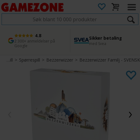
4.8
Sikker betaling
1 dags levering
45 dager returfrist
2 300+ anmeldelser på
med Svea
Bestill innen kl. 12
Enkel retur
Google
Brettspill
>
Spørrespill
>
Bezzerwizzer
>
Bezzerwizzer Familj - SVENSK