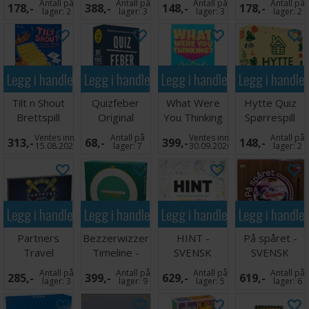
Antall på
Antall på
Antall på
Antall på
178,-
388,-
148,-
178,-
lager:
2
lager:
3
lager:
3
lager:
2
Legg i handlekurven
Legg i handlekurven
Legg i handlekurven
Legg i handle
Tilt n Shout
Quizfeber
What Were
Hytte Quiz
Brettspill
Original
You Thinking
Spørrespill
Spørrespill
Partyspill
Ventes inn
Antall på
Ventes inn
Antall på
313,-
68,-
399,-
148,-
15.08.2026
lager:
7
30.09.2026
lager:
2
Legg i handlekurven
Legg i handlekurven
Legg i handlekurven
Legg i handle
Partners
Bezzerwizzer
HINT -
På spåret -
Travel
Timeline -
SVENSK
SVENSK
Brettspill -
SVENSK
Antall på
Antall på
Antall på
Antall på
285,-
399,-
629,-
619,-
Reiseutgave
lager:
3
lager:
9
lager:
5
lager:
6