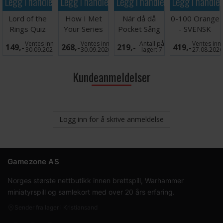
Legg i handlekurven
Legg i handlekurven
Legg i handlekurven
Legg i handle
Lord of the
How I Met
När då då
0-100 Orange
Rings Quiz
Your Series
Pocket Sång
- SVENSK
500
Partyspill
och Musik -
Ventes inn
Ventes inn
Antall på
Ventes inn
149,-
268,-
219,-
419,-
Spørrespill
SVENSK
30.09.2026
30.09.2026
lager:
7
27.08.202
Kundeanmeldelser
Logg inn for å skrive anmeldelse
Gamezone AS
Norges største nettbutikk innen brettspill, Warhammer
miniatyrspill og samlekort med over 20 års erfaring.
Sender fra lager i Kristiansand