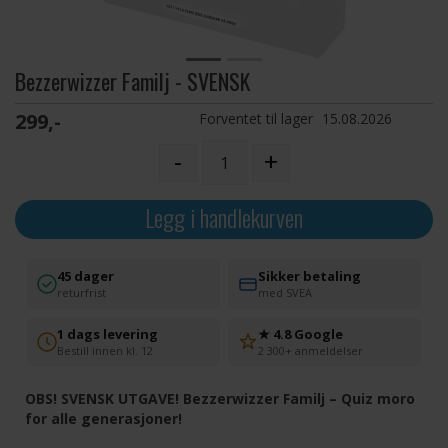
Bezzerwizzer Familj - SVENSK
299,-
Forventet til lager
15.08.2026
-
+
Legg i handlekurven
45 dager
Sikker betaling
returfrist
med SVEA
1 dags levering
★ 4.8 Google
Bestill innen kl. 12
2 300+ anmeldelser
OBS! SVENSK UTGAVE! Bezzerwizzer Familj – Quiz moro
for alle generasjoner!