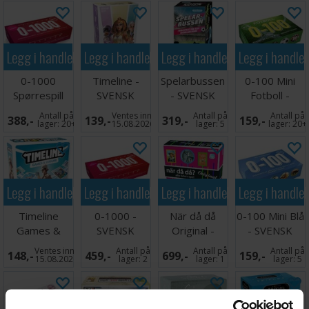
Legg i handlekurven
Legg i handlekurven
Legg i handlekurven
Legg i handle
0-1000
Timeline -
Spelarbussen
0-100 Mini
Spørrespill
SVENSK
- SVENSK
Fotboll -
SVENSK
Antall på
Ventes inn
Antall på
Antall på
388,-
139,-
319,-
159,-
lager:
20+
15.08.2026
lager:
5
lager:
20+
Legg i handlekurven
Legg i handlekurven
Legg i handlekurven
Legg i handle
Timeline
0-1000 -
När då då
0-100 Mini Blå
Games &
SVENSK
Original -
- SVENSK
Leisure
SVENSK
Ventes inn
Antall på
Antall på
Antall på
148,-
459,-
699,-
159,-
Kortspill
15.08.2026
lager:
2
lager:
1
lager:
5