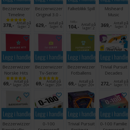
Visuell spillopplevelse:
Over 300 integrerte bilder
støtter spørsmål og hint, noe som er spesielt nyttig for
Bezzerwizzer
Bezzerwizzer
Falkeblikk Spill
Misheard
yngre deltakere.
Timeline
Original 3.0 -
Music
Strategisk dybde:
Lagene bestemmer rekkefølgen
Brettspill
SVENSK
Partyspill
149,-
Antall på
Antall på
Antall på
på kategoriene for å øke poengverdien, noe som gir
378,-
629,-
Antall på
369,-
104,-
lager:
2
lager:
6
lager:
3
lager:
2
flere lag av planlegging og spenning.
Familievennlig format:
Designet for å være
inkluderende for alle aldersgrupper, slik at trivia blir
morsomt og tilgjengelig for alle.
Legg i handlekurven
Legg i handlekurven
Legg i handlekurven
Legg i handle
Bezzerwizzer Familj gjør trivia-kvelden til et felles eventyr,
Bezzerwizzer
Bezzerwizzer
Bezzerwizzer
Trivial Pursuit
hvor kunnskap møter lagarbeid og latter er garantert – enten
Norske Hits
Tv-Serier
Fotballens
Decades
du er åtte eller åtti.
Stjerner
Brettspill
Antall på
Antall på
Antall på
Antall på
69,-
69,-
69,-
272,-
Antall spillere: 2-4 lag
lager:
20+
lager:
20+
lager:
20+
lager:
11
Alder: 10+
Spilletid: 45 minutter
Språk: Svensk
Legg i handlekurven
Legg i handlekurven
Legg i handlekurven
Legg i handle
Bezzerwizzer
0-100
Trivial Pursuit
0-100 Familie
Bærekraftsmål
Spørrespill
Festquiz -
Spørrespill