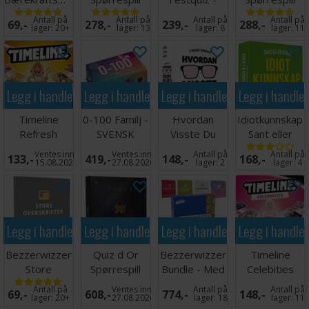
Norsk
Antall på
Antall på
Antall på
Antall på
69,-
278,-
239,-
288,-
lager:
20+
lager:
13
lager:
8
lager:
11
Legg i handlekurven
Legg i handlekurven
Legg i handlekurven
Legg i handle
Timeline
0-100 Familj -
Hvordan
Idiotkunnskap
Refresh
SVENSK
Visste Du
Sant eller
Kortspill
Det?
Usant
Ventes inn
Ventes inn
Antall på
Antall på
133,-
419,-
148,-
168,-
Spørrespill
15.08.2026
27.08.2026
lager:
2
lager:
4
Legg i handlekurven
Legg i handlekurven
Legg i handlekurven
Legg i handle
Bezzerwizzer
Quiz d Or
Bezzerwizzer
Timeline
Store
Spørrespill
Bundle - Med
Celebities
Overskrifter
4 utvidelser
Kortspill
Antall på
Ventes inn
Antall på
Antall på
69,-
608,-
774,-
148,-
lager:
20+
27.08.2026
lager:
18
lager:
11