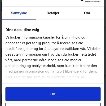
Legg i handlekurven
Legg i handlekurven
Legg i handlekurven
Legg i handle
Samtykke
Detaljer
Om
0-100 Mini -
71 Grader
Go Samtale
Trivial Pursuit
SVENSK
Nord Spillet
Parudgave -
Friends -
Brettspill
DANSK
DANSK
Antall på
Antall på
Antall på
Ventes inn
159,-
387,-
309,-
219,-
lager:
1
lager:
4
lager:
5
27.08.202
Dine data, dine valg
Vi bruker informasjonskapsler for å gi innhold og
annonser et personlig preg, for å levere sosiale
mediefunksjoner og for å analysere trafikken vår. Vi deler
Legg i handlekurven
Legg i handlekurven
Legg i handlekurven
Legg i handle
dessuten informasjon om hvordan du bruker nettstedet
vårt, med partnerne våre innen sosiale medier,
Jippijaja Quiz
Ingeniørspillet
5 på topp
Jippijaja Quiz
Reise &
Brettspill
Brettspill
Mat & Drikke
annonsering og analysearbeid, som kan kombinere den
Eventyr
Kortspill
med annen informasjon du har gjort tilgjengelig for dem,
Antall på
Antall på
Antall på
Antall på
138,-
472,-
248,-
138,-
Kortspill
lager:
1
lager:
6
lager:
4
lager:
10
eller som de har samlet inn gjennom din bruk av
tjenestene deres.
30%
Googles retningslinjer for personvern
OK
Legg i handlekurven
Legg i handlekurven
Legg i handlekurven
Legg i handle