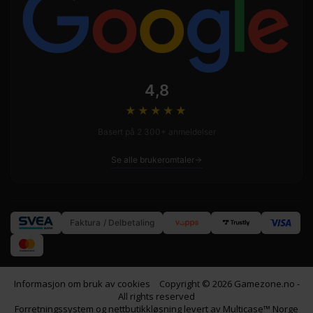
4,8
★★★★
★
Basert på 2 300+ anmeldelser
Se alle brukeromtaler
Faktura / Delbetaling
Informasjon om bruk av cookies
Copyright © 2026 Gamezone.no -
All rights reserved
Forretningssystem
og
nettbutikkløsning
levert av
Multicase™ Norge