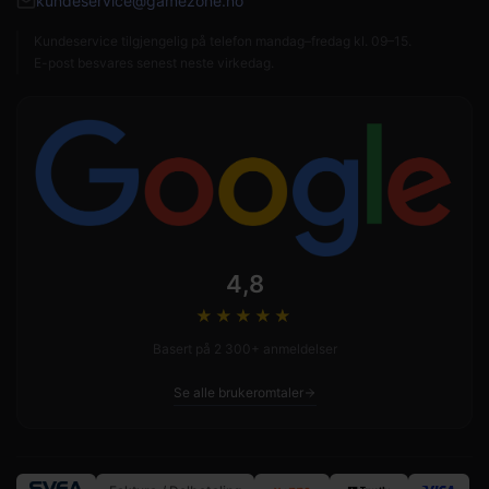
kundeservice@gamezone.no
Kundeservice tilgjengelig på telefon mandag–fredag kl. 09–15.
E-post besvares senest neste virkedag.
4,8
★★★★
★
Basert på 2 300+ anmeldelser
Se alle brukeromtaler