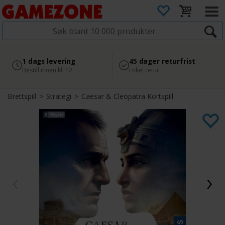
4.8
Sikker betaling
1 dags levering
45 dager returfrist
2 300+ anmeldelser på
med Svea
Bestill innen kl. 12
Enkel retur
Google
Brettspill
>
Strategi
>
Caesar & Cleopatra Kortspill