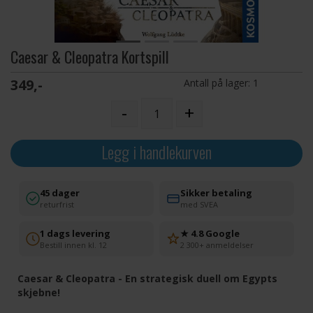
Caesar & Cleopatra Kortspill
349,-
Antall på lager:
1
-
+
Legg i handlekurven
45 dager
Sikker betaling
returfrist
med SVEA
1 dags levering
★ 4.8 Google
Bestill innen kl. 12
2 300+ anmeldelser
Caesar & Cleopatra - En strategisk duell om Egypts
skjebne!