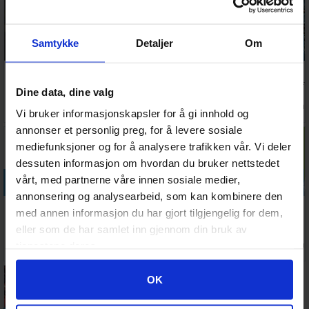
Legg i handlekurven
Legg i handlekurven
Legg i handle
Samtykke
Detaljer
Om
Aliens
Night of the
Fortune and
The
Brettspill
Living Dead
Glory
Adventures of
Dine data, dine valg
Brettspill
Brettspill
Conan
Ventes inn
Ventes inn
Antall på
Antall på
1 152,-
1 227,-
1 399,-
892,-
Vi bruker informasjonskapsler for å gi innhold og
Revised Ed.
Brettspill
26.08.2026
30.09.2026
lager:
2
lager:
2
annonser et personlig preg, for å levere sosiale
30%
mediefunksjoner og for å analysere trafikken vår. Vi deler
dessuten informasjon om hvordan du bruker nettstedet
Legg i handlekurven
Legg i handlekurven
Legg i handlekurven
Legg i handle
vårt, med partnerne våre innen sosiale medier,
annonsering og analysearbeid, som kan kombinere den
Eleven
Zombicide
SAS Rogue
Pentris
med annen informasjon du har gjort tilgjengelig for dem,
Brettspill
2nd Edition
Regiment
Brettspill
eller som de har samlet inn gjennom din bruk av
Brettspill
Brettspill
488,-
Antall på
Ventes inn
Ventes inn
611,-
1 483,-
1 039,-
Antall på
tjenestene deres.
342,-
lager:
11
30.09.2026
30.09.2026
lager:
1
Googles retningslinjer for personvern
OK