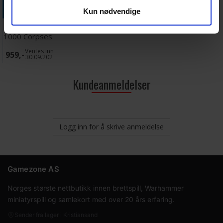
Legg i handlekurven
Kun nødvendige
House of
1000 Corpses
Brettspill
Ventes inn
959,-
30.09.2026
Kundeanmeldelser
Logg inn for å skrive anmeldelse
Gamezone AS
Norges største nettbutikk innen brettspill, Warhammer
miniatyrspill og samlekort med over 20 års erfaring.
Sender fra lager i Kristiansand