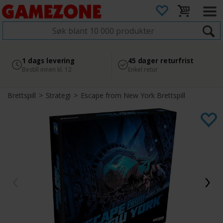
4.8
Sikker betaling
1 dags levering
45 dager returfrist
2 300+ anmeldelser på
med Svea
Bestill innen kl. 12
Enkel retur
Google
Brettspill
>
Strategi
>
Escape from New York Brettspill