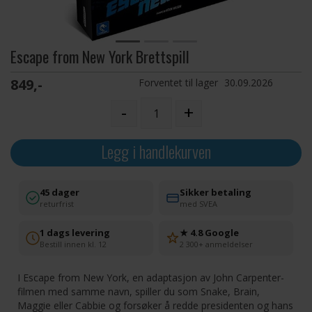
Escape from New York Brettspill
849,-
Forventet til lager
30.09.2026
-
+
Legg i handlekurven
45 dager
Sikker betaling
returfrist
med SVEA
1 dags levering
★ 4.8 Google
Bestill innen kl. 12
2 300+ anmeldelser
I Escape from New York, en adaptasjon av John Carpenter-
filmen med samme navn, spiller du som Snake, Brain,
Maggie eller Cabbie og forsøker å redde presidenten og hans