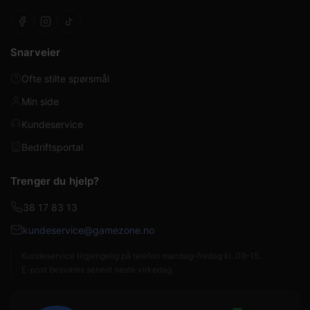
Snarveier
Ofte stilte spørsmål
Min side
Kundeservice
Bedriftsportal
Trenger du hjelp?
38 17 83 13
kundeservice@gamezone.no
Kundeservice tilgjengelig på telefon mandag–fredag kl. 09–15.
E-post besvares senest neste virkedag.