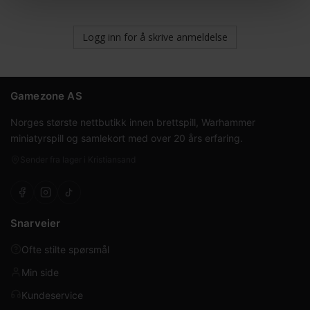
fylt med monstre, feller, skatter og fryktinngytende
månesprell.
Logg inn for å skrive anmeldelse
ENDELØS GJENSPILEBARHET
: Dykk dypere ned i
HeroQuest-verdenen med denne utvidelsespakken
som øker spillets gjenspillbarhet. Spillerne kan også
skape sine egne historier og designe egne oppdrag.
PERFEKT GAVE TIL ROLLESPILLFANS
: Denne
Gamezone AS
HeroQuest-utvidelsespakken er en glimrende gave til
fans av samarbeidsspill og eventyrspill.
Norges største nettbutikk innen brettspill, Warhammer
miniatyrspill og samlekort med over 20 års erfaring.
Antall spillere: 2-5
Sender fra lager i Kristiansand
Alder: 14+
Spilletid: 30-120 minutter
Språk: Engelsk
Utvidelse, krever hovedspill for å kunne spilles
Snarveier
Ofte stilte spørsmål
Min side
Kundeservice