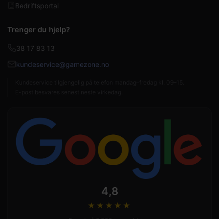
Bedriftsportal
Trenger du hjelp?
38 17 83 13
kundeservice@gamezone.no
Kundeservice tilgjengelig på telefon mandag–fredag kl. 09–15.
E-post besvares senest neste virkedag.
4,8
★★★★
★