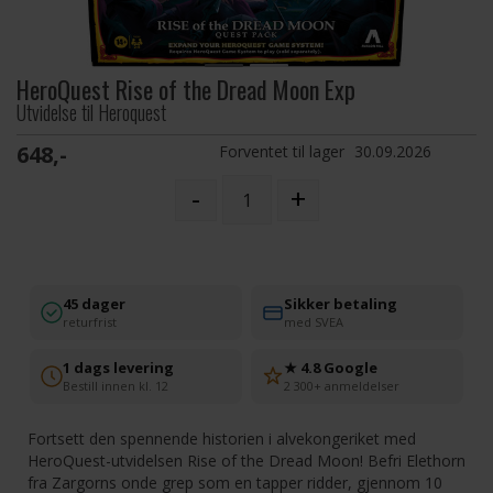
HeroQuest Rise of the Dread Moon Exp
Utvidelse til Heroquest
648,-
Forventet til lager
30.09.2026
-
+
45 dager
Sikker betaling
returfrist
med SVEA
1 dags levering
★ 4.8 Google
Bestill innen kl. 12
2 300+ anmeldelser
Fortsett den spennende historien i alvekongeriket med
HeroQuest-utvidelsen Rise of the Dread Moon! Befri Elethorn
fra Zargorns onde grep som en tapper ridder, gjennom 10