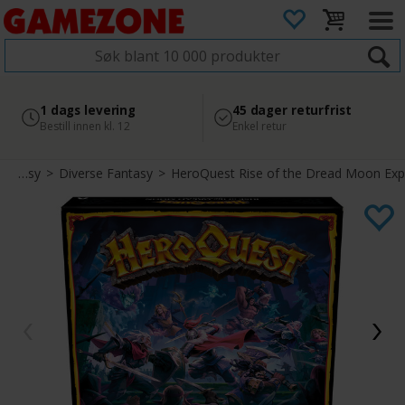
4.8
Sikker betaling
1 dags levering
45 dager returfrist
2 300+ anmeldelser på
med Svea
Bestill innen kl. 12
Enkel retur
Google
Fantasy
>
Diverse Fantasy
>
HeroQuest Rise of the Dread Moon Exp