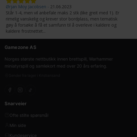
Ørjan Moy Jacobsen
21.06.2023
Står 1-4, men vil anbefale maks 2 stk (like greit med 1). Er
rimelig vanskelig og krever stor bordplass, men tematisk
gøy å forsøke å få et samfunn til å overleve i kaldere og
kaldere frostnettet...
Gamezone AS
Norges største nettbutikk innen brettspill, Warhammer
miniatyrspill og samlekort med over 20 års erfaring.
Sender fra lager i Kristiansand
Snarveier
Ofte stilte spørsmål
Min side
Kundeservice