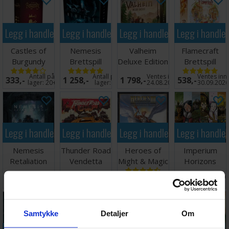
Legg i handlekurven
Legg i handlekurven
Legg i handlekurven
Legg i handle
Castles of
Nemesis
Valheim
Flamecraft
Burgundy
Brettspill
Deluxe Edition
Brettspill
Brettspill
Brettspill
Antall på
Antall på
Ventes inn
Ventes inn
333,-
1 258,-
1 798,-
538,-
lager:
20+
lager:
3
24.08.2026
30.09.202
Legg i handlekurven
Legg i handlekurven
Legg i handlekurven
Legg i handle
Nemesis
Thunder Road
Heroes of
Imperium
Retaliation
Vendetta
Might & Magic
Horizons
Core Box
Brettspill
III Brettspill
Brettspill
Antall på
Antall på
Ventes inn
Antall på
1 915,-
808,-
928,-
898,-
Brettspill
lager:
3
lager:
1
30.09.2026
lager:
2
Samtykke
Detaljer
Om