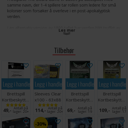
samme navn, der 1-4 spillere tar rollen som ledere for små
kolonier som forsøker å overleve i en post-apokalyptisk
verden.
I en alternativ versjon av 1800-tallet har verden blitt truffet av
Les mer
en ny istid. All kommunikasjon mellom England og resten av
Empire er brutt, og regjeringen har beordret at Storbritannia
skal evakueres. Målet er å navigere seg til de britiske
Tilbehør
vitenskapsutpostene utstyrt med varmegeneratorer for å
holde sivilisasjonen i live.
Frostpunk: The Board Game lages av veteraner innen
spillindustrien, kjent for storspill som Nemesis, Lords of
Hellas, Heroes, Inbetween og Dark Ages.
Legg i handlekurven
Legg i handlekurven
Legg i handlekurven
Legg i handle
Antall spillere: 1-4
Brettspill
Sleeves Clear
Brettspill
Brettspill
Alder: 16+
Kortbeskyttere
x100 - 63x88
Kortbeskyttere
Kortbeskytter
Spilletid: 120-150 minutter
55 stk
m/box
50 stk
75 stk
Språk: Engelsk
Antall på
Antall på
Antall på
Antall på
49,-
114,-
69,-
109,-
63.5x89
63.5x88
70x120
lager:
20+
lager:
20+
lager:
19
lager:
17
Tips: Vi anbefaler kortbeskyttere for å øke levetiden
30%
på kortene i dette spillet. Passende kortbeskyttere