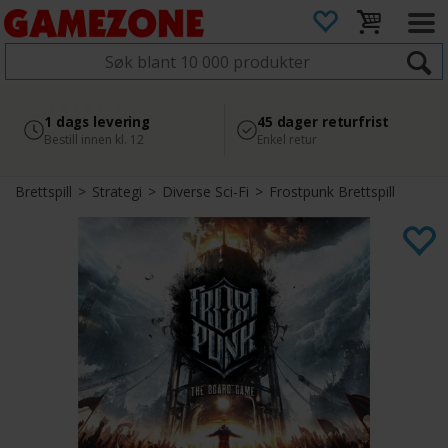
4.8
Sikker betaling
1 dags levering
45 dager returfrist
2 300+ anmeldelser på
med Svea
Bestill innen kl. 12
Enkel retur
Google
Brettspill
>
Strategi
>
Diverse Sci-Fi
>
Frostpunk Brettspill