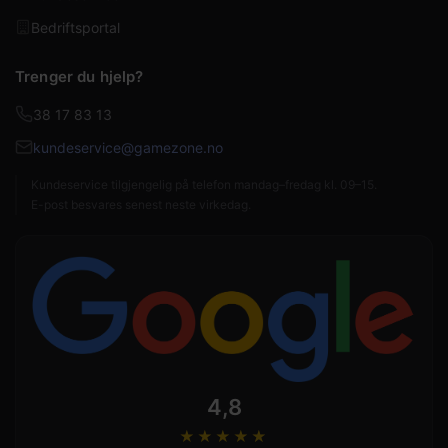
Bedriftsportal
Trenger du hjelp?
38 17 83 13
kundeservice@gamezone.no
Kundeservice tilgjengelig på telefon mandag–fredag kl. 09–15.
E-post besvares senest neste virkedag.
4,8
★★★★
★