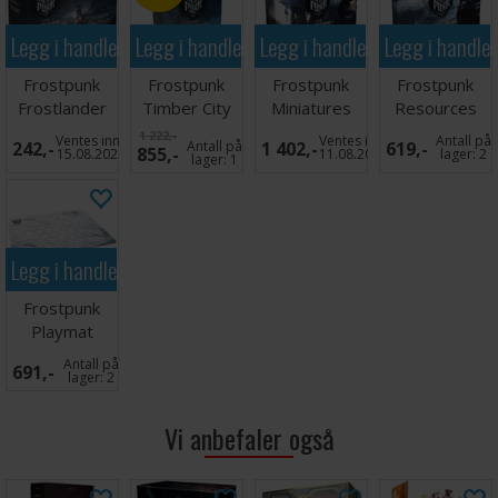
finner du
her
(60 kort) og
her
(152 kort).
Legg i handlekurven
Legg i handlekurven
Legg i handlekurven
Legg i handle
Frostpunk
Frostpunk
Frostpunk
Frostpunk
Frostlander
Timber City
Miniatures
Resources
Expansion
Expansion
Expansion
Expansion
1 222,-
Ventes inn
Ventes inn
Antall på
242,-
Antall på
1 402,-
619,-
855,-
15.08.2026
11.08.2026
lager:
2
lager:
1
Legg i handlekurven
Frostpunk
Playmat
Spillmatte
Antall på
691,-
lager:
2
Vi anbefaler også