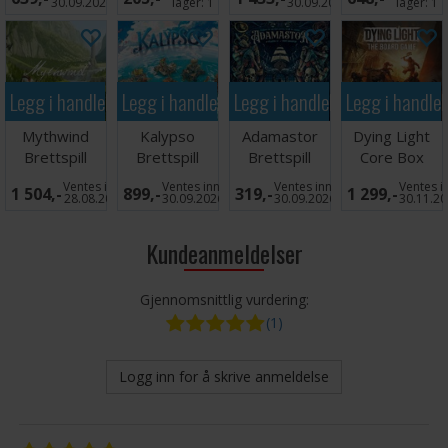
Brettspill
30.09.2026
lager:
1
30.09.2026
lager:
1
Legg i handlekurven
Legg i handlekurven
Legg i handlekurven
Legg i handle
Mythwind
Kalypso
Adamastor
Dying Light
Brettspill
Brettspill
Brettspill
Core Box
Brettspill
Ventes inn
Ventes inn
Ventes inn
Ventes i
1 504,-
899,-
319,-
1 299,-
28.08.2026
30.09.2026
30.09.2026
30.11.2
Kundeanmeldelser
Gjennomsnittlig vurdering:
(1)
Logg inn for å skrive anmeldelse