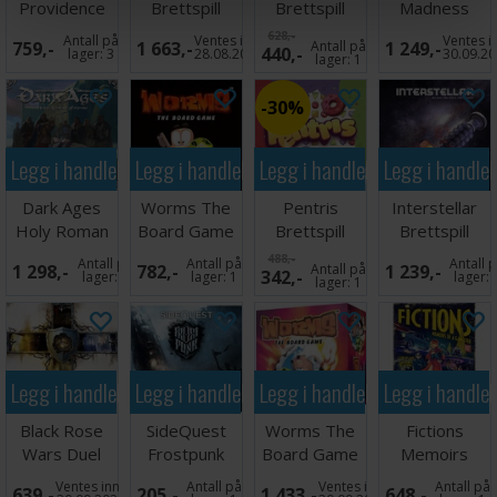
Providence
Brettspill
Brettspill
Madness
Brettspill
Dicefall
628,-
Antall på
Ventes inn
Ventes i
759,-
1 663,-
Antall på
1 249,-
440,-
Brettspill
lager:
3
28.08.2026
30.09.2
lager:
1
30%
Legg i handlekurven
Legg i handlekurven
Legg i handlekurven
Legg i handle
Dark Ages
Worms The
Pentris
Interstellar
Holy Roman
Board Game
Brettspill
Brettspill
Empire
Brettspill
488,-
Antall på
Antall på
Antall 
1 298,-
782,-
Antall på
1 239,-
342,-
Brettspill
lager:
2
lager:
1
lager:
lager:
1
Legg i handlekurven
Legg i handlekurven
Legg i handlekurven
Legg i handle
Black Rose
SideQuest
Worms The
Fictions
Wars Duel
Frostpunk
Board Game
Memoirs
Lex Brettspill
Brettspill
CE Brettspill
Gangster
Ventes inn
Antall på
Ventes inn
Antall på
639,-
205,-
1 433,-
648,-