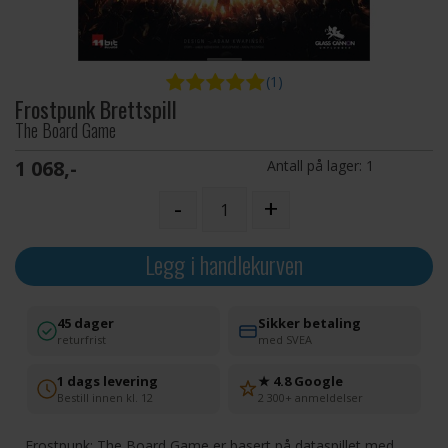
(1)
Frostpunk Brettspill
The Board Game
1 068,-
Antall på lager:
1
-
+
Legg i handlekurven
45 dager
Sikker betaling
returfrist
med SVEA
1 dags levering
★ 4.8 Google
Bestill innen kl. 12
2 300+ anmeldelser
Frostpunk: The Board Game er basert på dataspillet med